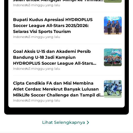
Indonesia Putri
Indonesia
3 minggu yang lalu
Bupati Kudus Apresiasi HYDROPLUS
Soccer League All-Stars 2025/2026:
Selaras Visi Sports Tourism
Indonesia
3 minggu yang lalu
Goal Aksis U-15 dan Akademi Persib
Bandung U-18 Jadi Kampiun
HYDROPLUS Soccer League All-Stars
2025/2026
Indonesia
3 minggu yang lalu
Cipta Cendikia FA dan Misi Membina
Atlet Cerdas: Merekrut Banyak Lulusan
MilkLife Soccer Challenge dan Tampil di
HYDROPLUS Soccer League
Indonesia
3 minggu yang lalu
Lihat Selengkapnya