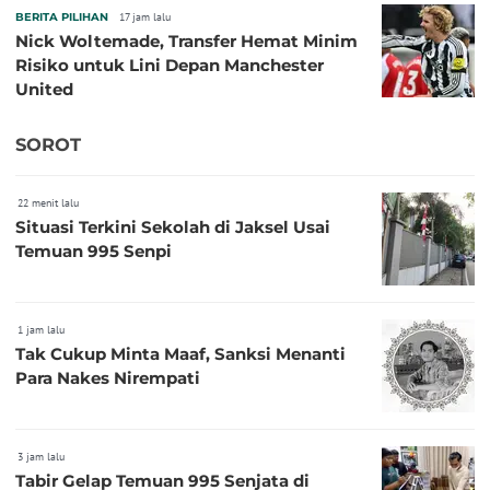
BERITA PILIHAN
17 jam lalu
Nick Woltemade, Transfer Hemat Minim
Risiko untuk Lini Depan Manchester
United
SOROT
22 menit lalu
Situasi Terkini Sekolah di Jaksel Usai
Temuan 995 Senpi
1 jam lalu
Tak Cukup Minta Maaf, Sanksi Menanti
Para Nakes Nirempati
3 jam lalu
Tabir Gelap Temuan 995 Senjata di