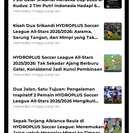
Kudus: 2 Tim Putri Indonesia Hadapi 6
Tim Asia
Indonesia
2 minggu yang lalu
Kisah Dua Srikandi HYDROPLUS Soccer
League All-Stars 2025/2026: Asrama,
Sarung Tangan, dan Mimpi yang Tak
Pernah Padam
Indonesia
2 minggu yang lalu
HYDROPLUS Soccer League All-Stars
2025/2026: Tak Sekadar Ajang Berburu
Gelar, Konsistensi Jadi Kunci Pembinaan
Indonesia
2 minggu yang lalu
Dua Jalan, Satu Tujuan: Pengalaman
Inspiratif 2 Pemain HYDROPLUS Soccer
League All-Stars 2025/2026 Mengikuti
Seleksi Timnas Indonesia Putri
Indonesia
2 minggu yang lalu
Sepak Terjang Albianca Raula di
HYDROPLUS Soccer League: Menemukan
Jalan untuk Mengejar Mimpi ke Timnas