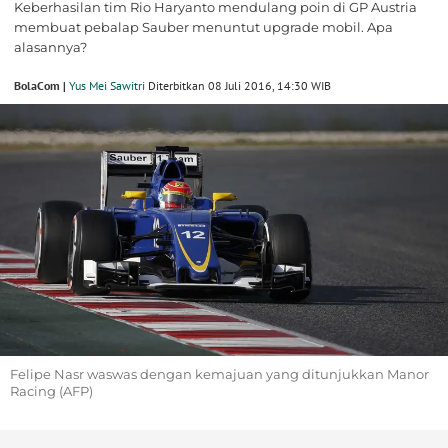
Keberhasilan tim Rio Haryanto mendulang poin di GP Austria
membuat pebalap Sauber menuntut upgrade mobil. Apa
alasannya?
BolaCom |
Yus Mei Sawitri
Diterbitkan 08 Juli 2016, 14:30 WIB
Felipe Nasr waswas dengan kemajuan yang ditunjukkan Manor
Racing (AFP)