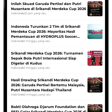
Inilah Skuad Garuda Pertiwi dan Putri
Nusantara di Srikandi Merdeka Cup 2026
Indonesia
22 jam yang lalu
Indonesia Turunkan 2 Tim di Srikandi
Merdeka Cup 2026: Mayoritas Hasil
Pemantauan di HYDROPLUS Soccer
League
Indonesia
1 minggu yang lalu
Srikandi Merdeka Cup 2026: Turnamen
Sepak Bola Putri Internasional Siap
Digelar di Kudus
Indonesia
1 minggu yang lalu
Hasil Drawing Srikandi Merdeka Cup
2026: Garuda Pertiwi Bertemu Malaysia,
Putri Nusantara Hadapi Thailand
Indonesia
2 minggu yang lalu
Bakti Olahraga Djarum Foundation dan
PSSI Gelar Srikandi Merdeka Cup 2026 di