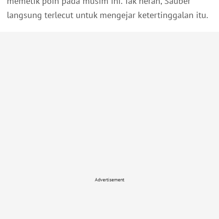
memetik poin pada musim ini. Tak heran, Sauber
langsung terlecut untuk mengejar ketertinggalan itu.
Advertisement