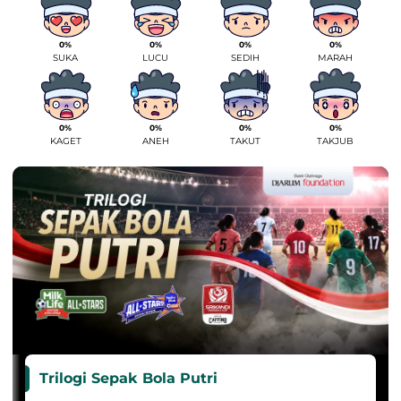
0%
0%
0%
0%
SUKA
LUCU
SEDIH
MARAH
0%
0%
0%
0%
KAGET
ANEH
TAKUT
TAKJUB
Trilogi Sepak Bola Putri