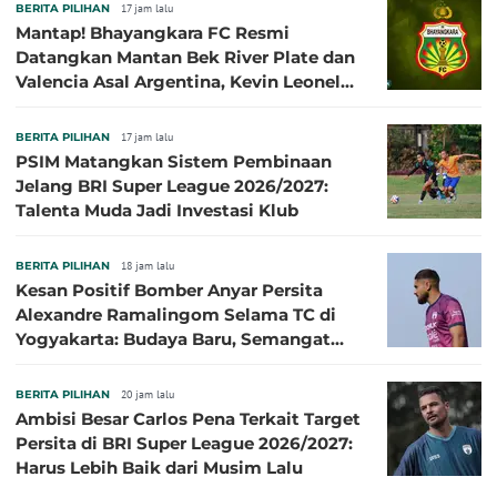
BERITA PILIHAN
17 jam lalu
Mantap! Bhayangkara FC Resmi
Datangkan Mantan Bek River Plate dan
Valencia Asal Argentina, Kevin Leonel
Sibille
BERITA PILIHAN
17 jam lalu
PSIM Matangkan Sistem Pembinaan
Jelang BRI Super League 2026/2027:
Talenta Muda Jadi Investasi Klub
BERITA PILIHAN
18 jam lalu
Kesan Positif Bomber Anyar Persita
Alexandre Ramalingom Selama TC di
Yogyakarta: Budaya Baru, Semangat
Baru!
BERITA PILIHAN
20 jam lalu
Ambisi Besar Carlos Pena Terkait Target
Persita di BRI Super League 2026/2027:
Harus Lebih Baik dari Musim Lalu