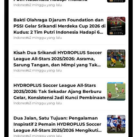
Indonesia
2 minggu yang lalu
Bakti Olahraga Djarum Foundation dan
PSSI Gelar Srikandi Merdeka Cup 2026 di
Kudus: 2 Tim Putri Indonesia Hadapi 6
Tim Asia
Indonesia
2 minggu yang lalu
Kisah Dua Srikandi HYDROPLUS Soccer
League All-Stars 2025/2026: Asrama,
Sarung Tangan, dan Mimpi yang Tak
Pernah Padam
Indonesia
2 minggu yang lalu
HYDROPLUS Soccer League All-Stars
2025/2026: Tak Sekadar Ajang Berburu
Gelar, Konsistensi Jadi Kunci Pembinaan
Indonesia
3 minggu yang lalu
Dua Jalan, Satu Tujuan: Pengalaman
Inspiratif 2 Pemain HYDROPLUS Soccer
League All-Stars 2025/2026 Mengikuti
Seleksi Timnas Indonesia Putri
Indonesia
3 minggu yang lalu