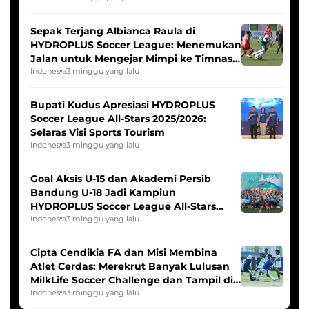
Sepak Terjang Albianca Raula di
HYDROPLUS Soccer League: Menemukan
Jalan untuk Mengejar Mimpi ke Timnas
Indonesia Putri
Indonesia
3 minggu yang lalu
Bupati Kudus Apresiasi HYDROPLUS
Soccer League All-Stars 2025/2026:
Selaras Visi Sports Tourism
Indonesia
3 minggu yang lalu
Goal Aksis U-15 dan Akademi Persib
Bandung U-18 Jadi Kampiun
HYDROPLUS Soccer League All-Stars
2025/2026
Indonesia
3 minggu yang lalu
Cipta Cendikia FA dan Misi Membina
Atlet Cerdas: Merekrut Banyak Lulusan
MilkLife Soccer Challenge dan Tampil di
HYDROPLUS Soccer League
Indonesia
3 minggu yang lalu