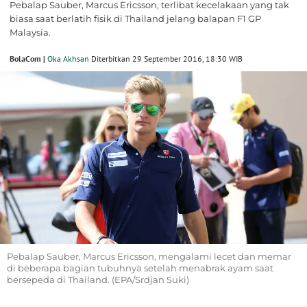
Pebalap Sauber, Marcus Ericsson, terlibat kecelakaan yang tak
biasa saat berlatih fisik di Thailand jelang balapan F1 GP
Malaysia.
BolaCom |
Oka Akhsan
Diterbitkan 29 September 2016, 18:30 WIB
Pebalap Sauber, Marcus Ericsson, mengalami lecet dan memar
di beberapa bagian tubuhnya setelah menabrak ayam saat
bersepeda di Thailand. (EPA/Srdjan Suki)