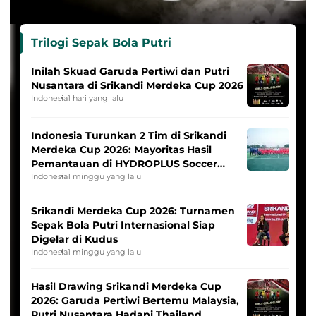
Trilogi Sepak Bola Putri
Inilah Skuad Garuda Pertiwi dan Putri
Nusantara di Srikandi Merdeka Cup 2026
Indonesia
1 hari yang lalu
Indonesia Turunkan 2 Tim di Srikandi
Merdeka Cup 2026: Mayoritas Hasil
Pemantauan di HYDROPLUS Soccer
League
Indonesia
1 minggu yang lalu
Srikandi Merdeka Cup 2026: Turnamen
Sepak Bola Putri Internasional Siap
Digelar di Kudus
Indonesia
1 minggu yang lalu
Hasil Drawing Srikandi Merdeka Cup
2026: Garuda Pertiwi Bertemu Malaysia,
Putri Nusantara Hadapi Thailand