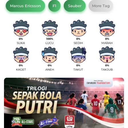
Marcus Ericsson
F1
Sauber
More Tag
0%
100%
0%
0%
SUKA
LUCU
SEDIH
MARAH
0%
0%
0%
0%
KAGET
ANEH
TAKUT
TAKJUB