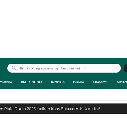
ONESIA
PIALA DUNIA
INGGRIS
DUNIA
SPANYOL
MOTO
 Piala Dunia 2026 racikan khas Bola.com. Klik di sini!