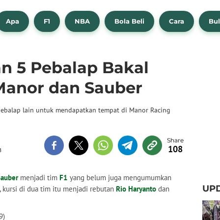
Apa
F1
NBA
Bola Beli
Cara
Bul
an 5 Pebalap Bakal
Manor dan Sauber
pebalap lain untuk mendapatkan tempat di Manor Racing
108
B
Sauber
menjadi tim
F1
yang belum juga mengumumkan
UPD
 kursi di dua tim itu menjadi rebutan
Rio Haryanto
dan
9)