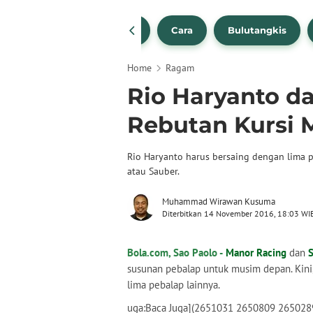
1
NBA
Bola Beli
Cara
Bulutangkis
Home
Ragam
Rio Haryanto d
Rebutan Kursi 
Rio Haryanto harus bersaing dengan lima 
atau Sauber.
Muhammad Wirawan Kusuma
Diterbitkan 14 November 2016, 18:03 WI
Bola.com, Sao Paolo -
Manor Racing
dan
susunan pebalap untuk musim depan. Kini,
lima pebalap lainnya.
uga:Baca Juga](2651031 2650809 265028