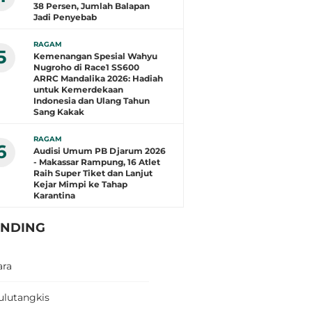
38 Persen, Jumlah Balapan
Jadi Penyebab
RAGAM
5
Kemenangan Spesial Wahyu
Nugroho di Race1 SS600
ARRC Mandalika 2026: Hadiah
untuk Kemerdekaan
Indonesia dan Ulang Tahun
Sang Kakak
RAGAM
6
Audisi Umum PB Djarum 2026
- Makassar Rampung, 16 Atlet
Raih Super Tiket dan Lanjut
Kejar Mimpi ke Tahap
Karantina
ENDING
ara
ulutangkis