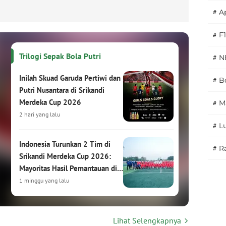
#
A
#
F1
Trilogi Sepak Bola Putri
#
N
Inilah Skuad Garuda Pertiwi dan
#
Bo
Putri Nusantara di Srikandi
Merdeka Cup 2026
#
M
2 hari yang lalu
#
L
Indonesia Turunkan 2 Tim di
#
Ra
Srikandi Merdeka Cup 2026:
Mayoritas Hasil Pemantauan di
HYDROPLUS Soccer League
1 minggu yang lalu
Srikandi Merdeka Cup 2026:
Lihat Selengkapnya
Turnamen Sepak Bola Putri