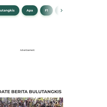
utangkis
Apa
F1
NBA
Bola Beli
Advertisement
ATE BERITA BULUTANGKIS