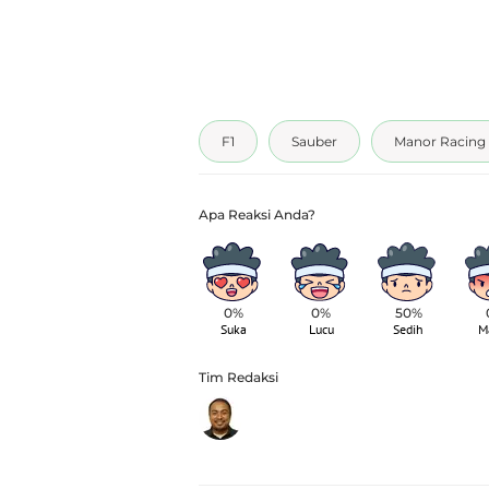
F1
Sauber
Manor Racing
0%
0%
50%
Suka
Lucu
Sedih
M
Tim Redaksi