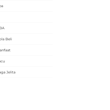
pa
BA
la Beli
anfaat
ucu
ga Jelita