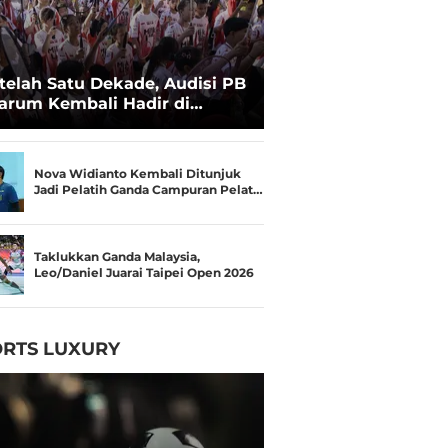
telah Satu Dekade, Audisi PB
arum Kembali Hadir di
kassar untuk Pencarian
lenta Super
Nova Widianto Kembali Ditunjuk
Jadi Pelatih Ganda Campuran Pelat…
Taklukkan Ganda Malaysia,
Leo/Daniel Juarai Taipei Open 2026
RTS LUXURY