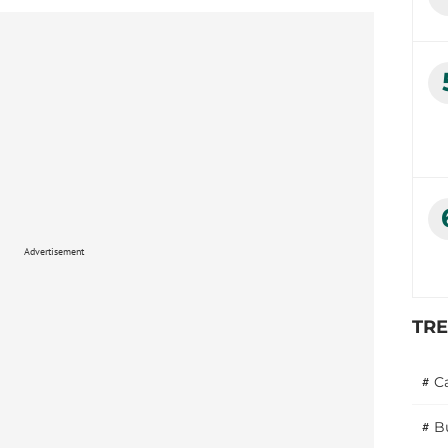
Advertisement
TR
#
C
#
B