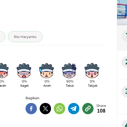
Rio Haryanto
0%
0%
0%
50%
0%
arah
Kaget
Aneh
Takut
Takjub
Bagikan
108