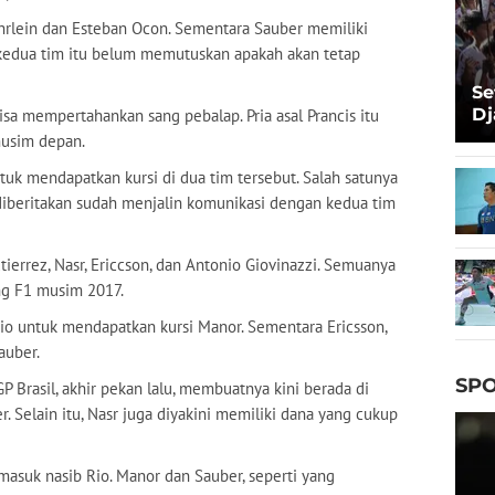
ehrlein dan Esteban Ocon. Sementara Sauber memiliki
 kedua tim itu belum memutuskan apakah akan tetap
Se
Dj
sa mempertahankan sang pebalap. Pria asal Prancis itu
Ma
musim depan.
Ta
uk mendapatkan kursi di dua tim tersebut. Salah satunya
 diberitakan sudah menjalin komunikasi dengan kedua tim
tierrez, Nasr, Ericcson, dan Antonio Giovinazzi. Semuanya
ng F1 musim 2017.
io untuk mendapatkan kursi Manor. Sementara Ericsson,
auber.
SPO
 Brasil, akhir pekan lalu, membuatnya kini berada di
. Selain itu, Nasr juga diyakini memiliki dana yang cukup
masuk nasib Rio. Manor dan Sauber, seperti yang