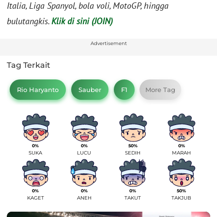
Italia, Liga Spanyol, bola voli, MotoGP, hingga
bulutangkis.
Klik di sini (JOIN)
Advertisement
Tag Terkait
Rio Haryanto
Sauber
F1
More Tag
0%
0%
50%
0%
SUKA
LUCU
SEDIH
MARAH
0%
0%
0%
50%
KAGET
ANEH
TAKUT
TAKJUB