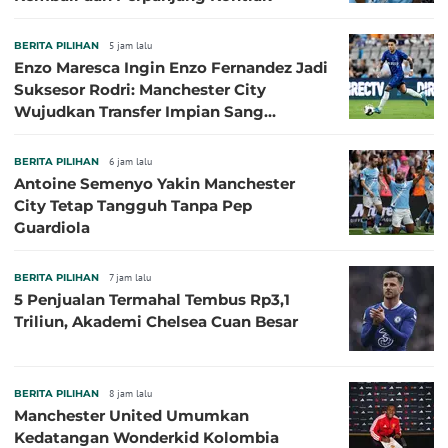
BERITA PILIHAN
5 jam lalu
Enzo Maresca Ingin Enzo Fernandez Jadi
Suksesor Rodri: Manchester City
Wujudkan Transfer Impian Sang
Pelatih?
BERITA PILIHAN
6 jam lalu
Antoine Semenyo Yakin Manchester
City Tetap Tangguh Tanpa Pep
Guardiola
BERITA PILIHAN
7 jam lalu
5 Penjualan Termahal Tembus Rp3,1
Triliun, Akademi Chelsea Cuan Besar
BERITA PILIHAN
8 jam lalu
Manchester United Umumkan
Kedatangan Wonderkid Kolombia