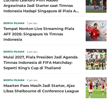
Luciano Leandro Pilih Nadeo
Argawinata Jadi Starter saat Timnas
Indonesia Hadapi Singapura di Piala AFF
2026: Pengalaman Jadi Kunci
BERITA PILIHAN
7 jam lalu
Tempat Nonton Live Streaming Piala
AFF 2026: Singapura Vs Timnas
Indonesia
BERITA PILIHAN
8 jam lalu
Mulai 2027, Piala Presiden Jadi Agenda
Timnas Indonesia di FIFA Matchday:
Seperti King's Cup di Thailand
BERITA PILIHAN
8 jam lalu
Maarten Paes Masih Jadi Starter, Ajax
Libas Shelbourne di Conference League