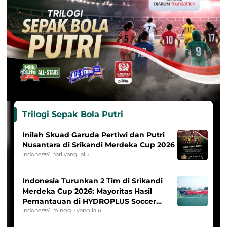
Trilogi Sepak Bola Putri
Inilah Skuad Garuda Pertiwi dan Putri
Nusantara di Srikandi Merdeka Cup 2026
Indonesia
1 hari yang lalu
Indonesia Turunkan 2 Tim di Srikandi
Merdeka Cup 2026: Mayoritas Hasil
Pemantauan di HYDROPLUS Soccer
League
Indonesia
1 minggu yang lalu