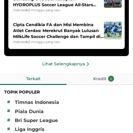
HYDROPLUS Soccer League All-Stars
2025/2026
Indonesia
3 minggu yang lalu
Cipta Cendikia FA dan Misi Membina
Atlet Cerdas: Merekrut Banyak Lulusan
MilkLife Soccer Challenge dan Tampil di
HYDROPLUS Soccer League
Indonesia
3 minggu yang lalu
Lihat Selengkapnya
Terkait
Kredit
2
TOPIK POPULER
#
Timnas Indonesia
#
Piala Dunia
#
Bri Super League
#
Liga Inggris