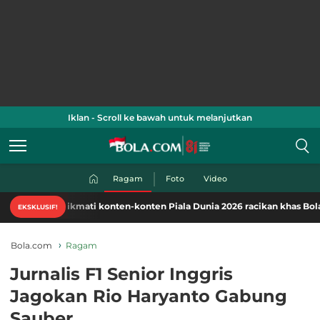
Iklan - Scroll ke bawah untuk melanjutkan
Ragam
Foto
Video
Nikmati konten-konten Piala Dunia 2026 racikan khas Bola.com. Klik 
EKSKLUSIF!
Bola.com
Ragam
Jurnalis F1 Senior Inggris
Jagokan Rio Haryanto Gabung
Sauber