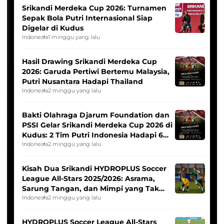
Srikandi Merdeka Cup 2026: Turnamen
Sepak Bola Putri Internasional Siap
Digelar di Kudus
Indonesia
1 minggu yang lalu
Hasil Drawing Srikandi Merdeka Cup
2026: Garuda Pertiwi Bertemu Malaysia,
Putri Nusantara Hadapi Thailand
Indonesia
2 minggu yang lalu
Bakti Olahraga Djarum Foundation dan
PSSI Gelar Srikandi Merdeka Cup 2026 di
Kudus: 2 Tim Putri Indonesia Hadapi 6
Tim Asia
Indonesia
2 minggu yang lalu
Kisah Dua Srikandi HYDROPLUS Soccer
League All-Stars 2025/2026: Asrama,
Sarung Tangan, dan Mimpi yang Tak
Pernah Padam
Indonesia
2 minggu yang lalu
HYDROPLUS Soccer League All-Stars