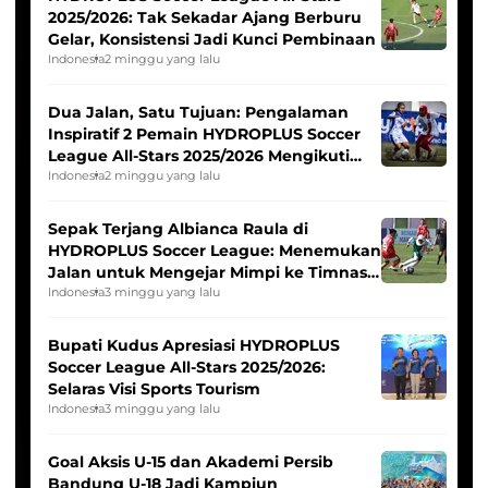
2025/2026: Tak Sekadar Ajang Berburu
Gelar, Konsistensi Jadi Kunci Pembinaan
Indonesia
2 minggu yang lalu
Dua Jalan, Satu Tujuan: Pengalaman
Inspiratif 2 Pemain HYDROPLUS Soccer
League All-Stars 2025/2026 Mengikuti
Seleksi Timnas Indonesia Putri
Indonesia
2 minggu yang lalu
Sepak Terjang Albianca Raula di
HYDROPLUS Soccer League: Menemukan
Jalan untuk Mengejar Mimpi ke Timnas
Indonesia Putri
Indonesia
3 minggu yang lalu
Bupati Kudus Apresiasi HYDROPLUS
Soccer League All-Stars 2025/2026:
Selaras Visi Sports Tourism
Indonesia
3 minggu yang lalu
Goal Aksis U-15 dan Akademi Persib
Bandung U-18 Jadi Kampiun