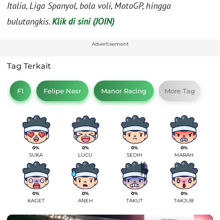
Italia, Liga Spanyol, bola voli, MotoGP, hingga
bulutangkis.
Klik di sini (JOIN)
Advertisement
Tag Terkait
F1
Felipe Nasr
Manor Racing
More Tag
0%
0%
0%
0%
SUKA
LUCU
SEDIH
MARAH
0%
0%
0%
0%
KAGET
ANEH
TAKUT
TAKJUB