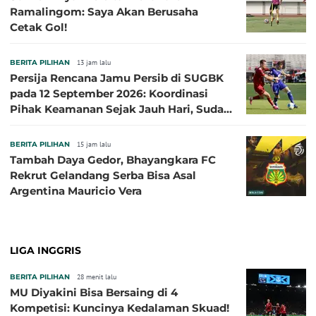
Ramalingom: Saya Akan Berusaha
Cetak Gol!
BERITA PILIHAN
13 jam lalu
Persija Rencana Jamu Persib di SUGBK
pada 12 September 2026: Koordinasi
Pihak Keamanan Sejak Jauh Hari, Sudah
Kantongi Izin PPKGBK
BERITA PILIHAN
15 jam lalu
Tambah Daya Gedor, Bhayangkara FC
Rekrut Gelandang Serba Bisa Asal
Argentina Mauricio Vera
LIGA INGGRIS
BERITA PILIHAN
28 menit lalu
MU Diyakini Bisa Bersaing di 4
Kompetisi: Kuncinya Kedalaman Skuad!