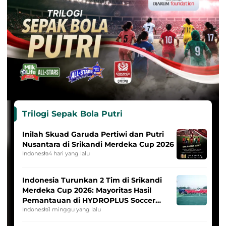
Trilogi Sepak Bola Putri
Inilah Skuad Garuda Pertiwi dan Putri
Nusantara di Srikandi Merdeka Cup 2026
Indonesia
4 hari yang lalu
Indonesia Turunkan 2 Tim di Srikandi
Merdeka Cup 2026: Mayoritas Hasil
Pemantauan di HYDROPLUS Soccer
League
Indonesia
1 minggu yang lalu