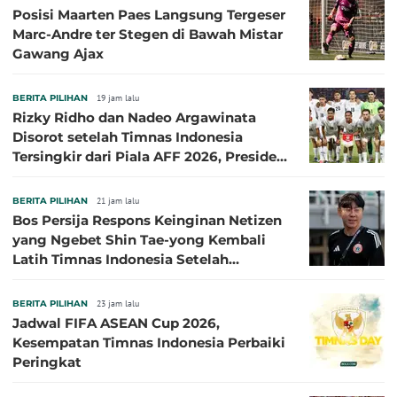
Posisi Maarten Paes Langsung Tergeser
Marc-Andre ter Stegen di Bawah Mistar
Gawang Ajax
BERITA PILIHAN
19 jam lalu
Rizky Ridho dan Nadeo Argawinata
Disorot setelah Timnas Indonesia
Tersingkir dari Piala AFF 2026, Presiden
Persija Pasang Badan
BERITA PILIHAN
21 jam lalu
Bos Persija Respons Keinginan Netizen
yang Ngebet Shin Tae-yong Kembali
Latih Timnas Indonesia Setelah
Tersingkir dari Piala AFF 2026
BERITA PILIHAN
23 jam lalu
Jadwal FIFA ASEAN Cup 2026,
Kesempatan Timnas Indonesia Perbaiki
Peringkat