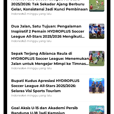
2025/2026: Tak Sekadar Ajang Berburu
Gelar, Konsistensi Jadi Kunci Pembinaan
Indonesia
3 minggu yang lalu
Dua Jalan, Satu Tujuan: Pengalaman
Inspiratif 2 Pemain HYDROPLUS Soccer
League All-Stars 2025/2026 Mengikuti
Seleksi Timnas Indonesia Putri
Indonesia
3 minggu yang lalu
Sepak Terjang Albianca Raula di
HYDROPLUS Soccer League: Menemukan
Jalan untuk Mengejar Mimpi ke Timnas
Indonesia Putri
Indonesia
4 minggu yang lalu
Bupati Kudus Apresiasi HYDROPLUS
Soccer League All-Stars 2025/2026:
Selaras Visi Sports Tourism
Indonesia
4 minggu yang lalu
Goal Aksis U-15 dan Akademi Persib
Bandung U-18 Jadi Kampiun