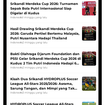
Srikandi Merdeka Cup 2026: Turnamen
Sepak Bola Putri Internasional Siap
Digelar di Kudus
Indonesia
1 minggu yang lalu
Hasil Drawing Srikandi Merdeka Cup
2026: Garuda Pertiwi Bertemu Malaysia,
Putri Nusantara Hadapi Thailand
Indonesia
2 minggu yang lalu
Bakti Olahraga Djarum Foundation dan
PSSI Gelar Srikandi Merdeka Cup 2026 di
Kudus: 2 Tim Putri Indonesia Hadapi 6
Tim Asia
Indonesia
2 minggu yang lalu
Kisah Dua Srikandi HYDROPLUS Soccer
League All-Stars 2025/2026: Asrama,
Sarung Tangan, dan Mimpi yang Tak
Pernah Padam
Indonesia
3 minggu yang lalu
HYDROPLUS Soccer League All-Stars