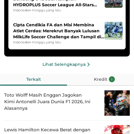
HYDROPLUS Soccer League All-Stars
2025/2026
Indonesia
4 minggu yang lalu
Cipta Cendikia FA dan Misi Membina
Atlet Cerdas: Merekrut Banyak Lulusan
MilkLife Soccer Challenge dan Tampil di
HYDROPLUS Soccer League
Indonesia
4 minggu yang lalu
Lihat Selengkapnya
Terkait
Kredit
1
Toto Wolff Masih Enggan Jagokan
Kimi Antonelli Juara Dunia F1 2026, Ini
Alasannya
Lewis Hamilton Kecewa Berat dengan