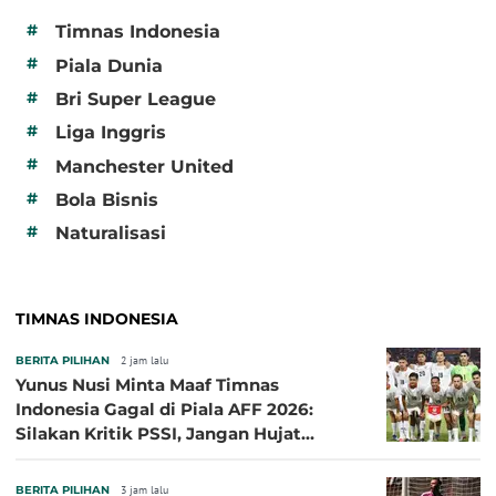
#
Timnas Indonesia
#
Piala Dunia
#
Bri Super League
#
Liga Inggris
#
Manchester United
#
Bola Bisnis
#
Naturalisasi
TIMNAS INDONESIA
BERITA PILIHAN
2 jam lalu
Yunus Nusi Minta Maaf Timnas
Indonesia Gagal di Piala AFF 2026:
Silakan Kritik PSSI, Jangan Hujat
Pemain dan Pelatih
BERITA PILIHAN
3 jam lalu