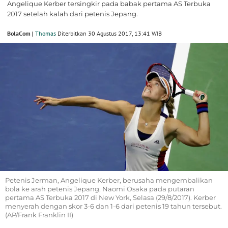
Angelique Kerber tersingkir pada babak pertama AS Terbuka
2017 setelah kalah dari petenis Jepang.
BolaCom |
Thomas
Diterbitkan 30 Agustus 2017, 13:41 WIB
Petenis Jerman, Angelique Kerber, berusaha mengembalikan
bola ke arah petenis Jepang, Naomi Osaka pada putaran
pertama AS Terbuka 2017 di New York, Selasa (29/8/2017). Kerber
menyerah dengan skor 3-6 dan 1-6 dari petenis 19 tahun tersebut.
(AP/Frank Franklin II)