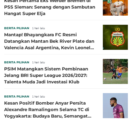
Kesan Pertama Eks Werder Bremen di
PSS Sleman: Senang dengan Sambutan
Hangat Super Elja
BERITA PILIHAN
1 hari lalu
Mantap! Bhayangkara FC Resmi
Datangkan Mantan Bek River Plate dan
Valencia Asal Argentina, Kevin Leonel
Sibille
BERITA PILIHAN
1 hari lalu
PSIM Matangkan Sistem Pembinaan
Jelang BRI Super League 2026/2027:
Talenta Muda Jadi Investasi Klub
BERITA PILIHAN
1 hari lalu
Kesan Positif Bomber Anyar Persita
Alexandre Ramalingom Selama TC di
Yogyakarta: Budaya Baru, Semangat
Baru!