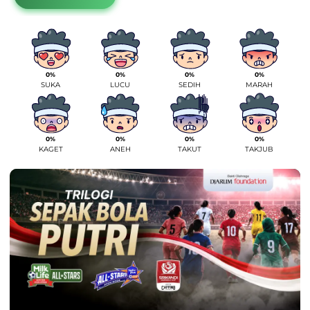
0%
0%
0%
0%
SUKA
LUCU
SEDIH
MARAH
0%
0%
0%
0%
KAGET
ANEH
TAKUT
TAKJUB