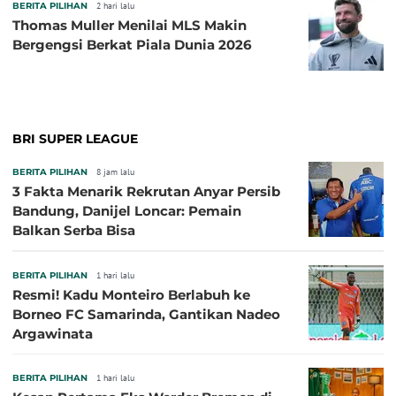
BERITA PILIHAN
2 hari lalu
Thomas Muller Menilai MLS Makin
Bergengsi Berkat Piala Dunia 2026
BRI SUPER LEAGUE
BERITA PILIHAN
8 jam lalu
3 Fakta Menarik Rekrutan Anyar Persib
Bandung, Danijel Loncar: Pemain
Balkan Serba Bisa
BERITA PILIHAN
1 hari lalu
Resmi! Kadu Monteiro Berlabuh ke
Borneo FC Samarinda, Gantikan Nadeo
Argawinata
BERITA PILIHAN
1 hari lalu