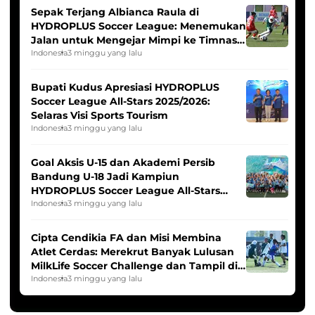
Sepak Terjang Albianca Raula di
HYDROPLUS Soccer League: Menemukan
Jalan untuk Mengejar Mimpi ke Timnas
Indonesia Putri
Indonesia
3 minggu yang lalu
Bupati Kudus Apresiasi HYDROPLUS
Soccer League All-Stars 2025/2026:
Selaras Visi Sports Tourism
Indonesia
3 minggu yang lalu
Goal Aksis U-15 dan Akademi Persib
Bandung U-18 Jadi Kampiun
HYDROPLUS Soccer League All-Stars
2025/2026
Indonesia
3 minggu yang lalu
Cipta Cendikia FA dan Misi Membina
Atlet Cerdas: Merekrut Banyak Lulusan
MilkLife Soccer Challenge dan Tampil di
HYDROPLUS Soccer League
Indonesia
3 minggu yang lalu