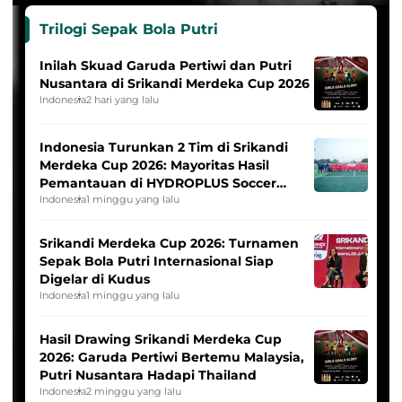
Trilogi Sepak Bola Putri
Inilah Skuad Garuda Pertiwi dan Putri
Nusantara di Srikandi Merdeka Cup 2026
Indonesia
2 hari yang lalu
Indonesia Turunkan 2 Tim di Srikandi
Merdeka Cup 2026: Mayoritas Hasil
Pemantauan di HYDROPLUS Soccer
League
Indonesia
1 minggu yang lalu
Srikandi Merdeka Cup 2026: Turnamen
Sepak Bola Putri Internasional Siap
Digelar di Kudus
Indonesia
1 minggu yang lalu
Hasil Drawing Srikandi Merdeka Cup
2026: Garuda Pertiwi Bertemu Malaysia,
Putri Nusantara Hadapi Thailand
Indonesia
2 minggu yang lalu