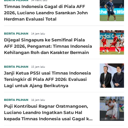
BERITA PILIHAN
54 menit lalu
Timnas Indonesia Gagal di Piala AFF
2026, Luciano Leandro Sarankan John
Herdman Evaluasi Total
BERITA PILIHAN
14 jam lalu
Dijegal Singapura ke Semifinal Piala
AFF 2026, Pengamat: Timnas Indonesia
Kehilangan Roh dan Karakter Bermain
BERITA PILIHAN
15 jam lalu
Janji Ketua PSSI usai Timnas Indonesia
Tersingkir di Piala AFF 2026: Evaluasi
Lagi untuk Ajang Berikutnya
BERITA PILIHAN
16 jam lalu
Puji Kontribusi Ragnar Oratmangoen,
Luciano Leandro Ingatkan Satu Hal
kepada Timnas Indonesia usai Gagal ke
Semifinal Piala AFF 2026