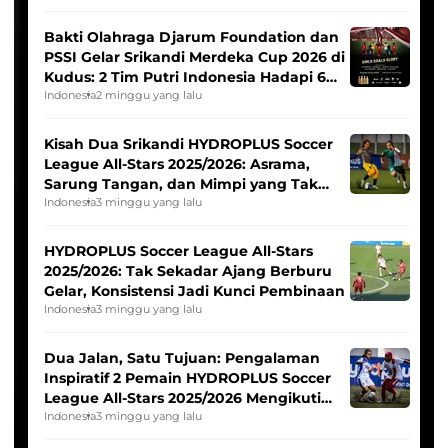
Bakti Olahraga Djarum Foundation dan
PSSI Gelar Srikandi Merdeka Cup 2026 di
Kudus: 2 Tim Putri Indonesia Hadapi 6
Tim Asia
Indonesia
2 minggu yang lalu
Kisah Dua Srikandi HYDROPLUS Soccer
League All-Stars 2025/2026: Asrama,
Sarung Tangan, dan Mimpi yang Tak
Pernah Padam
Indonesia
3 minggu yang lalu
HYDROPLUS Soccer League All-Stars
2025/2026: Tak Sekadar Ajang Berburu
Gelar, Konsistensi Jadi Kunci Pembinaan
Indonesia
3 minggu yang lalu
Dua Jalan, Satu Tujuan: Pengalaman
Inspiratif 2 Pemain HYDROPLUS Soccer
League All-Stars 2025/2026 Mengikuti
Seleksi Timnas Indonesia Putri
Indonesia
3 minggu yang lalu