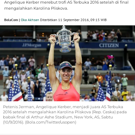
Angelique Kerber merebut trofi AS Terbuka 2016 setelah di final
mengalahkan Karolina Pliskova.
BolaCom |
Oka Akhsan
Diterbitkan 11 September 2016, 09:15 WIB
Petenis Jerman, Angelique Kerber, menjadi juara AS Terbuka
2016 setelah mengalahkan Karolina Pliskova (Rep. Ceska) pada
babak final di Arthur Ashe Stadium, New York, AS, Sabtu
(10/9/2016). (Bola.com/Twitter/usopen)