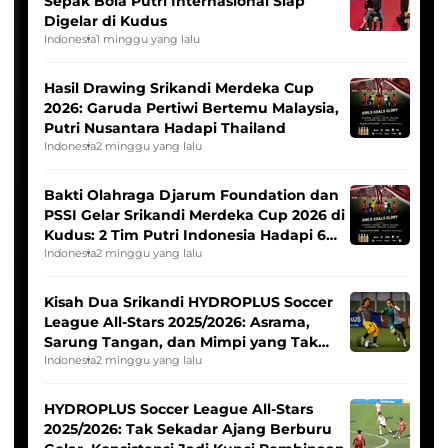
Sepak Bola Putri Internasional Siap
Digelar di Kudus
Indonesia
1 minggu yang lalu
Hasil Drawing Srikandi Merdeka Cup
2026: Garuda Pertiwi Bertemu Malaysia,
Putri Nusantara Hadapi Thailand
Indonesia
2 minggu yang lalu
Bakti Olahraga Djarum Foundation dan
PSSI Gelar Srikandi Merdeka Cup 2026 di
Kudus: 2 Tim Putri Indonesia Hadapi 6
Tim Asia
Indonesia
2 minggu yang lalu
Kisah Dua Srikandi HYDROPLUS Soccer
League All-Stars 2025/2026: Asrama,
Sarung Tangan, dan Mimpi yang Tak
Pernah Padam
Indonesia
2 minggu yang lalu
HYDROPLUS Soccer League All-Stars
2025/2026: Tak Sekadar Ajang Berburu