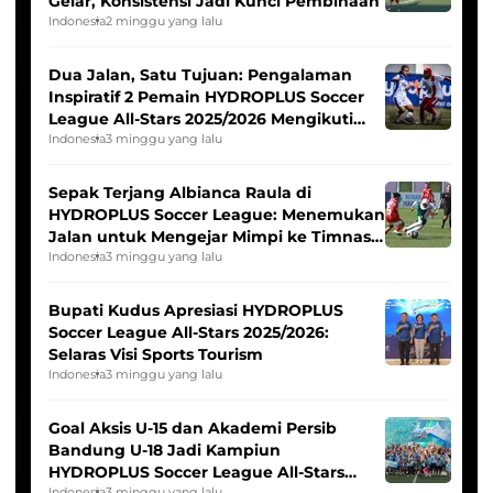
Gelar, Konsistensi Jadi Kunci Pembinaan
Indonesia
2 minggu yang lalu
Dua Jalan, Satu Tujuan: Pengalaman
Inspiratif 2 Pemain HYDROPLUS Soccer
League All-Stars 2025/2026 Mengikuti
Seleksi Timnas Indonesia Putri
Indonesia
3 minggu yang lalu
Sepak Terjang Albianca Raula di
HYDROPLUS Soccer League: Menemukan
Jalan untuk Mengejar Mimpi ke Timnas
Indonesia Putri
Indonesia
3 minggu yang lalu
Bupati Kudus Apresiasi HYDROPLUS
Soccer League All-Stars 2025/2026:
Selaras Visi Sports Tourism
Indonesia
3 minggu yang lalu
Goal Aksis U-15 dan Akademi Persib
Bandung U-18 Jadi Kampiun
HYDROPLUS Soccer League All-Stars
Indonesia
3 minggu yang lalu