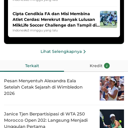
2025/2026
Cipta Cendikia FA dan Misi Membina
Atlet Cerdas: Merekrut Banyak Lulusan
MilkLife Soccer Challenge dan Tampil di
HYDROPLUS Soccer League
Indonesia
3 minggu yang lalu
Lihat Selengkapnya
Terkait
Kredit
2
Pesan Menyentuh Alexandra Eala
Setelah Cetak Sejarah di Wimbledon
2026
Janice Tjen Berpartisipasi di WTA 250
Morocco Open 202: Langsung Menjadi
Unggulan Pertama