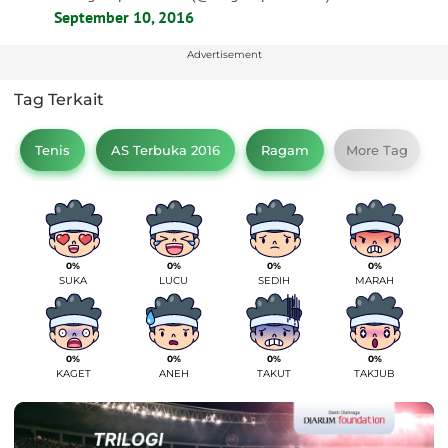
September 10, 2016
Advertisement
Tag Terkait
Tenis
AS Terbuka 2016
Ragam
More Tag
0%
0%
0%
0%
SUKA
LUCU
SEDIH
MARAH
0%
0%
0%
0%
KAGET
ANEH
TAKUT
TAKJUB