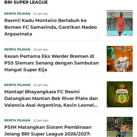
BRI SUPER LEAGUE
BERITA PILIHAN
13 jam lalu
Resmi! Kadu Monteiro Berlabuh ke
Borneo FC Samarinda, Gantikan Nadeo
Argawinata
BERITA PILIHAN
13 jam lalu
Kesan Pertama Eks Werder Bremen di
PSS Sleman: Senang dengan Sambutan
Hangat Super Elja
BERITA PILIHAN
13 jam lalu
Mantap! Bhayangkara FC Resmi
Datangkan Mantan Bek River Plate dan
Valencia Asal Argentina, Kevin Leonel
Sibille
BERITA PILIHAN
13 jam lalu
PSIM Matangkan Sistem Pembinaan
Jelang BRI Super League 2026/2027: