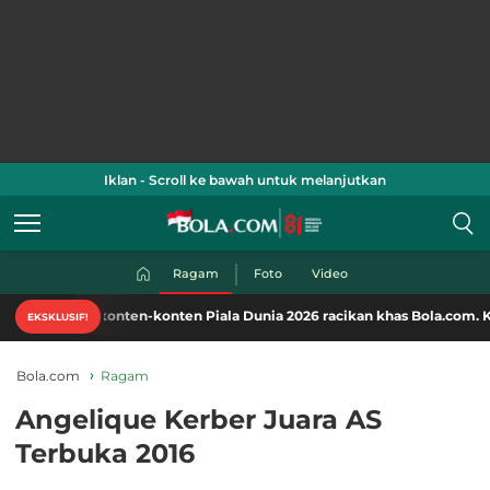
Iklan - Scroll ke bawah untuk melanjutkan
Ragam
Foto
Video
i konten-konten Piala Dunia 2026 racikan khas Bola.com. Klik di sini!
EKSKLUSIF!
Bola.com
Ragam
Angelique Kerber Juara AS
Terbuka 2016