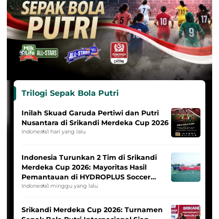
Trilogi Sepak Bola Putri
Inilah Skuad Garuda Pertiwi dan Putri
Nusantara di Srikandi Merdeka Cup 2026
Indonesia
1 hari yang lalu
Indonesia Turunkan 2 Tim di Srikandi
Merdeka Cup 2026: Mayoritas Hasil
Pemantauan di HYDROPLUS Soccer
League
Indonesia
1 minggu yang lalu
Srikandi Merdeka Cup 2026: Turnamen