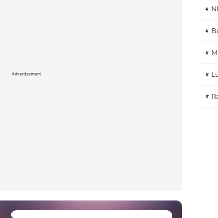
#
N
#
Bo
#
M
#
L
Advertisement
#
Ra