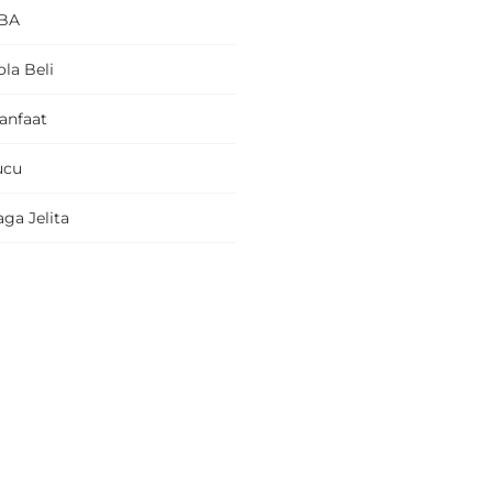
BA
la Beli
anfaat
ucu
ga Jelita