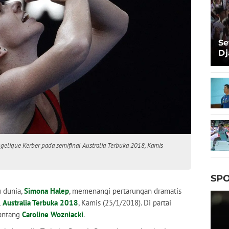
Se
Dj
Ma
Ta
elique Kerber pada semifinal Australia Terbuka 2018, Kamis
SPO
 dunia,
Simona Halep
, memenangi pertarungan dramatis
l
Australia Terbuka 2018
, Kamis (25/1/2018). Di partai
tantang
Caroline Wozniacki
.