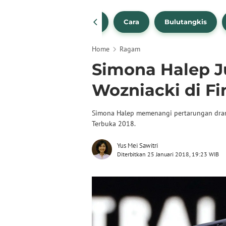
1
NBA
Bola Beli
Cara
Bulutangkis
Home
Ragam
Simona Halep J
Wozniacki di Fi
Simona Halep memenangi pertarungan drama
Terbuka 2018.
Yus Mei Sawitri
Diterbitkan 25 Januari 2018, 19:23 WIB