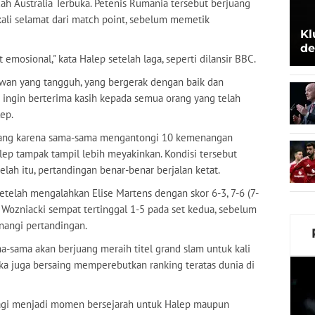
ah Australia Terbuka. Petenis Rumania tersebut berjuang
ali selamat dari match point, sebelum memetik
Kl
de
 emosional," kata Halep setelah laga, seperti dilansir BBC.
Be
 lawan yang tangguh, yang bergerak dengan baik dan
 ingin berterima kasih kepada semua orang yang telah
ep.
bang karena sama-sama mengantongi 10 kemenangan
lep tampak tampil lebih meyakinkan. Kondisi tersebut
lah itu, pertandingan benar-benar berjalan ketat.
setelah mengalahkan Elise Martens dengan skor 6-3, 7-6 (7-
t. Wozniacki sempat tertinggal 1-5 pada set kedua, sebelum
angi pertandingan.
-sama akan berjuang meraih titel grand slam untuk kali
eka juga bersaing memperebutkan ranking teratas dunia di
gi menjadi momen bersejarah untuk Halep maupun