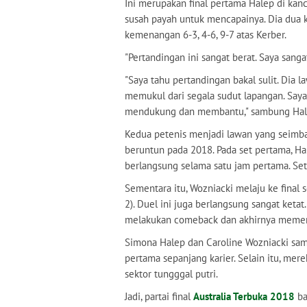
Ini merupakan final pertama Halep di kanc
susah payah untuk mencapainya. Dia dua k
kemenangan 6-3, 4-6, 9-7 atas Kerber.
"Pertandingan ini sangat berat. Saya sangat
"Saya tahu pertandingan bakal sulit. Dia
memukul dari segala sudut lapangan. Saya
mendukung dan membantu," sambung Hal
Kedua petenis menjadi lawan yang seim
beruntun pada 2018. Pada set pertama, Ha
berlangsung selama satu jam pertama. Sete
Sementara itu, Wozniacki melaju ke final 
2). Duel ini juga berlangsung sangat keta
melakukan comeback dan akhirnya memen
Simona Halep dan Caroline Wozniacki sama
pertama sepanjang karier. Selain itu, mer
sektor tungggal putri.
Jadi, partai final
Australia Terbuka 2018
ba