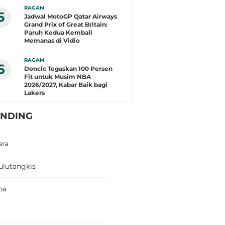
RAGAM
5
Jadwal MotoGP Qatar Airways
Grand Prix of Great Britain:
Paruh Kedua Kembali
Memanas di Vidio
RAGAM
6
Doncic Tegaskan 100 Persen
Fit untuk Musim NBA
2026/2027, Kabar Baik bagi
Lakers
ENDING
ara
ulutangkis
pa