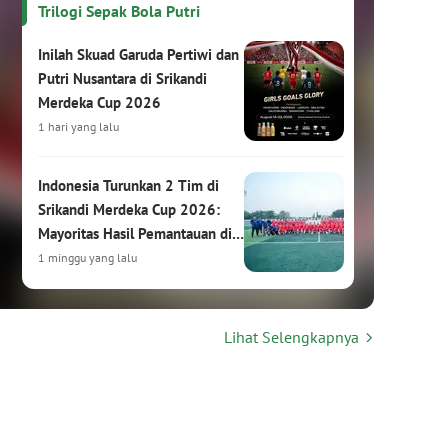
Trilogi Sepak Bola Putri
Inilah Skuad Garuda Pertiwi dan
Putri Nusantara di Srikandi
Merdeka Cup 2026
1 hari yang lalu
Indonesia Turunkan 2 Tim di
Srikandi Merdeka Cup 2026:
Mayoritas Hasil Pemantauan di
HYDROPLUS Soccer League
1 minggu yang lalu
Srikandi Merdeka Cup 2026:
Lihat Selengkapnya
Turnamen Sepak Bola Putri
Internasional Siap Digelar di
Kudus
1 minggu yang lalu
Hasil Drawing Srikandi Merdeka