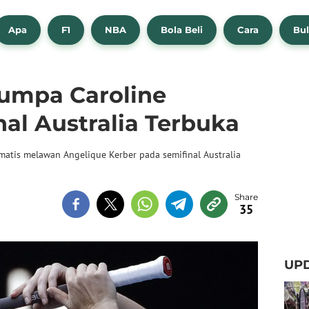
Apa
F1
NBA
Bola Beli
Cara
Bul
umpa Caroline
nal Australia Terbuka
tis melawan Angelique Kerber pada semifinal Australia
35
UPD