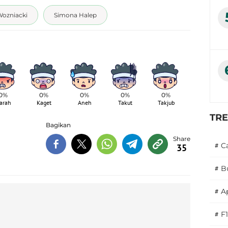
Wozniacki
Simona Halep
0%
0%
0%
0%
0%
arah
Kaget
Aneh
Takut
Takjub
TR
Bagikan
#
C
35
#
B
#
A
#
F1