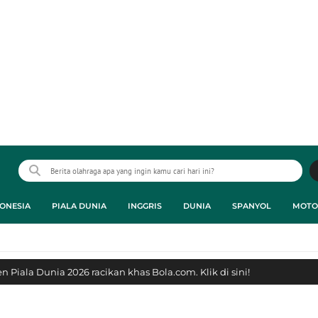
ONESIA
PIALA DUNIA
INGGRIS
DUNIA
SPANYOL
MOTO
 Piala Dunia 2026 racikan khas Bola.com. Klik di sini!