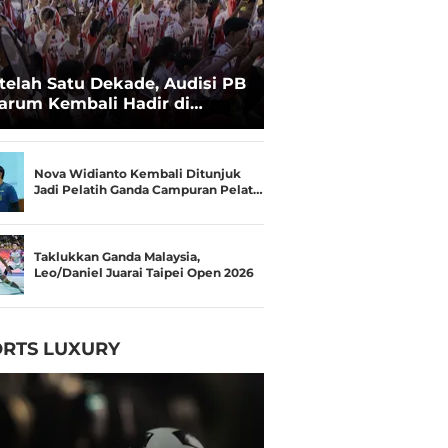
telah Satu Dekade, Audisi PB
arum Kembali Hadir di
kassar untuk Pencarian
lenta Super
Nova Widianto Kembali Ditunjuk
Jadi Pelatih Ganda Campuran Pelat…
Taklukkan Ganda Malaysia,
Leo/Daniel Juarai Taipei Open 2026
RTS LUXURY