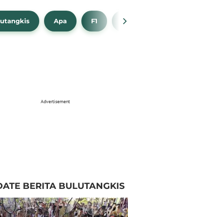
utangkis
Apa
F1
NBA
Bola Beli
Advertisement
ATE BERITA BULUTANGKIS