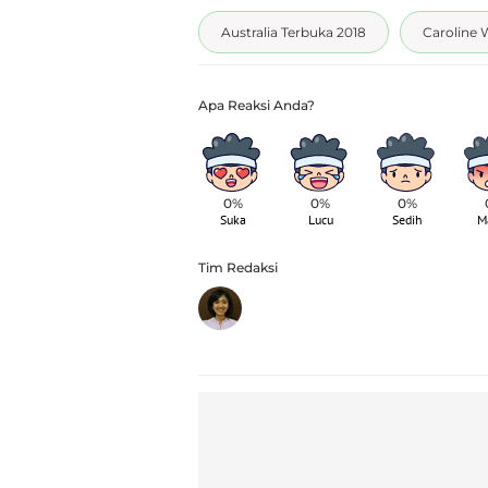
Australia Terbuka 2018
Caroline 
0%
0%
0%
Suka
Lucu
Sedih
M
Tim Redaksi