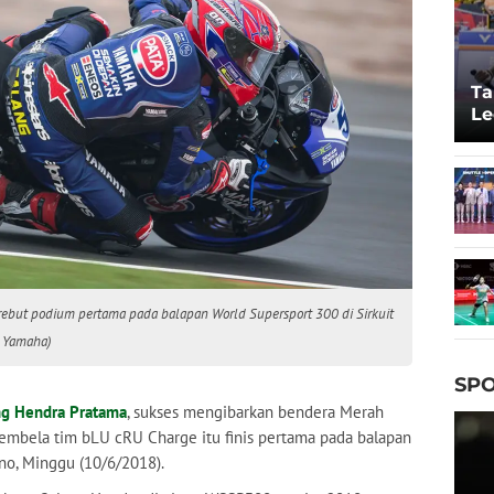
Ta
Le
20
but podium pertama pada balapan World Supersport 300 di Sirkuit
: Yamaha)
SPO
ng Hendra Pratama
, sukses mengibarkan bendera Merah
membela tim bLU cRU Charge itu finis pertama pada balapan
rno, Minggu (10/6/2018).