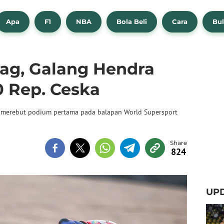
Apa
F1
NBA
Bola Beli
Cara
Bul
lag, Galang Hendra
 Rep. Ceska
 merebut podium pertama pada balapan World Supersport
824
UPD