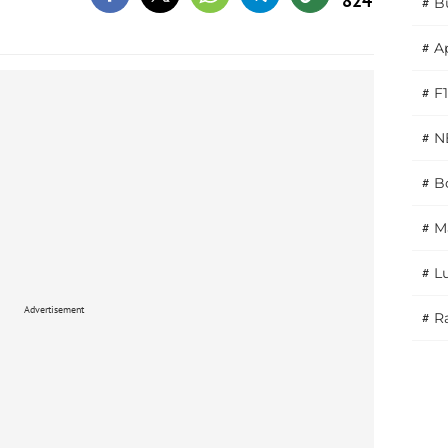
824
#
B
#
A
#
F1
#
N
#
Bo
#
M
#
L
Advertisement
#
Ra