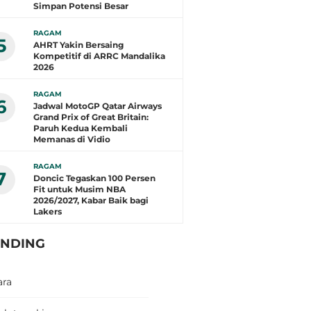
Simpan Potensi Besar
RAGAM
5
AHRT Yakin Bersaing
Kompetitif di ARRC Mandalika
2026
RAGAM
6
Jadwal MotoGP Qatar Airways
Grand Prix of Great Britain:
Paruh Kedua Kembali
Memanas di Vidio
RAGAM
7
Doncic Tegaskan 100 Persen
Fit untuk Musim NBA
2026/2027, Kabar Baik bagi
Lakers
ENDING
ara