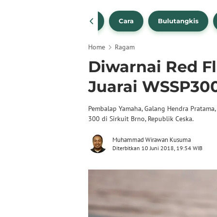
1
NBA
Bola Beli
Cara
Bulutangkis
Home
Ragam
Diwarnai Red F
Juarai WSSP300
Pembalap Yamaha, Galang Hendra Pratama,
300 di Sirkuit Brno, Republik Ceska.
Muhammad Wirawan Kusuma
Diterbitkan 10 Juni 2018, 19:54 WIB