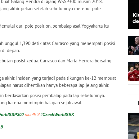
 buat Galang Hendra di ajang WSSP300 musim 2018.
njang akhir pekan setelah sebelumnya merebut pole
Kl
de
emulai dari pole position, pembalap asal Yogyakarta itu
Be
dah unggul 1,390 detik atas Carrasco yang menempati posisi
a di depan.
rebutan posisi kedua. Carrasco dan Maria Herrera bersaing
ga akhir. Insiden yang terjadi pada tikungan ke-12 membuat
lapan harus dihentikan hanya beberapa lap jelang akhir.
kan berdasarkan posisi pembalap pada lap sebelumnya.
ang karena memimpin balapan sejak awal.
orldSSP300
race!!!🏅
#CzechWorldSBK
18