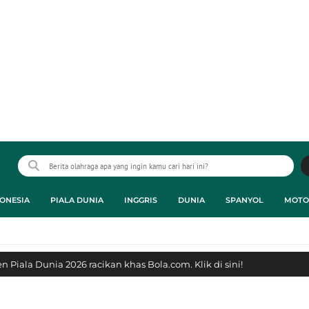
ONESIA
PIALA DUNIA
INGGRIS
DUNIA
SPANYOL
MOTO
 Piala Dunia 2026 racikan khas Bola.com. Klik di sini!