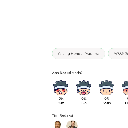
Galang Hendra Pratama
WSSP 3
0%
0%
0%
Suka
Lucu
Sedih
M
Tim Redaksi