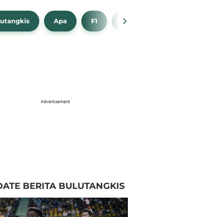
utangkis
Apa
F1
NBA
Bola Beli
Advertisement
ATE BERITA BULUTANGKIS