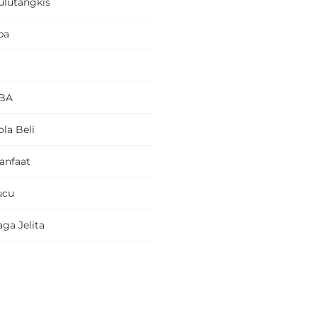
ulutangkis
pa
BA
la Beli
anfaat
ucu
ga Jelita