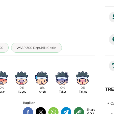
00
WSSP 300 Republik Ceska
0%
0%
0%
0%
0%
TR
arah
Kaget
Aneh
Takut
Takjub
Bagikan
#
C