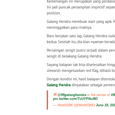
Kemenangan ini merupakan yang perdana
Ini jadi puncak penampilan impresif sepa
position.
Galang Hendra membuat start yang apik. M
meninggalkan para rivalnya.
Baru berjalan satu lap, Galang Hendra su
kedua. Setelah itu, dia kian nyaman berad
Persaingan sengit justru terjadi dalam pe
sengit di belakang Galang Hendra.
Sayang balapan tak bisa diselesaikan hing
stewards
mengeluarkan red flag. Alhasil ba
Dengan kondisi ini, hasil balapan ditentu
Galang Hendra
dinyatakan sebagai pemen
🏁
@99galanghendra
is the winner of
#W
pic.twitter.com/TcUYPIkzBD
— WorldSBK (@WorldSBK)
June 10, 20