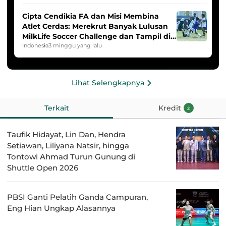
Cipta Cendikia FA dan Misi Membina
Atlet Cerdas: Merekrut Banyak Lulusan
MilkLife Soccer Challenge dan Tampil di
HYDROPLUS Soccer League
Indonesia
3 minggu yang lalu
Lihat Selengkapnya
Terkait
Kredit
2
Taufik Hidayat, Lin Dan, Hendra
Setiawan, Liliyana Natsir, hingga
Tontowi Ahmad Turun Gunung di
Shuttle Open 2026
PBSI Ganti Pelatih Ganda Campuran,
Eng Hian Ungkap Alasannya