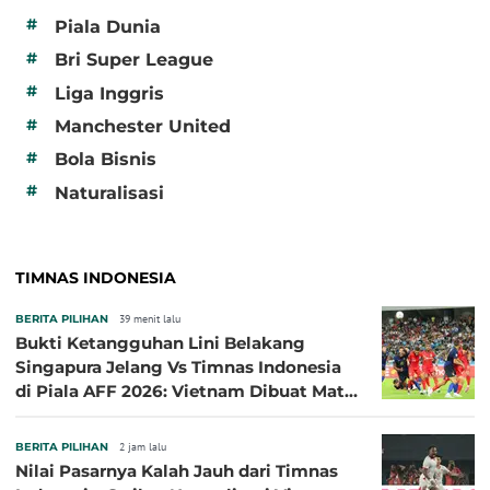
#
Piala Dunia
#
Bri Super League
#
Liga Inggris
#
Manchester United
#
Bola Bisnis
#
Naturalisasi
TIMNAS INDONESIA
BERITA PILIHAN
39 menit lalu
Bukti Ketangguhan Lini Belakang
Singapura Jelang Vs Timnas Indonesia
di Piala AFF 2026: Vietnam Dibuat Mati
Kutu
BERITA PILIHAN
2 jam lalu
Nilai Pasarnya Kalah Jauh dari Timnas