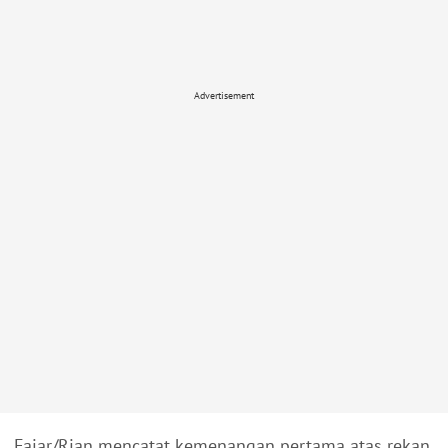
Advertisement
Fajar/Rian mencatat kemenangan pertama atas rekan