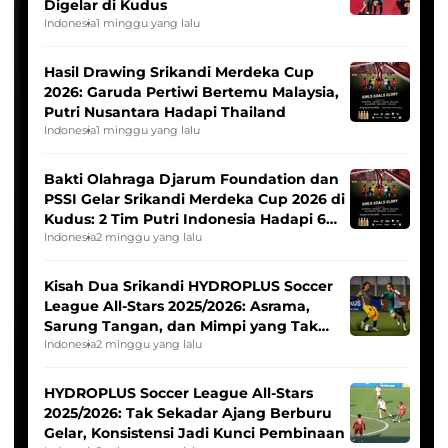
Digelar di Kudus
Indonesia
1 minggu yang lalu
Hasil Drawing Srikandi Merdeka Cup
2026: Garuda Pertiwi Bertemu Malaysia,
Putri Nusantara Hadapi Thailand
Indonesia
1 minggu yang lalu
Bakti Olahraga Djarum Foundation dan
PSSI Gelar Srikandi Merdeka Cup 2026 di
Kudus: 2 Tim Putri Indonesia Hadapi 6
Tim Asia
Indonesia
2 minggu yang lalu
Kisah Dua Srikandi HYDROPLUS Soccer
League All-Stars 2025/2026: Asrama,
Sarung Tangan, dan Mimpi yang Tak
Pernah Padam
Indonesia
2 minggu yang lalu
HYDROPLUS Soccer League All-Stars
2025/2026: Tak Sekadar Ajang Berburu
Gelar, Konsistensi Jadi Kunci Pembinaan