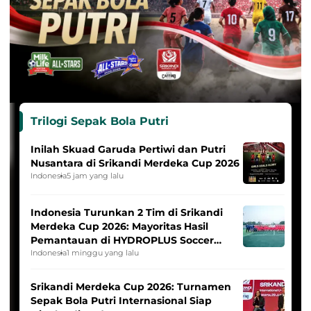
Trilogi Sepak Bola Putri
Inilah Skuad Garuda Pertiwi dan Putri
Nusantara di Srikandi Merdeka Cup 2026
Indonesia
5 jam yang lalu
Indonesia Turunkan 2 Tim di Srikandi
Merdeka Cup 2026: Mayoritas Hasil
Pemantauan di HYDROPLUS Soccer
League
Indonesia
1 minggu yang lalu
Srikandi Merdeka Cup 2026: Turnamen
Sepak Bola Putri Internasional Siap