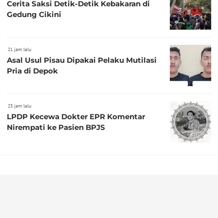
Cerita Saksi Detik-Detik Kebakaran di
Gedung Cikini
21 jam lalu
Asal Usul Pisau Dipakai Pelaku Mutilasi
Pria di Depok
23 jam lalu
LPDP Kecewa Dokter EPR Komentar
Nirempati ke Pasien BPJS