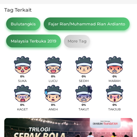
Tag Terkait
Bulutangkis
Fajar Rian/Muhammad Rian Ardianto
Malaysia Terbuka 2019
More Tag
0%
0%
0%
0%
SUKA
LUCU
SEDIH
MARAH
0%
0%
0%
0%
KAGET
ANEH
TAKUT
TAKJUB