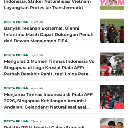
Indonesia, Striker Naturalisasi Vietnam
Layangkan Protes ke Transfermarkt
BERITA PILIHAN
2 jam lalu
Banyak Tekanan Eksternal, Gianni
Infantino Masih Dapat Dukungan Penuh
dari Dewan Manajemen FIFA
BERITA PILIHAN
3 jam lalu
Mengulas 2 Momen Timnas Indonesia Vs
Singapura di Laga Krusial Piala AFF:
Pernah Berakhir Pahit, tapi Lolos Petaka
di 2016
BERITA PILIHAN
4 jam lalu
Menjamu Timnas Indonesia di Piala AFF
2026, Singapura Kehilangan Amunisi
Andalan: Gelandang Naturalisasi asal
Jepang Harus Absen!
BERITA PILIHAN
7 jam lalu
Pelatih PSIM Menilai Cahya Supriadi