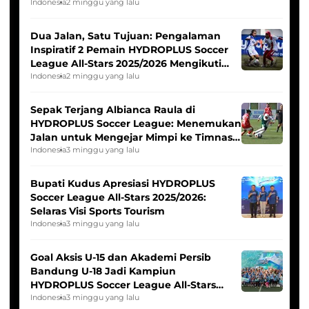
Indonesia
2 minggu yang lalu
Dua Jalan, Satu Tujuan: Pengalaman
Inspiratif 2 Pemain HYDROPLUS Soccer
League All-Stars 2025/2026 Mengikuti
Seleksi Timnas Indonesia Putri
Indonesia
2 minggu yang lalu
Sepak Terjang Albianca Raula di
HYDROPLUS Soccer League: Menemukan
Jalan untuk Mengejar Mimpi ke Timnas
Indonesia Putri
Indonesia
3 minggu yang lalu
Bupati Kudus Apresiasi HYDROPLUS
Soccer League All-Stars 2025/2026:
Selaras Visi Sports Tourism
Indonesia
3 minggu yang lalu
Goal Aksis U-15 dan Akademi Persib
Bandung U-18 Jadi Kampiun
HYDROPLUS Soccer League All-Stars
2025/2026
Indonesia
3 minggu yang lalu