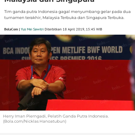
Tim ganda putra Indonesia gagal menyumbang gelar pada dua
turnamen terakhir, Malaysia Terbuka dan Singapura Terbuka.
BolaCom |
Yus Mei Sawitri
Diterbitkan 18 April 2019, 15:45 WIB
Herry Iman Pierngadi, Pelatih Ganda Putra Indonesia.
(Bola.com/Nicklas Hanoatubun)