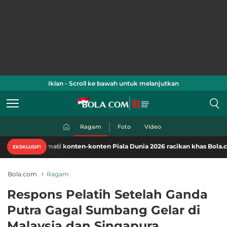
Iklan - Scroll ke bawah untuk melanjutkan
Ragam
Foto
Video
Nikmati konten-konten Piala Dunia 2026 racikan khas Bola.com. Klik di 
EKSKLUSIF!
Bola.com
Ragam
Respons Pelatih Setelah Ganda
Putra Gagal Sumbang Gelar di
Malaysia dan Singapura