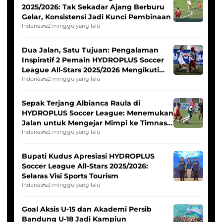
2025/2026: Tak Sekadar Ajang Berburu
Gelar, Konsistensi Jadi Kunci Pembinaan
Indonesia
2 minggu yang lalu
Dua Jalan, Satu Tujuan: Pengalaman
Inspiratif 2 Pemain HYDROPLUS Soccer
League All-Stars 2025/2026 Mengikuti
Seleksi Timnas Indonesia Putri
Indonesia
2 minggu yang lalu
Sepak Terjang Albianca Raula di
HYDROPLUS Soccer League: Menemukan
Jalan untuk Mengejar Mimpi ke Timnas
Indonesia Putri
Indonesia
3 minggu yang lalu
Bupati Kudus Apresiasi HYDROPLUS
Soccer League All-Stars 2025/2026:
Selaras Visi Sports Tourism
Indonesia
3 minggu yang lalu
Goal Aksis U-15 dan Akademi Persib
Bandung U-18 Jadi Kampiun