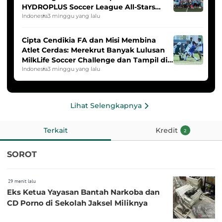
HYDROPLUS Soccer League All-Stars
2025/2026
Indonesia
3 minggu yang lalu
Cipta Cendikia FA dan Misi Membina
Atlet Cerdas: Merekrut Banyak Lulusan
MilkLife Soccer Challenge dan Tampil di
HYDROPLUS Soccer League
Indonesia
3 minggu yang lalu
Lihat Selengkapnya
Terkait
Kredit
2
SOROT
29 menit lalu
Eks Ketua Yayasan Bantah Narkoba dan
CD Porno di Sekolah Jaksel Miliknya