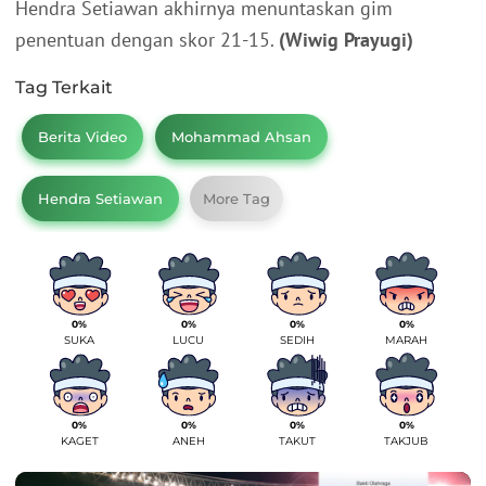
Hendra Setiawan akhirnya menuntaskan gim
penentuan dengan skor 21-15.
(Wiwig Prayugi)
Tag Terkait
Berita Video
Mohammad Ahsan
Hendra Setiawan
More Tag
0%
0%
0%
0%
SUKA
LUCU
SEDIH
MARAH
0%
0%
0%
0%
KAGET
ANEH
TAKUT
TAKJUB