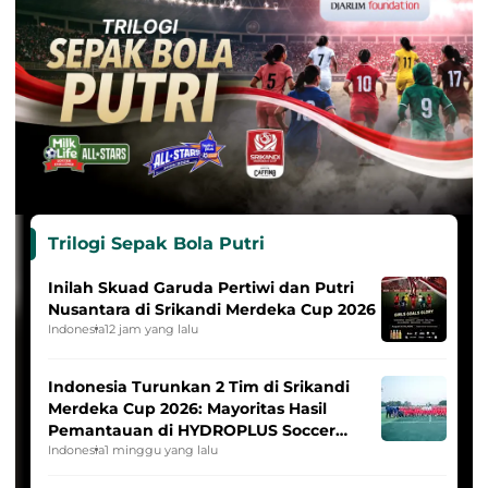
Trilogi Sepak Bola Putri
Inilah Skuad Garuda Pertiwi dan Putri
Nusantara di Srikandi Merdeka Cup 2026
Indonesia
12 jam yang lalu
Indonesia Turunkan 2 Tim di Srikandi
Merdeka Cup 2026: Mayoritas Hasil
Pemantauan di HYDROPLUS Soccer
League
Indonesia
1 minggu yang lalu