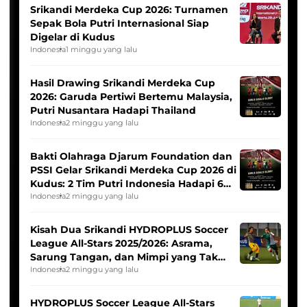
Srikandi Merdeka Cup 2026: Turnamen
Sepak Bola Putri Internasional Siap
Digelar di Kudus
Indonesia
1 minggu yang lalu
Hasil Drawing Srikandi Merdeka Cup
2026: Garuda Pertiwi Bertemu Malaysia,
Putri Nusantara Hadapi Thailand
Indonesia
2 minggu yang lalu
Bakti Olahraga Djarum Foundation dan
PSSI Gelar Srikandi Merdeka Cup 2026 di
Kudus: 2 Tim Putri Indonesia Hadapi 6
Tim Asia
Indonesia
2 minggu yang lalu
Kisah Dua Srikandi HYDROPLUS Soccer
League All-Stars 2025/2026: Asrama,
Sarung Tangan, dan Mimpi yang Tak
Pernah Padam
Indonesia
2 minggu yang lalu
HYDROPLUS Soccer League All-Stars