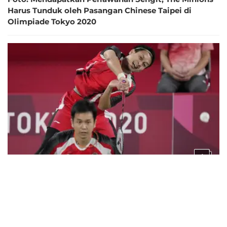
Harus Tunduk oleh Pasangan Chinese Taipei di
Olimpiade Tokyo 2020
6
5 tahun lalu
Foto: Ahsan/Hendra Susul Marcus/Kevin ke
Perempatfinal Bulu Tangkis Ganda Putra Olimpiade
Tokyo 2020 Setelah Kalahkan Pasangan Malaysia