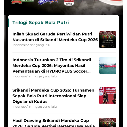
Trilogi Sepak Bola Putri
Inilah Skuad Garuda Pertiwi dan Putri
Nusantara di Srikandi Merdeka Cup 2026
Indonesia
2 hari yang lalu
Indonesia Turunkan 2 Tim di Srikandi
Merdeka Cup 2026: Mayoritas Hasil
Pemantauan di HYDROPLUS Soccer
League
Indonesia
1 minggu yang lalu
Srikandi Merdeka Cup 2026: Turnamen
Sepak Bola Putri Internasional Siap
Digelar di Kudus
Indonesia
1 minggu yang lalu
Hasil Drawing Srikandi Merdeka Cup
2026: Garuda Pertiwi Bertemu Malaysia,