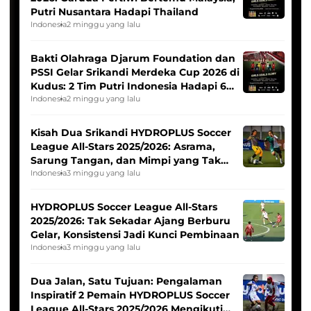
Putri Nusantara Hadapi Thailand
Indonesia
2 minggu yang lalu
Bakti Olahraga Djarum Foundation dan
PSSI Gelar Srikandi Merdeka Cup 2026 di
Kudus: 2 Tim Putri Indonesia Hadapi 6
Tim Asia
Indonesia
2 minggu yang lalu
Kisah Dua Srikandi HYDROPLUS Soccer
League All-Stars 2025/2026: Asrama,
Sarung Tangan, dan Mimpi yang Tak
Pernah Padam
Indonesia
3 minggu yang lalu
HYDROPLUS Soccer League All-Stars
2025/2026: Tak Sekadar Ajang Berburu
Gelar, Konsistensi Jadi Kunci Pembinaan
Indonesia
3 minggu yang lalu
Dua Jalan, Satu Tujuan: Pengalaman
Inspiratif 2 Pemain HYDROPLUS Soccer
League All-Stars 2025/2026 Mengikuti