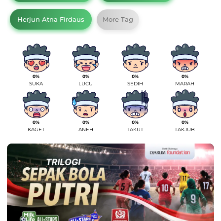
Herjun Atna Firdaus
More Tag
0%
0%
0%
0%
SUKA
LUCU
SEDIH
MARAH
0%
0%
0%
0%
KAGET
ANEH
TAKUT
TAKJUB