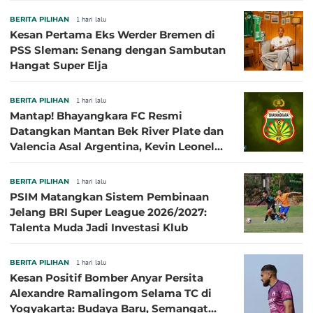
BERITA PILIHAN
1 hari lalu
Kesan Pertama Eks Werder Bremen di
PSS Sleman: Senang dengan Sambutan
Hangat Super Elja
BERITA PILIHAN
1 hari lalu
Mantap! Bhayangkara FC Resmi
Datangkan Mantan Bek River Plate dan
Valencia Asal Argentina, Kevin Leonel
Sibille
BERITA PILIHAN
1 hari lalu
PSIM Matangkan Sistem Pembinaan
Jelang BRI Super League 2026/2027:
Talenta Muda Jadi Investasi Klub
BERITA PILIHAN
1 hari lalu
Kesan Positif Bomber Anyar Persita
Alexandre Ramalingom Selama TC di
Yogyakarta: Budaya Baru, Semangat