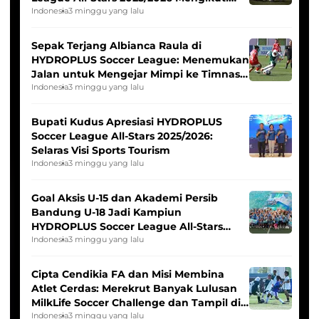
Seleksi Timnas Indonesia Putri
Indonesia
3 minggu yang lalu
Sepak Terjang Albianca Raula di
HYDROPLUS Soccer League: Menemukan
Jalan untuk Mengejar Mimpi ke Timnas
Indonesia Putri
Indonesia
3 minggu yang lalu
Bupati Kudus Apresiasi HYDROPLUS
Soccer League All-Stars 2025/2026:
Selaras Visi Sports Tourism
Indonesia
3 minggu yang lalu
Goal Aksis U-15 dan Akademi Persib
Bandung U-18 Jadi Kampiun
HYDROPLUS Soccer League All-Stars
2025/2026
Indonesia
3 minggu yang lalu
Cipta Cendikia FA dan Misi Membina
Atlet Cerdas: Merekrut Banyak Lulusan
MilkLife Soccer Challenge dan Tampil di
HYDROPLUS Soccer League
Indonesia
3 minggu yang lalu