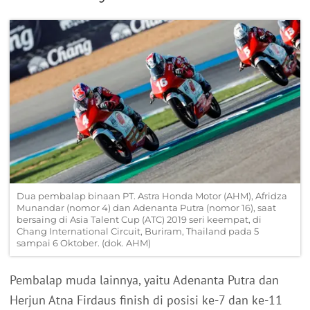
Dua pembalap binaan PT. Astra Honda Motor (AHM), Afridza
Munandar (nomor 4) dan Adenanta Putra (nomor 16), saat
bersaing di Asia Talent Cup (ATC) 2019 seri keempat, di
Chang International Circuit, Buriram, Thailand pada 5
sampai 6 Oktober. (dok. AHM)
Pembalap muda lainnya, yaitu Adenanta Putra dan
Herjun Atna Firdaus finish di posisi ke-7 dan ke-11