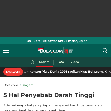
Iklan - Scroll ke bawah untuk melanjutkan
Ragam
Foto
Video
ten-konten Piala Dunia 2026 racikan khas Bola.com. Klik di sini!
EKSKLUSIF!
Bola.com
Ragam
5 Hal Penyebab Darah Tinggi
Ada beberapa hal yang dapat menyebabkan hipertensi atau
tekanan darah tinggi, yang wajib dijauhi.