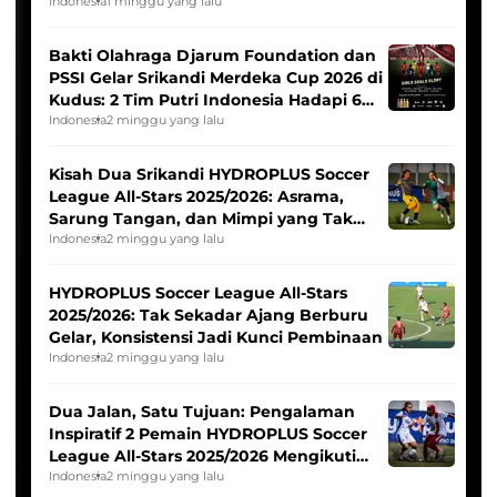
Indonesia
1 minggu yang lalu
Bakti Olahraga Djarum Foundation dan
PSSI Gelar Srikandi Merdeka Cup 2026 di
Kudus: 2 Tim Putri Indonesia Hadapi 6
Tim Asia
Indonesia
2 minggu yang lalu
Kisah Dua Srikandi HYDROPLUS Soccer
League All-Stars 2025/2026: Asrama,
Sarung Tangan, dan Mimpi yang Tak
Pernah Padam
Indonesia
2 minggu yang lalu
HYDROPLUS Soccer League All-Stars
2025/2026: Tak Sekadar Ajang Berburu
Gelar, Konsistensi Jadi Kunci Pembinaan
Indonesia
2 minggu yang lalu
Dua Jalan, Satu Tujuan: Pengalaman
Inspiratif 2 Pemain HYDROPLUS Soccer
League All-Stars 2025/2026 Mengikuti
Seleksi Timnas Indonesia Putri
Indonesia
2 minggu yang lalu