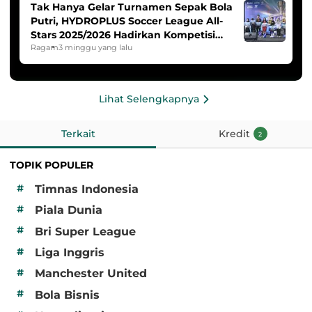
Tak Hanya Gelar Turnamen Sepak Bola
Putri, HYDROPLUS Soccer League All-
Stars 2025/2026 Hadirkan Kompetisi
Band dan Dance
Ragam
3 minggu yang lalu
Lihat Selengkapnya
Terkait
Kredit
2
TOPIK POPULER
#
Timnas Indonesia
#
Piala Dunia
#
Bri Super League
#
Liga Inggris
#
Manchester United
#
Bola Bisnis