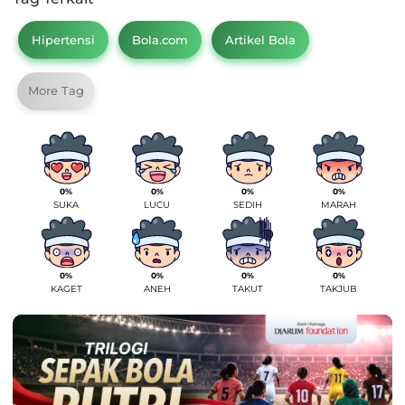
Hipertensi
Bola.com
Artikel Bola
More Tag
0%
0%
0%
0%
SUKA
LUCU
SEDIH
MARAH
0%
0%
0%
0%
KAGET
ANEH
TAKUT
TAKJUB