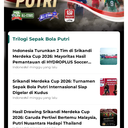
Trilogi Sepak Bola Putri
Indonesia Turunkan 2 Tim di Srikandi
Merdeka Cup 2026: Mayoritas Hasil
Pemantauan di HYDROPLUS Soccer
League
Indonesia
1 minggu yang lalu
Srikandi Merdeka Cup 2026: Turnamen
Sepak Bola Putri Internasional Siap
Digelar di Kudus
Indonesia
1 minggu yang lalu
Hasil Drawing Srikandi Merdeka Cup
2026: Garuda Pertiwi Bertemu Malaysia,
Putri Nusantara Hadapi Thailand