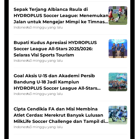
Sepak Terjang Albianca Raula di
HYDROPLUS Soccer League: Menemukan
Jalan untuk Mengejar Mimpi ke Timnas
Indonesia Putri
Indonesia
3 minggu yang lalu
Bupati Kudus Apresiasi HYDROPLUS
Soccer League All-Stars 2025/2026:
Selaras Visi Sports Tourism
Indonesia
3 minggu yang lalu
Goal Aksis U-15 dan Akademi Persib
Bandung U-18 Jadi Kampiun
HYDROPLUS Soccer League All-Stars
2025/2026
Indonesia
3 minggu yang lalu
Cipta Cendikia FA dan Misi Membina
Atlet Cerdas: Merekrut Banyak Lulusan
MilkLife Soccer Challenge dan Tampil di
HYDROPLUS Soccer League
Indonesia
3 minggu yang lalu