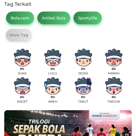
Tag Terkait
Bola.com
Artikel Bola
Sportylife
More Tag
0%
0%
0%
0%
SUKA
LUCU
SEDIH
MARAH
0%
0%
0%
0%
KAGET
ANEH
TAKUT
TAKJUB