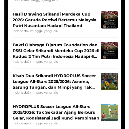
Hasil Drawing Srikandi Merdeka Cup
2026: Garuda Pertiwi Bertemu Malaysia,
Putri Nusantara Hadapi Thailand
Indonesia
2 minggu yang lalu
Bakti Olahraga Djarum Foundation dan
PSSI Gelar Srikandi Merdeka Cup 2026 di
Kudus: 2 Tim Putri Indonesia Hadapi 6
Tim Asia
Indonesia
2 minggu yang lalu
Kisah Dua Srikandi HYDROPLUS Soccer
League All-Stars 2025/2026: Asrama,
Sarung Tangan, dan Mimpi yang Tak
Pernah Padam
Indonesia
2 minggu yang lalu
HYDROPLUS Soccer League All-Stars
2025/2026: Tak Sekadar Ajang Berburu
Gelar, Konsistensi Jadi Kunci Pembinaan
Indonesia
3 minggu yang lalu