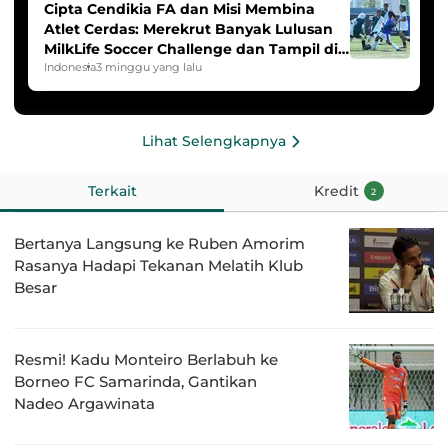
Cipta Cendikia FA dan Misi Membina
Atlet Cerdas: Merekrut Banyak Lulusan
MilkLife Soccer Challenge dan Tampil di
HYDROPLUS Soccer League
Indonesia
3 minggu yang lalu
Lihat Selengkapnya
Terkait
Kredit
2
Bertanya Langsung ke Ruben Amorim
Rasanya Hadapi Tekanan Melatih Klub
Besar
Resmi! Kadu Monteiro Berlabuh ke
Borneo FC Samarinda, Gantikan
Nadeo Argawinata