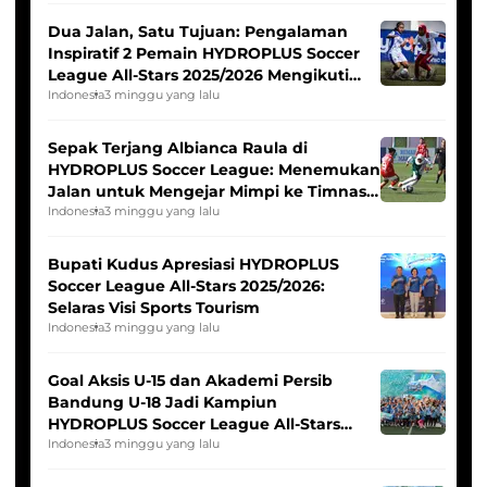
Dua Jalan, Satu Tujuan: Pengalaman
Inspiratif 2 Pemain HYDROPLUS Soccer
League All-Stars 2025/2026 Mengikuti
Seleksi Timnas Indonesia Putri
Indonesia
3 minggu yang lalu
Sepak Terjang Albianca Raula di
HYDROPLUS Soccer League: Menemukan
Jalan untuk Mengejar Mimpi ke Timnas
Indonesia Putri
Indonesia
3 minggu yang lalu
Bupati Kudus Apresiasi HYDROPLUS
Soccer League All-Stars 2025/2026:
Selaras Visi Sports Tourism
Indonesia
3 minggu yang lalu
Goal Aksis U-15 dan Akademi Persib
Bandung U-18 Jadi Kampiun
HYDROPLUS Soccer League All-Stars
2025/2026
Indonesia
3 minggu yang lalu