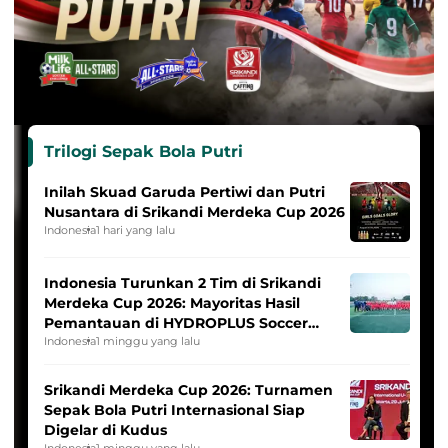
Trilogi Sepak Bola Putri
Inilah Skuad Garuda Pertiwi dan Putri
Nusantara di Srikandi Merdeka Cup 2026
Indonesia
1 hari yang lalu
Indonesia Turunkan 2 Tim di Srikandi
Merdeka Cup 2026: Mayoritas Hasil
Pemantauan di HYDROPLUS Soccer
League
Indonesia
1 minggu yang lalu
Srikandi Merdeka Cup 2026: Turnamen
Sepak Bola Putri Internasional Siap
Digelar di Kudus
Indonesia
1 minggu yang lalu