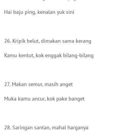
Hai baju ping, kenalan yuk sini
26. Kripik belut, dimakan sama kerang
Kamu kentut, kok enggak bilang-bilang
27. Makan semur, masih anget
Muka kamu ancur, kok pake banget
28. Saringan santan, mahal harganya