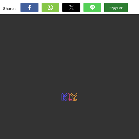
Share :
Copy Link