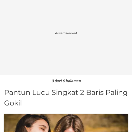
Advertisement
3 dari 6 halaman
Pantun Lucu Singkat 2 Baris Paling
Gokil