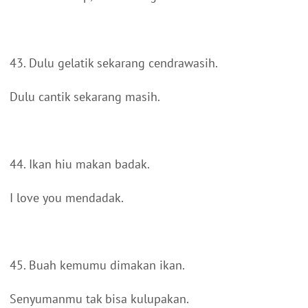
43. Dulu gelatik sekarang cendrawasih.
Dulu cantik sekarang masih.
44. Ikan hiu makan badak.
I love you mendadak.
45. Buah kemumu dimakan ikan.
Senyumanmu tak bisa kulupakan.