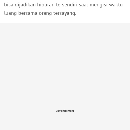
bisa dijadikan hiburan tersendiri saat mengisi waktu
luang bersama orang tersayang.
Advertisement