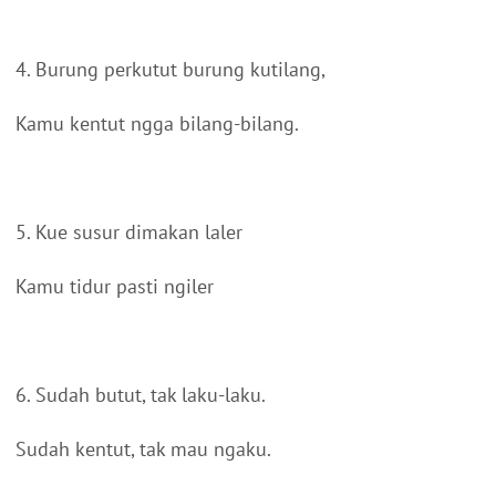
4. Burung perkutut burung kutilang,
Kamu kentut ngga bilang-bilang.
5. Kue susur dimakan laler
Kamu tidur pasti ngiler
6. Sudah butut, tak laku-laku.
Sudah kentut, tak mau ngaku.