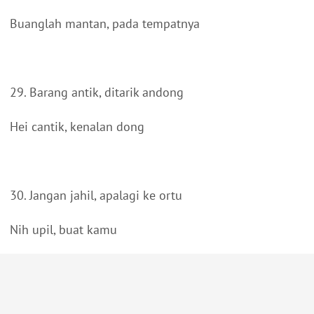
Buanglah mantan, pada tempatnya
29. Barang antik, ditarik andong
Hei cantik, kenalan dong
30. Jangan jahil, apalagi ke ortu
Nih upil, buat kamu