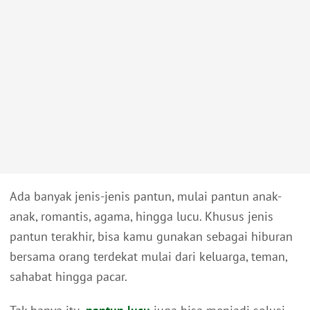
Ada banyak jenis-jenis pantun, mulai pantun anak-
anak, romantis, agama, hingga lucu. Khusus jenis
pantun terakhir, bisa kamu gunakan sebagai hiburan
bersama orang terdekat mulai dari keluarga, teman,
sahabat hingga pacar.