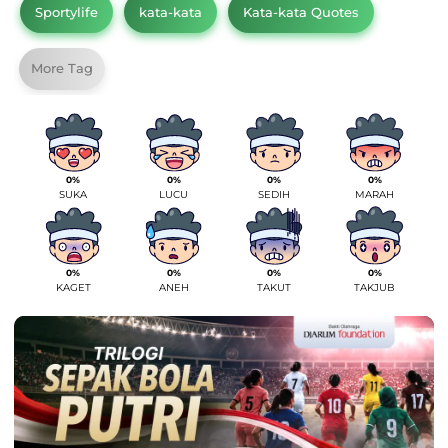
Sportylife
kata-kata
Kata-kata Quotes
More Tag
0%
0%
0%
0%
SUKA
LUCU
SEDIH
MARAH
0%
0%
0%
0%
KAGET
ANEH
TAKUT
TAKJUB