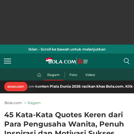
Iklan - Scroll ke bawah untuk melanjutkan
Ragam
Foto
Video
n-konten Piala Dunia 2026 racikan khas Bola.com. Klik di sini!
EKSKLUSIF!
Bola.com
Ragam
45 Kata-Kata Quotes Keren dari
Para Pengusaha Wanita, Penuh
Inspirasi dan Motivasi Sukses