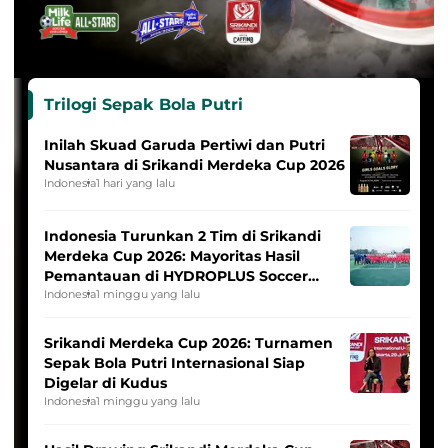
Trilogi Sepak Bola Putri
Inilah Skuad Garuda Pertiwi dan Putri
Nusantara di Srikandi Merdeka Cup 2026
Indonesia
1 hari yang lalu
Indonesia Turunkan 2 Tim di Srikandi
Merdeka Cup 2026: Mayoritas Hasil
Pemantauan di HYDROPLUS Soccer
League
Indonesia
1 minggu yang lalu
Srikandi Merdeka Cup 2026: Turnamen
Sepak Bola Putri Internasional Siap
Digelar di Kudus
Indonesia
1 minggu yang lalu