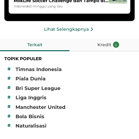
MilkLife Soccer Challenge dan Tampil di
HYDROPLUS Soccer League
Indonesia
3 minggu yang lalu
Lihat Selengkapnya
Terkait
Kredit
2
TOPIK POPULER
#
Timnas Indonesia
#
Piala Dunia
#
Bri Super League
#
Liga Inggris
#
Manchester United
#
Bola Bisnis
#
Naturalisasi