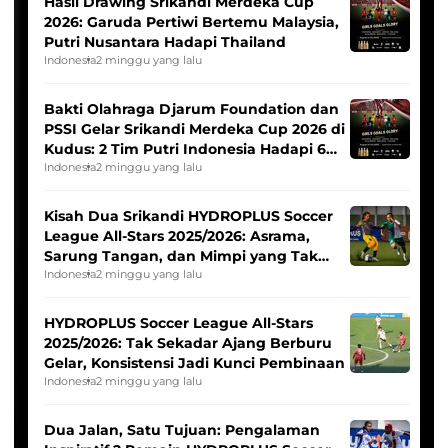
Hasil Drawing Srikandi Merdeka Cup
2026: Garuda Pertiwi Bertemu Malaysia,
Putri Nusantara Hadapi Thailand
Indonesia
2 minggu yang lalu
Bakti Olahraga Djarum Foundation dan
PSSI Gelar Srikandi Merdeka Cup 2026 di
Kudus: 2 Tim Putri Indonesia Hadapi 6
Tim Asia
Indonesia
2 minggu yang lalu
Kisah Dua Srikandi HYDROPLUS Soccer
League All-Stars 2025/2026: Asrama,
Sarung Tangan, dan Mimpi yang Tak
Pernah Padam
Indonesia
2 minggu yang lalu
HYDROPLUS Soccer League All-Stars
2025/2026: Tak Sekadar Ajang Berburu
Gelar, Konsistensi Jadi Kunci Pembinaan
Indonesia
2 minggu yang lalu
Dua Jalan, Satu Tujuan: Pengalaman