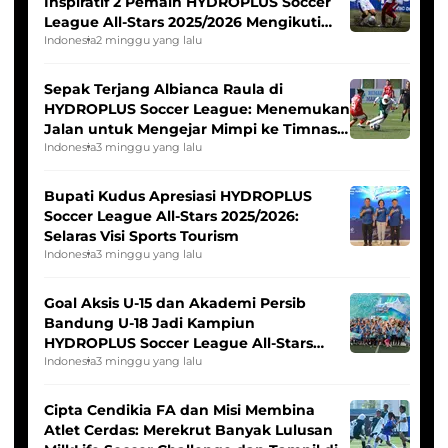
Inspiratif 2 Pemain HYDROPLUS Soccer
League All-Stars 2025/2026 Mengikuti
Seleksi Timnas Indonesia Putri
Indonesia
2 minggu yang lalu
Sepak Terjang Albianca Raula di
HYDROPLUS Soccer League: Menemukan
Jalan untuk Mengejar Mimpi ke Timnas
Indonesia Putri
Indonesia
3 minggu yang lalu
Bupati Kudus Apresiasi HYDROPLUS
Soccer League All-Stars 2025/2026:
Selaras Visi Sports Tourism
Indonesia
3 minggu yang lalu
Goal Aksis U-15 dan Akademi Persib
Bandung U-18 Jadi Kampiun
HYDROPLUS Soccer League All-Stars
2025/2026
Indonesia
3 minggu yang lalu
Cipta Cendikia FA dan Misi Membina
Atlet Cerdas: Merekrut Banyak Lulusan