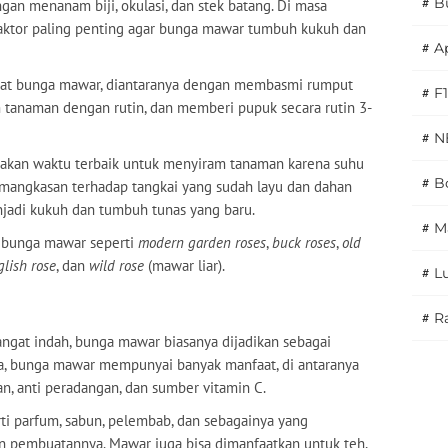
#
B
an menanam biji, okulasi, dan stek batang. Di masa
ktor paling penting agar bunga mawar tumbuh kukuh dan
#
A
wat bunga mawar, diantaranya dengan membasmi rumput
#
F1
am tanaman dengan rutin, dan memberi pupuk secara rutin 3-
#
N
upakan waktu terbaik untuk menyiram tanaman karena suhu
#
Bo
pemangkasan terhadap tangkai yang sudah layu dan dahan
njadi kukuh dan tumbuh tunas yang baru.
#
M
s bunga mawar seperti
modern garden roses
,
buck roses
,
old
glish rose
, dan
wild rose
(mawar liar).
#
L
#
Ra
ngat indah, bunga mawar biasanya dijadikan sebagai
nya, bunga mawar mempunyai banyak manfaat, di antaranya
esan, anti peradangan, dan sumber vitamin C.
rti parfum, sabun, pelembab, dan sebagainya yang
pembuatannya. Mawar juga bisa dimanfaatkan untuk teh,