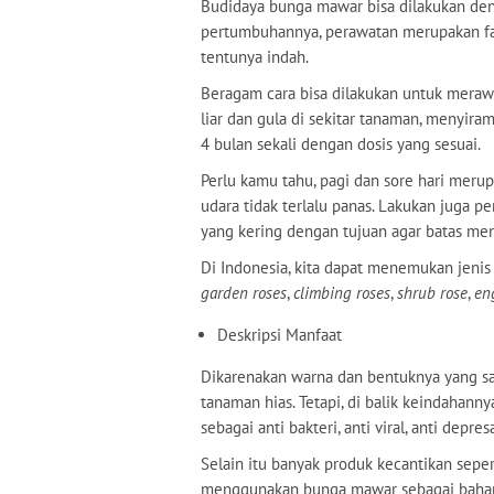
Budidaya bunga mawar bisa dilakukan deng
pertumbuhannya, perawatan merupakan fa
tentunya indah.
Beragam cara bisa dilakukan untuk mera
liar dan gula di sekitar tanaman, menyir
4 bulan sekali dengan dosis yang sesuai.
Perlu kamu tahu, pagi dan sore hari mer
udara tidak terlalu panas. Lakukan juga 
yang kering dengan tujuan agar batas me
Di Indonesia, kita dapat menemukan jeni
garden roses
,
climbing roses
,
shrub rose
,
en
Deskripsi Manfaat
Dikarenakan warna dan bentuknya yang sa
tanaman hias. Tetapi, di balik keindahan
sebagai anti bakteri, anti viral, anti depr
Selain itu banyak produk kecantikan sepe
menggunakan bunga mawar sebagai bahan 