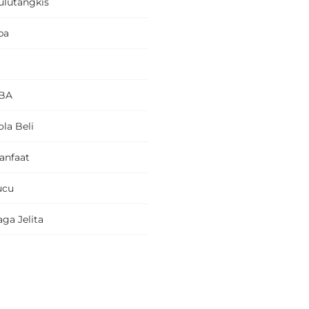
ulutangkis
pa
BA
la Beli
anfaat
ucu
ga Jelita