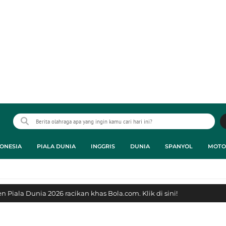
ONESIA
PIALA DUNIA
INGGRIS
DUNIA
SPANYOL
MOTO
 Piala Dunia 2026 racikan khas Bola.com. Klik di sini!