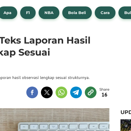
Apa
F1
NBA
Bola Beli
Cara
Bul
Teks Laporan Hasil
kap Sesuai
poran hasil observasi lengkap sesuai strukturnya.
16
UPD