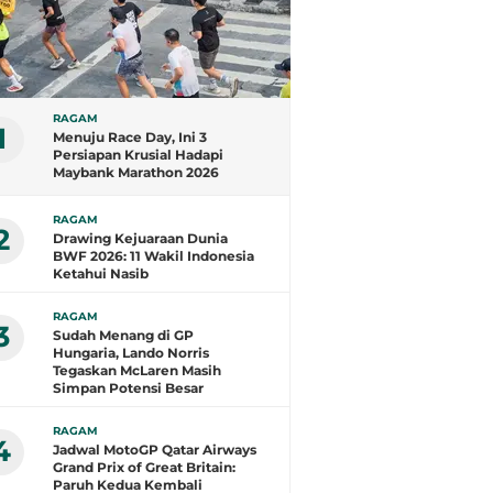
RAGAM
1
Menuju Race Day, Ini 3
Persiapan Krusial Hadapi
Maybank Marathon 2026
RAGAM
2
Drawing Kejuaraan Dunia
BWF 2026: 11 Wakil Indonesia
Ketahui Nasib
RAGAM
3
Sudah Menang di GP
Hungaria, Lando Norris
Tegaskan McLaren Masih
Simpan Potensi Besar
RAGAM
4
Jadwal MotoGP Qatar Airways
Grand Prix of Great Britain:
Paruh Kedua Kembali