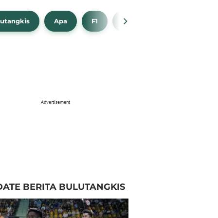
utangkis
Apa
F1
NBA
Bola Beli
Advertisement
ATE BERITA BULUTANGKIS