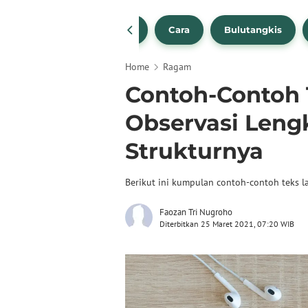
1
NBA
Bola Beli
Cara
Bulutangkis
Home
Ragam
Contoh-Contoh 
Observasi Leng
Strukturnya
Berikut ini kumpulan contoh-contoh teks la
Faozan Tri Nugroho
Diterbitkan 25 Maret 2021, 07:20 WIB