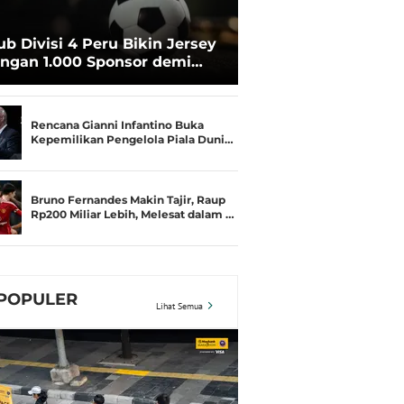
ub Divisi 4 Peru Bikin Jersey
ngan 1.000 Sponsor demi
rtahan Hidup
Rencana Gianni Infantino Buka
Kepemilikan Pengelola Piala Duni…
Bruno Fernandes Makin Tajir, Raup
Rp200 Miliar Lebih, Melesat dalam …
POPULER
Lihat Semua