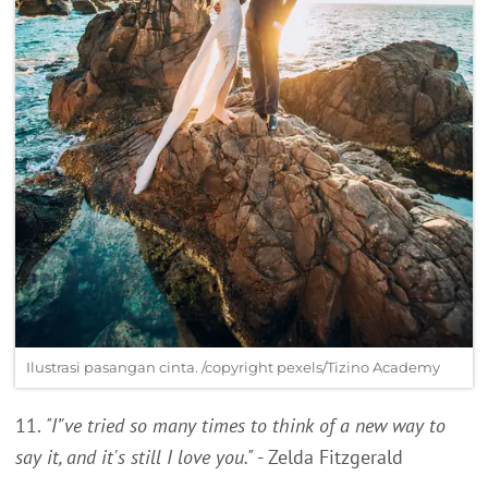
Ilustrasi pasangan cinta. /copyright pexels/Tizino Academy
11.
"I’'ve tried so many times to think of a new way to
say it, and it's still I love you."
- Zelda Fitzgerald