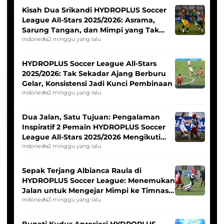
Kisah Dua Srikandi HYDROPLUS Soccer
League All-Stars 2025/2026: Asrama,
Sarung Tangan, dan Mimpi yang Tak
Pernah Padam
Indonesia
2 minggu yang lalu
HYDROPLUS Soccer League All-Stars
2025/2026: Tak Sekadar Ajang Berburu
Gelar, Konsistensi Jadi Kunci Pembinaan
Indonesia
2 minggu yang lalu
Dua Jalan, Satu Tujuan: Pengalaman
Inspiratif 2 Pemain HYDROPLUS Soccer
League All-Stars 2025/2026 Mengikuti
Seleksi Timnas Indonesia Putri
Indonesia
2 minggu yang lalu
Sepak Terjang Albianca Raula di
HYDROPLUS Soccer League: Menemukan
Jalan untuk Mengejar Mimpi ke Timnas
Indonesia Putri
Indonesia
3 minggu yang lalu
Bupati Kudus Apresiasi HYDROPLUS