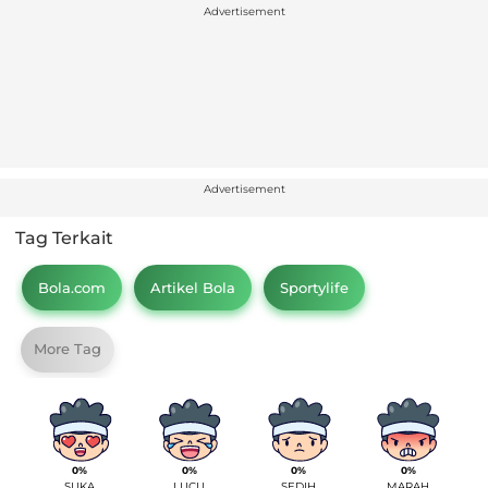
Advertisement
Advertisement
Tag Terkait
Bola.com
Artikel Bola
Sportylife
More Tag
0%
0%
0%
0%
SUKA
LUCU
SEDIH
MARAH