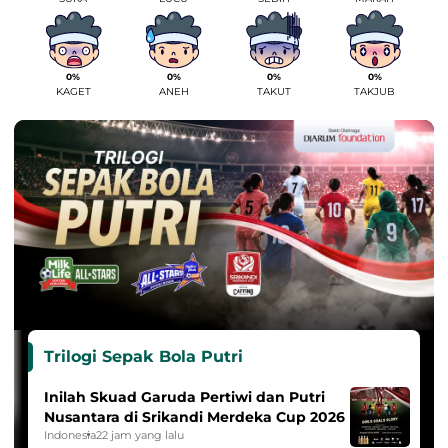
0%
0%
0%
0%
KAGET
ANEH
TAKUT
TAKJUB
Trilogi Sepak Bola Putri
Inilah Skuad Garuda Pertiwi dan Putri
Nusantara di Srikandi Merdeka Cup 2026
Indonesia
22 jam yang lalu