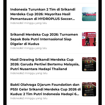
Indonesia Turunkan 2 Tim di Srikandi
Merdeka Cup 2026: Mayoritas Hasil
Pemantauan di HYDROPLUS Soccer
League
Indonesia
1 minggu yang lalu
Srikandi Merdeka Cup 2026: Turnamen
Sepak Bola Putri Internasional Siap
Digelar di Kudus
Indonesia
1 minggu yang lalu
Hasil Drawing Srikandi Merdeka Cup
2026: Garuda Pertiwi Bertemu Malaysia,
Putri Nusantara Hadapi Thailand
Indonesia
2 minggu yang lalu
Bakti Olahraga Djarum Foundation dan
PSSI Gelar Srikandi Merdeka Cup 2026 di
Kudus: 2 Tim Putri Indonesia Hadapi 6
Tim Asia
Indonesia
2 minggu yang lalu