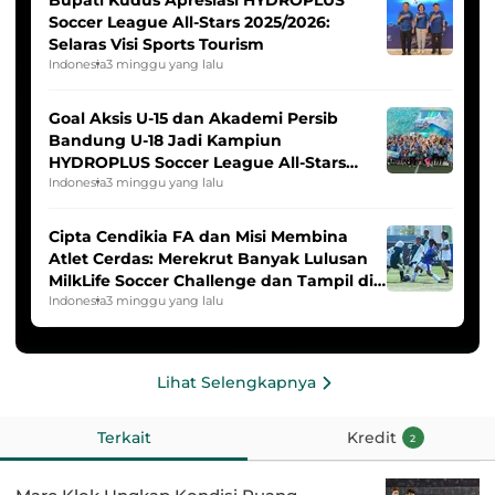
Soccer League All-Stars 2025/2026:
Selaras Visi Sports Tourism
Indonesia
3 minggu yang lalu
Goal Aksis U-15 dan Akademi Persib
Bandung U-18 Jadi Kampiun
HYDROPLUS Soccer League All-Stars
2025/2026
Indonesia
3 minggu yang lalu
Cipta Cendikia FA dan Misi Membina
Atlet Cerdas: Merekrut Banyak Lulusan
MilkLife Soccer Challenge dan Tampil di
HYDROPLUS Soccer League
Indonesia
3 minggu yang lalu
Lihat Selengkapnya
Terkait
Kredit
2