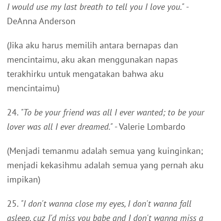
I would use my last breath to tell you I love you."
-
DeAnna Anderson
(Jika aku harus memilih antara bernapas dan
mencintaimu, aku akan menggunakan napas
terakhirku untuk mengatakan bahwa aku
mencintaimu)
24.
"To be your friend was all I ever wanted; to be your
lover was all I ever dreamed."
- Valerie Lombardo
(Menjadi temanmu adalah semua yang kuinginkan;
menjadi kekasihmu adalah semua yang pernah aku
impikan)
25.
"I don't wanna close my eyes, I don't wanna fall
asleep, cuz I'd miss you babe and I don't wanna miss a