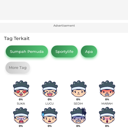
Advertisement
Tag Terkait
Sumpah Pemuda
Sportylife
Apa
More Tag
0%
0%
0%
0%
SUKA
LUCU
SEDIH
MARAH
0%
0%
0%
0%