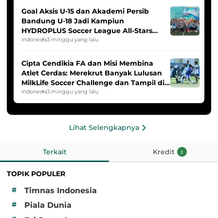
Goal Aksis U-15 dan Akademi Persib
Bandung U-18 Jadi Kampiun
HYDROPLUS Soccer League All-Stars
2025/2026
Indonesia
3 minggu yang lalu
Cipta Cendikia FA dan Misi Membina
Atlet Cerdas: Merekrut Banyak Lulusan
MilkLife Soccer Challenge dan Tampil di
HYDROPLUS Soccer League
Indonesia
3 minggu yang lalu
Lihat Selengkapnya
Terkait
Kredit
2
TOPIK POPULER
#
Timnas Indonesia
#
Piala Dunia