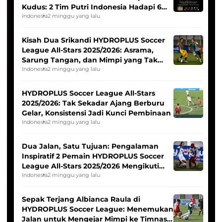
Kudus: 2 Tim Putri Indonesia Hadapi 6
Tim Asia
Indonesia
2 minggu yang lalu
Kisah Dua Srikandi HYDROPLUS Soccer
League All-Stars 2025/2026: Asrama,
Sarung Tangan, dan Mimpi yang Tak
Pernah Padam
Indonesia
2 minggu yang lalu
HYDROPLUS Soccer League All-Stars
2025/2026: Tak Sekadar Ajang Berburu
Gelar, Konsistensi Jadi Kunci Pembinaan
Indonesia
2 minggu yang lalu
Dua Jalan, Satu Tujuan: Pengalaman
Inspiratif 2 Pemain HYDROPLUS Soccer
League All-Stars 2025/2026 Mengikuti
Seleksi Timnas Indonesia Putri
Indonesia
2 minggu yang lalu
Sepak Terjang Albianca Raula di
HYDROPLUS Soccer League: Menemukan
Jalan untuk Mengejar Mimpi ke Timnas