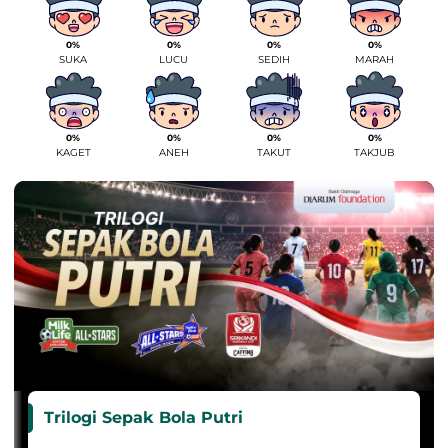
0%
0%
0%
0%
SUKA
LUCU
SEDIH
MARAH
0%
0%
0%
0%
KAGET
ANEH
TAKUT
TAKJUB
Trilogi Sepak Bola Putri