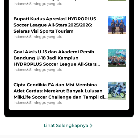
Indonesia Putri
Indonesia
3 minggu yang lalu
Bupati Kudus Apresiasi HYDROPLUS
Soccer League All-Stars 2025/2026:
Selaras Visi Sports Tourism
Indonesia
3 minggu yang lalu
Goal Aksis U-15 dan Akademi Persib
Bandung U-18 Jadi Kampiun
HYDROPLUS Soccer League All-Stars
2025/2026
Indonesia
3 minggu yang lalu
Cipta Cendikia FA dan Misi Membina
Atlet Cerdas: Merekrut Banyak Lulusan
MilkLife Soccer Challenge dan Tampil di
HYDROPLUS Soccer League
Indonesia
3 minggu yang lalu
Lihat Selengkapnya