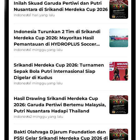
Inilah Skuad Garuda Pertiwi dan Putri
Nusantara di Srikandi Merdeka Cup 2026
Indonesia
1 hari yang lalu
Indonesia Turunkan 2 Tim di Srikandi
Merdeka Cup 2026: Mayoritas Hasil
Pemantauan di HYDROPLUS Soccer
League
Indonesia
1 minggu yang lalu
Srikandi Merdeka Cup 2026: Turnamen
Sepak Bola Putri Internasional Siap
Digelar di Kudus
Indonesia
1 minggu yang lalu
Hasil Drawing Srikandi Merdeka Cup
2026: Garuda Pertiwi Bertemu Malaysia,
Putri Nusantara Hadapi Thailand
Indonesia
2 minggu yang lalu
Bakti Olahraga Djarum Foundation dan
PSSI Gelar Srikandi Merdeka Cup 2026 di