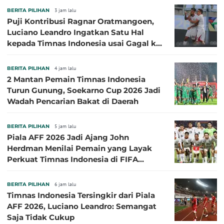
BERITA PILIHAN
3 jam lalu
Puji Kontribusi Ragnar Oratmangoen,
Luciano Leandro Ingatkan Satu Hal
kepada Timnas Indonesia usai Gagal ke
Semifinal Piala AFF 2026
BERITA PILIHAN
4 jam lalu
2 Mantan Pemain Timnas Indonesia
Turun Gunung, Soekarno Cup 2026 Jadi
Wadah Pencarian Bakat di Daerah
BERITA PILIHAN
5 jam lalu
Piala AFF 2026 Jadi Ajang John
Herdman Menilai Pemain yang Layak
Perkuat Timnas Indonesia di FIFA
ASEAN Cup 2026
BERITA PILIHAN
6 jam lalu
Timnas Indonesia Tersingkir dari Piala
AFF 2026, Luciano Leandro: Semangat
Saja Tidak Cukup