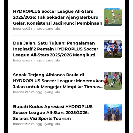
HYDROPLUS Soccer League All-Stars
2025/2026: Tak Sekadar Ajang Berburu
Gelar, Konsistensi Jadi Kunci Pembinaan
Indonesia
3 minggu yang lalu
Dua Jalan, Satu Tujuan: Pengalaman
Inspiratif 2 Pemain HYDROPLUS Soccer
League All-Stars 2025/2026 Mengikuti
Seleksi Timnas Indonesia Putri
Indonesia
3 minggu yang lalu
Sepak Terjang Albianca Raula di
HYDROPLUS Soccer League: Menemukan
Jalan untuk Mengejar Mimpi ke Timnas
Indonesia Putri
Indonesia
3 minggu yang lalu
Bupati Kudus Apresiasi HYDROPLUS
Soccer League All-Stars 2025/2026:
Selaras Visi Sports Tourism
Indonesia
3 minggu yang lalu