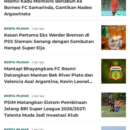
Resmi! Kadu Monteiro Berlabuh ke
Borneo FC Samarinda, Gantikan Nadeo
Argawinata
BERITA PILIHAN
1 hari lalu
Kesan Pertama Eks Werder Bremen di
PSS Sleman: Senang dengan Sambutan
Hangat Super Elja
BERITA PILIHAN
1 hari lalu
Mantap! Bhayangkara FC Resmi
Datangkan Mantan Bek River Plate dan
Valencia Asal Argentina, Kevin Leonel
Sibille
BERITA PILIHAN
1 hari lalu
PSIM Matangkan Sistem Pembinaan
Jelang BRI Super League 2026/2027:
Talenta Muda Jadi Investasi Klub
BERITA PILIHAN
1 hari lalu