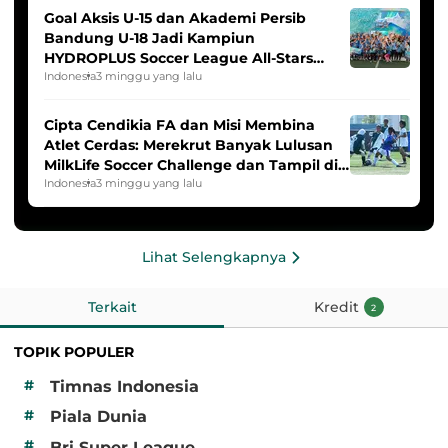
Goal Aksis U-15 dan Akademi Persib
Bandung U-18 Jadi Kampiun
HYDROPLUS Soccer League All-Stars
2025/2026
Indonesia
3 minggu yang lalu
Cipta Cendikia FA dan Misi Membina
Atlet Cerdas: Merekrut Banyak Lulusan
MilkLife Soccer Challenge dan Tampil di
HYDROPLUS Soccer League
Indonesia
3 minggu yang lalu
Lihat Selengkapnya
Terkait
Kredit
2
TOPIK POPULER
#
Timnas Indonesia
#
Piala Dunia
#
Bri Super League