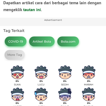
Dapatkan artikel cara dari berbagai tema lain dengan
mengeklik
tautan ini
.
Advertisement
Tag Terkait
COVID-19
Artikel Bola
Bola.com
More Tag
0%
0%
0%
0%
SUKA
LUCU
SEDIH
MARAH
0%
0%
0%
0%