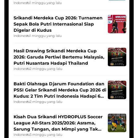
League
Indonesia
1 minggu yang lalu
Srikandi Merdeka Cup 2026: Turnamen
Sepak Bola Putri Internasional Siap
Digelar di Kudus
Indonesia
1 minggu yang lalu
Hasil Drawing Srikandi Merdeka Cup
2026: Garuda Pertiwi Bertemu Malaysia,
Putri Nusantara Hadapi Thailand
Indonesia
2 minggu yang lalu
Bakti Olahraga Djarum Foundation dan
PSSI Gelar Srikandi Merdeka Cup 2026 di
Kudus: 2 Tim Putri Indonesia Hadapi 6
Tim Asia
Indonesia
2 minggu yang lalu
Kisah Dua Srikandi HYDROPLUS Soccer
League All-Stars 2025/2026: Asrama,
Sarung Tangan, dan Mimpi yang Tak
Pernah Padam
Indonesia
3 minggu yang lalu