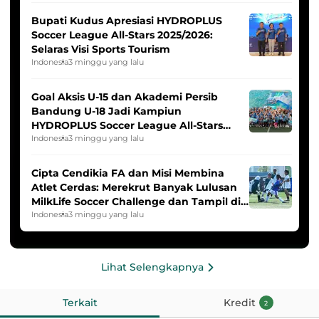
Bupati Kudus Apresiasi HYDROPLUS
Soccer League All-Stars 2025/2026:
Selaras Visi Sports Tourism
Indonesia
3 minggu yang lalu
Goal Aksis U-15 dan Akademi Persib
Bandung U-18 Jadi Kampiun
HYDROPLUS Soccer League All-Stars
2025/2026
Indonesia
3 minggu yang lalu
Cipta Cendikia FA dan Misi Membina
Atlet Cerdas: Merekrut Banyak Lulusan
MilkLife Soccer Challenge dan Tampil di
HYDROPLUS Soccer League
Indonesia
3 minggu yang lalu
Lihat Selengkapnya
Terkait
Kredit
2