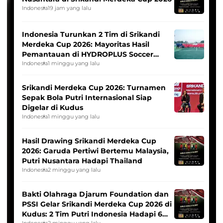
Indonesia
19 jam yang lalu
Indonesia Turunkan 2 Tim di Srikandi
Merdeka Cup 2026: Mayoritas Hasil
Pemantauan di HYDROPLUS Soccer
League
Indonesia
1 minggu yang lalu
Srikandi Merdeka Cup 2026: Turnamen
Sepak Bola Putri Internasional Siap
Digelar di Kudus
Indonesia
1 minggu yang lalu
Hasil Drawing Srikandi Merdeka Cup
2026: Garuda Pertiwi Bertemu Malaysia,
Putri Nusantara Hadapi Thailand
Indonesia
2 minggu yang lalu
Bakti Olahraga Djarum Foundation dan
PSSI Gelar Srikandi Merdeka Cup 2026 di
Kudus: 2 Tim Putri Indonesia Hadapi 6
Indonesia
2 minggu yang lalu