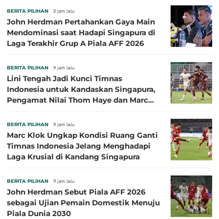
BERITA PILIHAN
8 jam lalu
John Herdman Pertahankan Gaya Main
Mendominasi saat Hadapi Singapura di
Laga Terakhir Grup A Piala AFF 2026
BERITA PILIHAN
9 jam lalu
Lini Tengah Jadi Kunci Timnas
Indonesia untuk Kandaskan Singapura,
Pengamat Nilai Thom Haye dan Marc
Klok Sebaiknya Tidak Tampil Bareng
BERITA PILIHAN
9 jam lalu
Marc Klok Ungkap Kondisi Ruang Ganti
Timnas Indonesia Jelang Menghadapi
Laga Krusial di Kandang Singapura
BERITA PILIHAN
9 jam lalu
John Herdman Sebut Piala AFF 2026
sebagai Ujian Pemain Domestik Menuju
Piala Dunia 2030