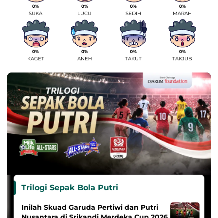
0%
0%
0%
0%
SUKA
LUCU
SEDIH
MARAH
0%
0%
0%
0%
KAGET
ANEH
TAKUT
TAKJUB
Trilogi Sepak Bola Putri
Inilah Skuad Garuda Pertiwi dan Putri
Nusantara di Srikandi Merdeka Cup 2026