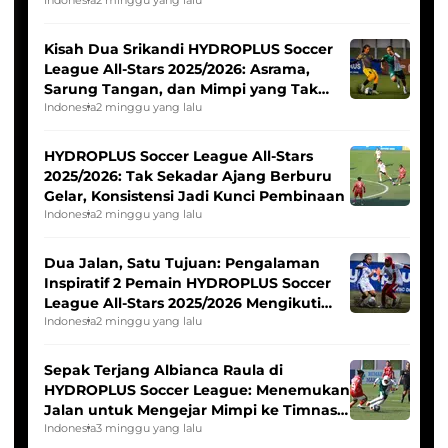
Tim Asia
Kisah Dua Srikandi HYDROPLUS Soccer
League All-Stars 2025/2026: Asrama,
Sarung Tangan, dan Mimpi yang Tak
Pernah Padam
Indonesia
2 minggu yang lalu
HYDROPLUS Soccer League All-Stars
2025/2026: Tak Sekadar Ajang Berburu
Gelar, Konsistensi Jadi Kunci Pembinaan
Indonesia
2 minggu yang lalu
Dua Jalan, Satu Tujuan: Pengalaman
Inspiratif 2 Pemain HYDROPLUS Soccer
League All-Stars 2025/2026 Mengikuti
Seleksi Timnas Indonesia Putri
Indonesia
2 minggu yang lalu
Sepak Terjang Albianca Raula di
HYDROPLUS Soccer League: Menemukan
Jalan untuk Mengejar Mimpi ke Timnas
Indonesia Putri
Indonesia
3 minggu yang lalu