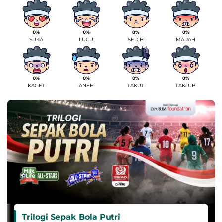
0%
0%
0%
0%
SUKA
LUCU
SEDIH
MARAH
0%
0%
0%
0%
KAGET
ANEH
TAKUT
TAKJUB
Trilogi Sepak Bola Putri