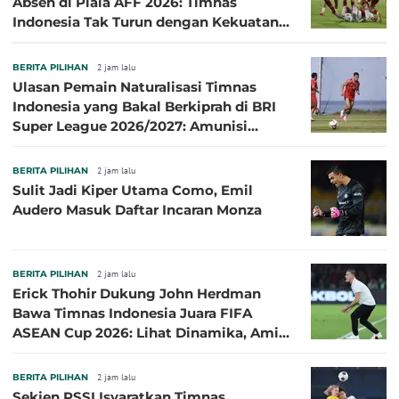
Absen di Piala AFF 2026: Timnas
Indonesia Tak Turun dengan Kekuatan
Terbaik
BERITA PILIHAN
2 jam lalu
Ulasan Pemain Naturalisasi Timnas
Indonesia yang Bakal Berkiprah di BRI
Super League 2026/2027: Amunisi
Persib Makin Megah!
BERITA PILIHAN
2 jam lalu
Sulit Jadi Kiper Utama Como, Emil
Audero Masuk Daftar Incaran Monza
BERITA PILIHAN
2 jam lalu
Erick Thohir Dukung John Herdman
Bawa Timnas Indonesia Juara FIFA
ASEAN Cup 2026: Lihat Dinamika, Amit-
Amit Nanti Ada Pemain Cedera
BERITA PILIHAN
2 jam lalu
Sekjen PSSI Isyaratkan Timnas