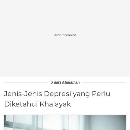
Advertisement
3 dari 4 halaman
Jenis-Jenis Depresi yang Perlu
Diketahui Khalayak