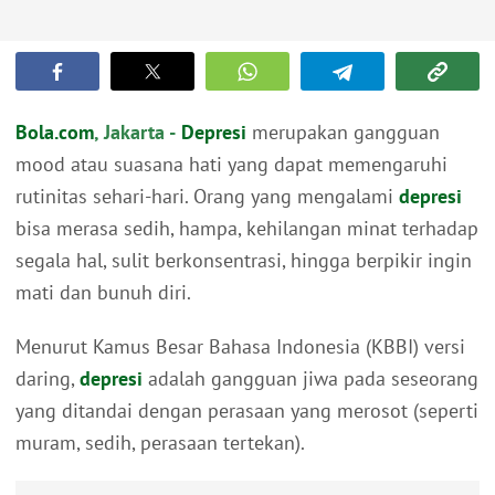
Bola.com
, Jakarta -
Depresi
merupakan gangguan
mood atau suasana hati yang dapat memengaruhi
rutinitas sehari-hari. Orang yang mengalami
depresi
bisa merasa sedih, hampa, kehilangan minat terhadap
segala hal, sulit berkonsentrasi, hingga berpikir ingin
mati dan bunuh diri.
Menurut Kamus Besar Bahasa Indonesia (KBBI) versi
daring,
depresi
adalah gangguan jiwa pada seseorang
yang ditandai dengan perasaan yang merosot (seperti
muram, sedih, perasaan tertekan).