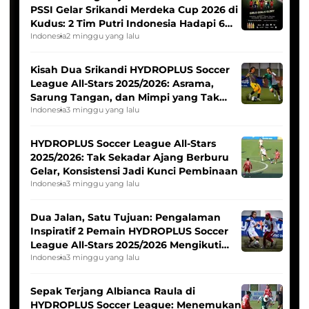
PSSI Gelar Srikandi Merdeka Cup 2026 di
Kudus: 2 Tim Putri Indonesia Hadapi 6
Tim Asia
Indonesia
2 minggu yang lalu
Kisah Dua Srikandi HYDROPLUS Soccer
League All-Stars 2025/2026: Asrama,
Sarung Tangan, dan Mimpi yang Tak
Pernah Padam
Indonesia
3 minggu yang lalu
HYDROPLUS Soccer League All-Stars
2025/2026: Tak Sekadar Ajang Berburu
Gelar, Konsistensi Jadi Kunci Pembinaan
Indonesia
3 minggu yang lalu
Dua Jalan, Satu Tujuan: Pengalaman
Inspiratif 2 Pemain HYDROPLUS Soccer
League All-Stars 2025/2026 Mengikuti
Seleksi Timnas Indonesia Putri
Indonesia
3 minggu yang lalu
Sepak Terjang Albianca Raula di
HYDROPLUS Soccer League: Menemukan