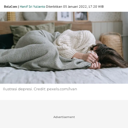
BolaCom |
Hanif Sri Yulianto
Diterbitkan 05 Januari 2022, 17:20 WIB
Ilustrasi depresi. Credit: pexels.com/Ivan
Advertisement