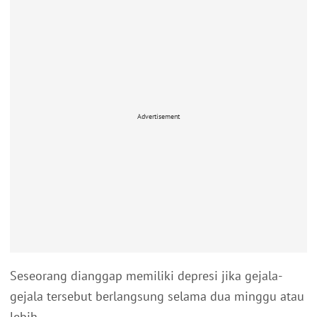
Advertisement
Seseorang dianggap memiliki depresi jika gejala-
gejala tersebut berlangsung selama dua minggu atau
lebih.