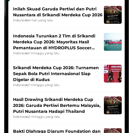
Inilah Skuad Garuda Pertiwi dan Putri
Nusantara di Srikandi Merdeka Cup 2026
Indonesia
4 hari yang lalu
Indonesia Turunkan 2 Tim di Srikandi
Merdeka Cup 2026: Mayoritas Hasil
Pemantauan di HYDROPLUS Soccer
League
Indonesia
1 minggu yang lalu
Srikandi Merdeka Cup 2026: Turnamen
Sepak Bola Putri Internasional Siap
Digelar di Kudus
Indonesia
1 minggu yang lalu
Hasil Drawing Srikandi Merdeka Cup
2026: Garuda Pertiwi Bertemu Malaysia,
Putri Nusantara Hadapi Thailand
Indonesia
2 minggu yang lalu
Bakti Olahraga Djarum Foundation dan