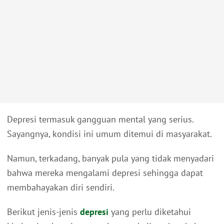
Depresi termasuk gangguan mental yang serius.
Sayangnya, kondisi ini umum ditemui di masyarakat.
Namun, terkadang, banyak pula yang tidak menyadari
bahwa mereka mengalami depresi sehingga dapat
membahayakan diri sendiri.
Berikut jenis-jenis
depresi
yang perlu diketahui