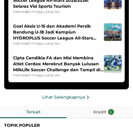
Soccer League All-Stars 2025/2026:
Selaras Visi Sports Tourism
Indonesia
3 minggu yang lalu
Goal Aksis U-15 dan Akademi Persib
Bandung U-18 Jadi Kampiun
HYDROPLUS Soccer League All-Stars
2025/2026
Indonesia
3 minggu yang lalu
Cipta Cendikia FA dan Misi Membina
Atlet Cerdas: Merekrut Banyak Lulusan
MilkLife Soccer Challenge dan Tampil di
HYDROPLUS Soccer League
Indonesia
3 minggu yang lalu
Lihat Selengkapnya
Terkait
Kredit
2
TOPIK POPULER