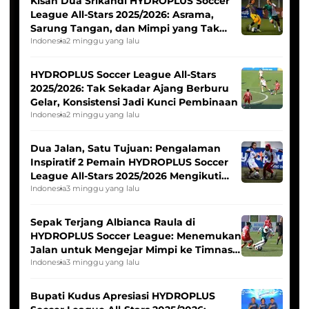
Kisah Dua Srikandi HYDROPLUS Soccer
League All-Stars 2025/2026: Asrama,
Sarung Tangan, dan Mimpi yang Tak
Pernah Padam
Indonesia
2 minggu yang lalu
HYDROPLUS Soccer League All-Stars
2025/2026: Tak Sekadar Ajang Berburu
Gelar, Konsistensi Jadi Kunci Pembinaan
Indonesia
2 minggu yang lalu
Dua Jalan, Satu Tujuan: Pengalaman
Inspiratif 2 Pemain HYDROPLUS Soccer
League All-Stars 2025/2026 Mengikuti
Seleksi Timnas Indonesia Putri
Indonesia
3 minggu yang lalu
Sepak Terjang Albianca Raula di
HYDROPLUS Soccer League: Menemukan
Jalan untuk Mengejar Mimpi ke Timnas
Indonesia Putri
Indonesia
3 minggu yang lalu
Bupati Kudus Apresiasi HYDROPLUS