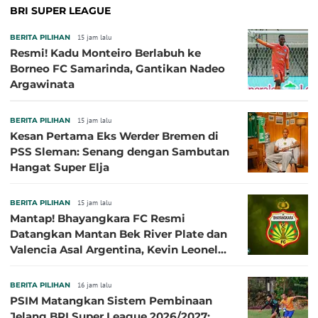
BRI SUPER LEAGUE
BERITA PILIHAN
15 jam lalu
Resmi! Kadu Monteiro Berlabuh ke
Borneo FC Samarinda, Gantikan Nadeo
Argawinata
BERITA PILIHAN
15 jam lalu
Kesan Pertama Eks Werder Bremen di
PSS Sleman: Senang dengan Sambutan
Hangat Super Elja
BERITA PILIHAN
15 jam lalu
Mantap! Bhayangkara FC Resmi
Datangkan Mantan Bek River Plate dan
Valencia Asal Argentina, Kevin Leonel
Sibille
BERITA PILIHAN
16 jam lalu
PSIM Matangkan Sistem Pembinaan
Jelang BRI Super League 2026/2027: