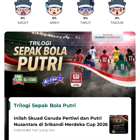
0%
0%
0%
0%
KAGET
ANEH
TAKUT
TAKJUB
Trilogi Sepak Bola Putri
Inilah Skuad Garuda Pertiwi dan Putri
Nusantara di Srikandi Merdeka Cup 2026
Indonesia
1 hari yang lalu