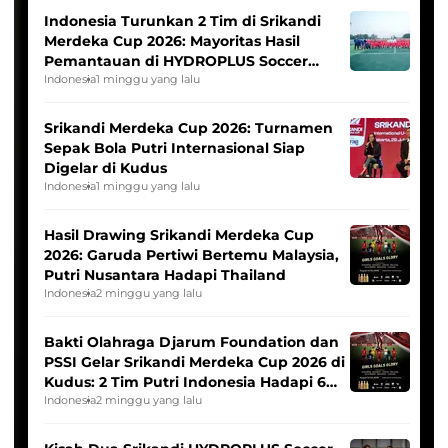
Indonesia Turunkan 2 Tim di Srikandi
Merdeka Cup 2026: Mayoritas Hasil
Pemantauan di HYDROPLUS Soccer
League
Indonesia
1 minggu yang lalu
Srikandi Merdeka Cup 2026: Turnamen
Sepak Bola Putri Internasional Siap
Digelar di Kudus
Indonesia
1 minggu yang lalu
Hasil Drawing Srikandi Merdeka Cup
2026: Garuda Pertiwi Bertemu Malaysia,
Putri Nusantara Hadapi Thailand
Indonesia
2 minggu yang lalu
Bakti Olahraga Djarum Foundation dan
PSSI Gelar Srikandi Merdeka Cup 2026 di
Kudus: 2 Tim Putri Indonesia Hadapi 6
Tim Asia
Indonesia
2 minggu yang lalu