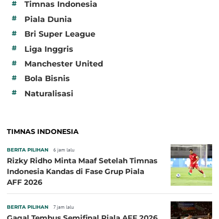
#
Timnas Indonesia
#
Piala Dunia
#
Bri Super League
#
Liga Inggris
#
Manchester United
#
Bola Bisnis
#
Naturalisasi
TIMNAS INDONESIA
BERITA PILIHAN
6 jam lalu
Rizky Ridho Minta Maaf Setelah Timnas
Indonesia Kandas di Fase Grup Piala
AFF 2026
BERITA PILIHAN
7 jam lalu
Gagal Tembus Semifinal Piala AFF 2026,