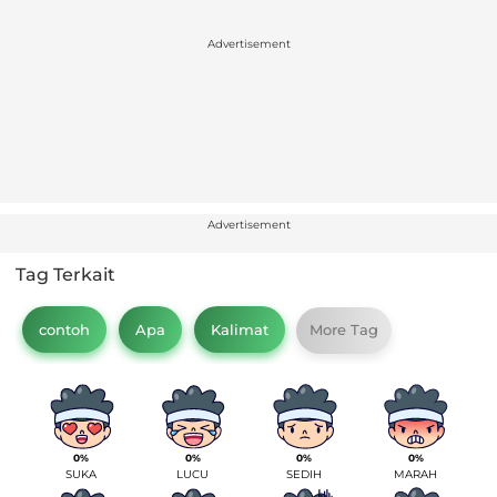
Advertisement
Advertisement
Tag Terkait
contoh
Apa
Kalimat
More Tag
0%
0%
0%
0%
SUKA
LUCU
SEDIH
MARAH