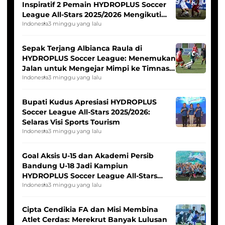
Inspiratif 2 Pemain HYDROPLUS Soccer
League All-Stars 2025/2026 Mengikuti
Seleksi Timnas Indonesia Putri
Indonesia
3 minggu yang lalu
Sepak Terjang Albianca Raula di
HYDROPLUS Soccer League: Menemukan
Jalan untuk Mengejar Mimpi ke Timnas
Indonesia Putri
Indonesia
3 minggu yang lalu
Bupati Kudus Apresiasi HYDROPLUS
Soccer League All-Stars 2025/2026:
Selaras Visi Sports Tourism
Indonesia
3 minggu yang lalu
Goal Aksis U-15 dan Akademi Persib
Bandung U-18 Jadi Kampiun
HYDROPLUS Soccer League All-Stars
2025/2026
Indonesia
3 minggu yang lalu
Cipta Cendikia FA dan Misi Membina
Atlet Cerdas: Merekrut Banyak Lulusan