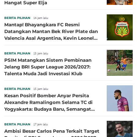
Hangat Super Elja
BERITA PILIHAN
14 jam lalu
Mantap! Bhayangkara FC Resmi
Datangkan Mantan Bek River Plate dan
Valencia Asal Argentina, Kevin Leonel
Sibille
BERITA PILIHAN
15 jam lalu
PSIM Matangkan Sistem Pembinaan
Jelang BRI Super League 2026/2027:
Talenta Muda Jadi Investasi Klub
BERITA PILIHAN
15 jam lalu
Kesan Positif Bomber Anyar Persita
Alexandre Ramalingom Selama TC di
Yogyakarta: Budaya Baru, Semangat
Baru!
BERITA PILIHAN
17 jam lalu
Ambisi Besar Carlos Pena Terkait Target