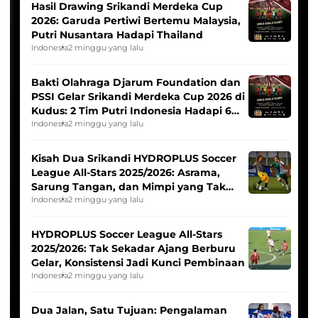
Hasil Drawing Srikandi Merdeka Cup
2026: Garuda Pertiwi Bertemu Malaysia,
Putri Nusantara Hadapi Thailand
Indonesia
2 minggu yang lalu
Bakti Olahraga Djarum Foundation dan
PSSI Gelar Srikandi Merdeka Cup 2026 di
Kudus: 2 Tim Putri Indonesia Hadapi 6
Tim Asia
Indonesia
2 minggu yang lalu
Kisah Dua Srikandi HYDROPLUS Soccer
League All-Stars 2025/2026: Asrama,
Sarung Tangan, dan Mimpi yang Tak
Pernah Padam
Indonesia
2 minggu yang lalu
HYDROPLUS Soccer League All-Stars
2025/2026: Tak Sekadar Ajang Berburu
Gelar, Konsistensi Jadi Kunci Pembinaan
Indonesia
2 minggu yang lalu
Dua Jalan, Satu Tujuan: Pengalaman