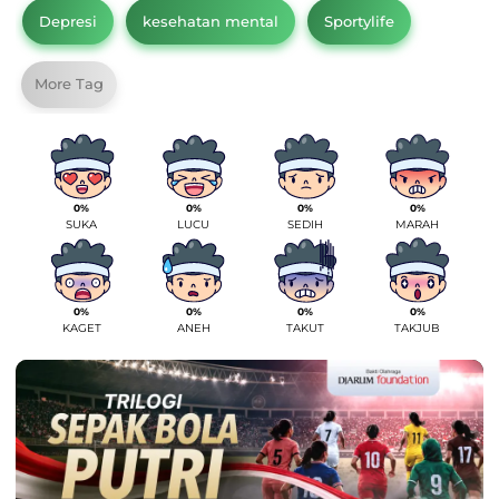
Depresi
kesehatan mental
Sportylife
More Tag
0%
0%
0%
0%
SUKA
LUCU
SEDIH
MARAH
0%
0%
0%
0%
KAGET
ANEH
TAKUT
TAKJUB