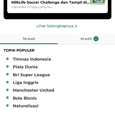
MilkLife Soccer Challenge dan Tampil di
HYDROPLUS Soccer League
Indonesia
3 minggu yang lalu
Lihat Selengkapnya
Terkait
Kredit
2
TOPIK POPULER
#
Timnas Indonesia
#
Piala Dunia
#
Bri Super League
#
Liga Inggris
#
Manchester United
#
Bola Bisnis
#
Naturalisasi