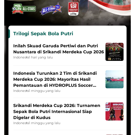
Trilogi Sepak Bola Putri
Inilah Skuad Garuda Pertiwi dan Putri
Nusantara di Srikandi Merdeka Cup 2026
Indonesia
1 hari yang lalu
Indonesia Turunkan 2 Tim di Srikandi
Merdeka Cup 2026: Mayoritas Hasil
Pemantauan di HYDROPLUS Soccer
League
Indonesia
1 minggu yang lalu
Srikandi Merdeka Cup 2026: Turnamen
Sepak Bola Putri Internasional Siap
Digelar di Kudus
Indonesia
1 minggu yang lalu