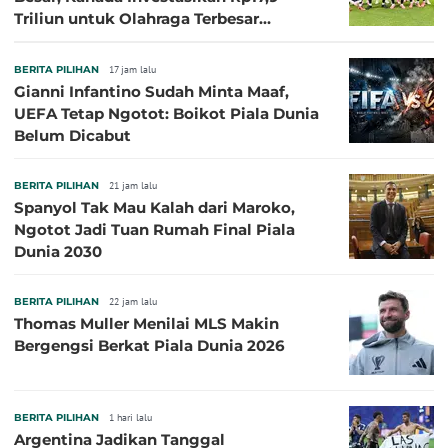
Triliun untuk Olahraga Terbesar
Sepanjang Sejarah
BERITA PILIHAN
17 jam lalu
Gianni Infantino Sudah Minta Maaf,
UEFA Tetap Ngotot: Boikot Piala Dunia
Belum Dicabut
BERITA PILIHAN
21 jam lalu
Spanyol Tak Mau Kalah dari Maroko,
Ngotot Jadi Tuan Rumah Final Piala
Dunia 2030
BERITA PILIHAN
22 jam lalu
Thomas Muller Menilai MLS Makin
Bergengsi Berkat Piala Dunia 2026
BERITA PILIHAN
1 hari lalu
Argentina Jadikan Tanggal