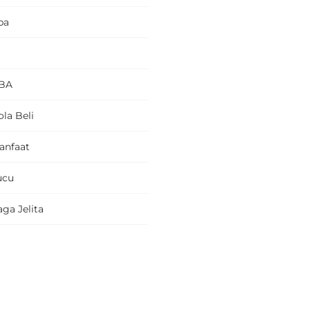
pa
BA
la Beli
anfaat
ucu
ga Jelita