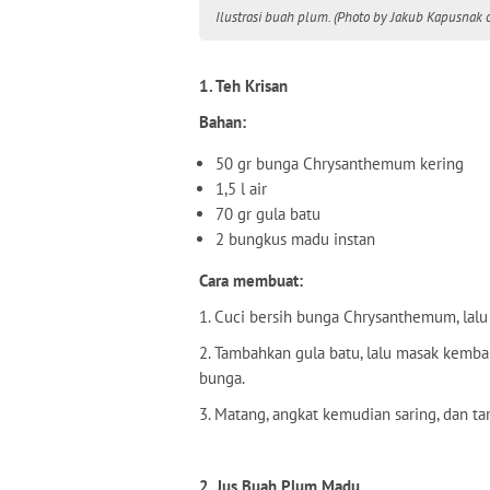
Ilustrasi buah plum. (Photo by Jakub Kapusnak 
1. Teh Krisan
Bahan:
50 gr bunga Chrysanthemum kering
1,5 l air
70 gr gula batu
2 bungkus madu instan
Cara membuat:
1. Cuci bersih bunga Chrysanthemum, lal
2. Tambahkan gula batu, lalu masak kemba
bunga.
3. Matang, angkat kemudian saring, dan t
2. Jus Buah Plum Madu