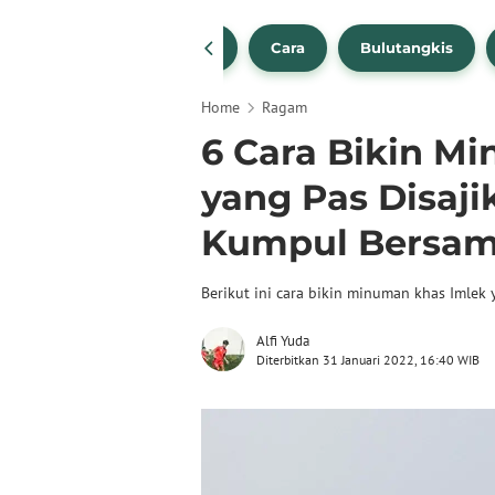
1
NBA
Bola Beli
Cara
Bulutangkis
Home
Ragam
6 Cara Bikin M
yang Pas Disaji
Kumpul Bersa
Berikut ini cara bikin minuman khas Imlek 
Alfi Yuda
Diterbitkan 31 Januari 2022, 16:40 WIB