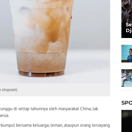
Se
Dj
Ma
Ta
on Unsplash)
SPO
tunggu di setiap tahunnya oleh masyarakat China, tak
esia.
rkumpul bersama keluarga, teman, ataupun orang tersayang