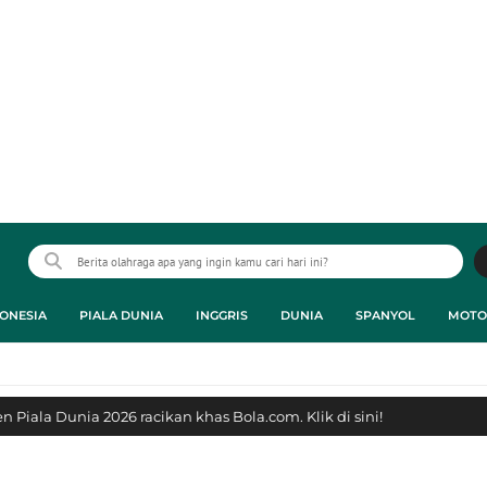
ONESIA
PIALA DUNIA
INGGRIS
DUNIA
SPANYOL
MOTO
 Piala Dunia 2026 racikan khas Bola.com. Klik di sini!