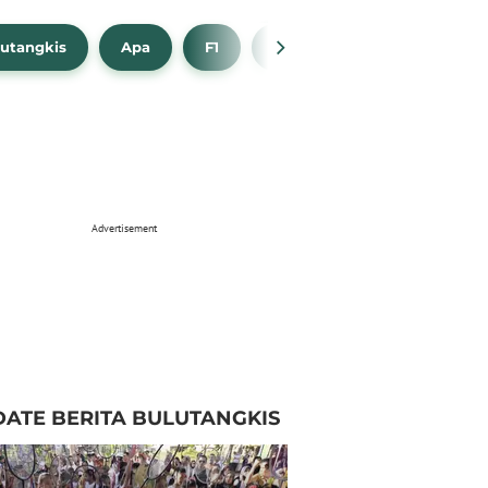
utangkis
Apa
F1
NBA
Bola Beli
Advertisement
ATE BERITA BULUTANGKIS