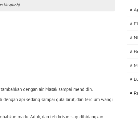
on Unsplash)
#
A
#
F1
#
N
#
Bo
#
M
#
L
u tambahkan dengan air. Masak sampai mendidih.
#
Ra
li dengan api sedang sampai gula larut, dan tercium wangi
ambahkan madu. Aduk, dan teh krisan siap dihidangkan.