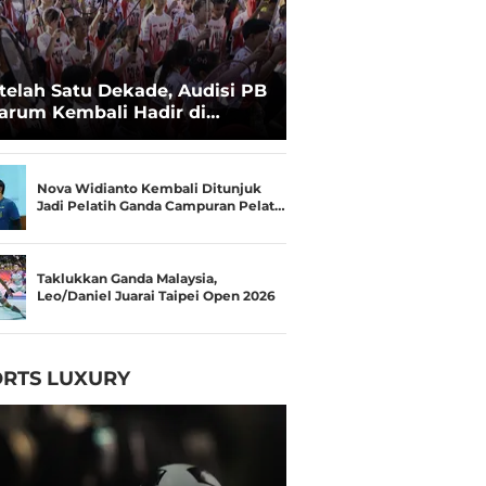
telah Satu Dekade, Audisi PB
arum Kembali Hadir di
kassar untuk Pencarian
lenta Super
Nova Widianto Kembali Ditunjuk
Jadi Pelatih Ganda Campuran Pelat…
Taklukkan Ganda Malaysia,
Leo/Daniel Juarai Taipei Open 2026
RTS LUXURY