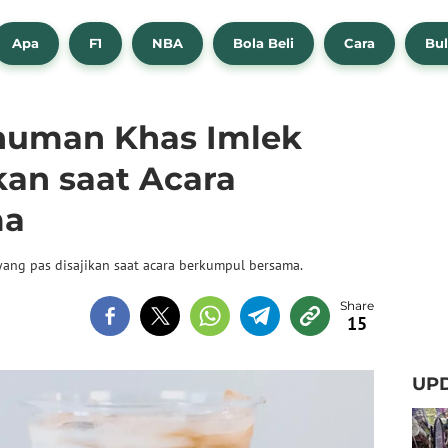
Apa
F1
NBA
Bola Beli
Cara
Bul
inuman Khas Imlek
kan saat Acara
ma
yang pas disajikan saat acara berkumpul bersama.
15
UPD