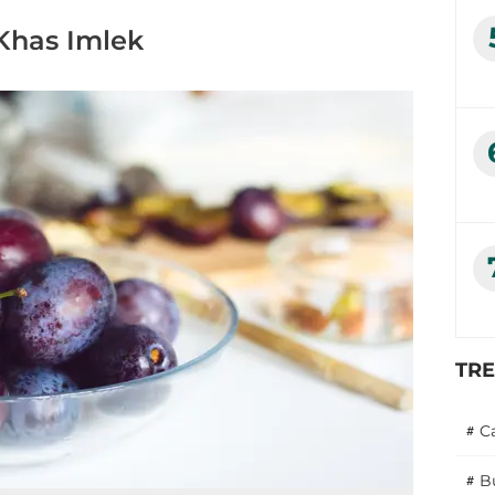
Khas Imlek
TR
#
C
#
B