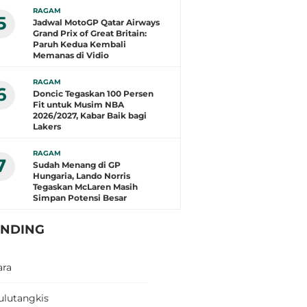
RAGAM
5
Jadwal MotoGP Qatar Airways
Grand Prix of Great Britain:
Paruh Kedua Kembali
Memanas di Vidio
RAGAM
6
Doncic Tegaskan 100 Persen
Fit untuk Musim NBA
2026/2027, Kabar Baik bagi
Lakers
RAGAM
7
Sudah Menang di GP
Hungaria, Lando Norris
Tegaskan McLaren Masih
Simpan Potensi Besar
ENDING
ara
ulutangkis