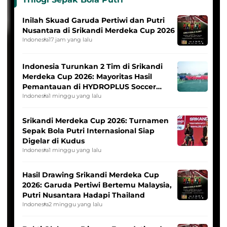
Inilah Skuad Garuda Pertiwi dan Putri
Nusantara di Srikandi Merdeka Cup 2026
Indonesia
17 jam yang lalu
Indonesia Turunkan 2 Tim di Srikandi
Merdeka Cup 2026: Mayoritas Hasil
Pemantauan di HYDROPLUS Soccer
League
Indonesia
1 minggu yang lalu
Srikandi Merdeka Cup 2026: Turnamen
Sepak Bola Putri Internasional Siap
Digelar di Kudus
Indonesia
1 minggu yang lalu
Hasil Drawing Srikandi Merdeka Cup
2026: Garuda Pertiwi Bertemu Malaysia,
Putri Nusantara Hadapi Thailand
Indonesia
2 minggu yang lalu