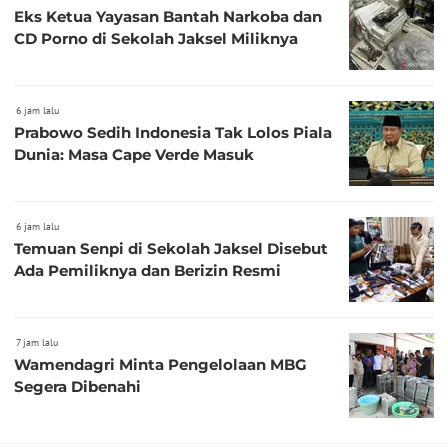
Eks Ketua Yayasan Bantah Narkoba dan
CD Porno di Sekolah Jaksel Miliknya
6 jam lalu
Prabowo Sedih Indonesia Tak Lolos Piala
Dunia: Masa Cape Verde Masuk
6 jam lalu
Temuan Senpi di Sekolah Jaksel Disebut
Ada Pemiliknya dan Berizin Resmi
7 jam lalu
Wamendagri Minta Pengelolaan MBG
Segera Dibenahi