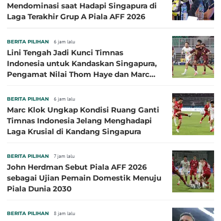
Mendominasi saat Hadapi Singapura di
Laga Terakhir Grup A Piala AFF 2026
BERITA PILIHAN
6 jam lalu
Lini Tengah Jadi Kunci Timnas
Indonesia untuk Kandaskan Singapura,
Pengamat Nilai Thom Haye dan Marc
Klok Sebaiknya Tidak Tampil Bareng
BERITA PILIHAN
6 jam lalu
Marc Klok Ungkap Kondisi Ruang Ganti
Timnas Indonesia Jelang Menghadapi
Laga Krusial di Kandang Singapura
BERITA PILIHAN
7 jam lalu
John Herdman Sebut Piala AFF 2026
sebagai Ujian Pemain Domestik Menuju
Piala Dunia 2030
BERITA PILIHAN
8 jam lalu