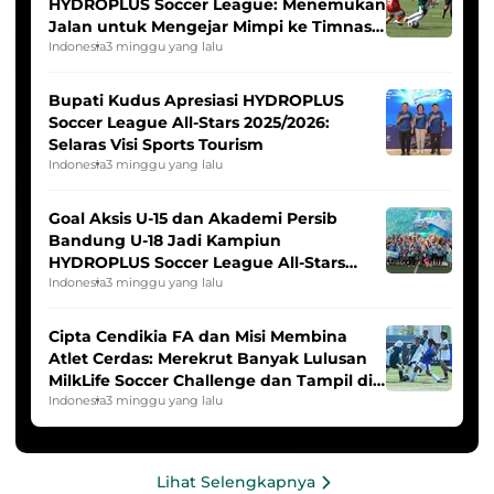
HYDROPLUS Soccer League: Menemukan
Jalan untuk Mengejar Mimpi ke Timnas
Indonesia Putri
Indonesia
3 minggu yang lalu
Bupati Kudus Apresiasi HYDROPLUS
Soccer League All-Stars 2025/2026:
Selaras Visi Sports Tourism
Indonesia
3 minggu yang lalu
Goal Aksis U-15 dan Akademi Persib
Bandung U-18 Jadi Kampiun
HYDROPLUS Soccer League All-Stars
2025/2026
Indonesia
3 minggu yang lalu
Cipta Cendikia FA dan Misi Membina
Atlet Cerdas: Merekrut Banyak Lulusan
MilkLife Soccer Challenge dan Tampil di
HYDROPLUS Soccer League
Indonesia
3 minggu yang lalu
Lihat Selengkapnya