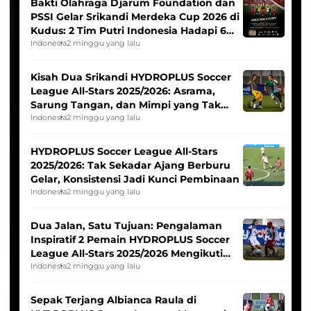
Bakti Olahraga Djarum Foundation dan
PSSI Gelar Srikandi Merdeka Cup 2026 di
Kudus: 2 Tim Putri Indonesia Hadapi 6
Tim Asia
Indonesia
2 minggu yang lalu
Kisah Dua Srikandi HYDROPLUS Soccer
League All-Stars 2025/2026: Asrama,
Sarung Tangan, dan Mimpi yang Tak
Pernah Padam
Indonesia
2 minggu yang lalu
HYDROPLUS Soccer League All-Stars
2025/2026: Tak Sekadar Ajang Berburu
Gelar, Konsistensi Jadi Kunci Pembinaan
Indonesia
2 minggu yang lalu
Dua Jalan, Satu Tujuan: Pengalaman
Inspiratif 2 Pemain HYDROPLUS Soccer
League All-Stars 2025/2026 Mengikuti
Seleksi Timnas Indonesia Putri
Indonesia
2 minggu yang lalu
Sepak Terjang Albianca Raula di