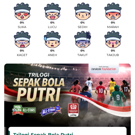
0%
0%
0%
0%
SUKA
LUCU
SEDIH
MARAH
0%
0%
0%
0%
KAGET
ANEH
TAKUT
TAKJUB
Trilogi Sepak Bola Putri