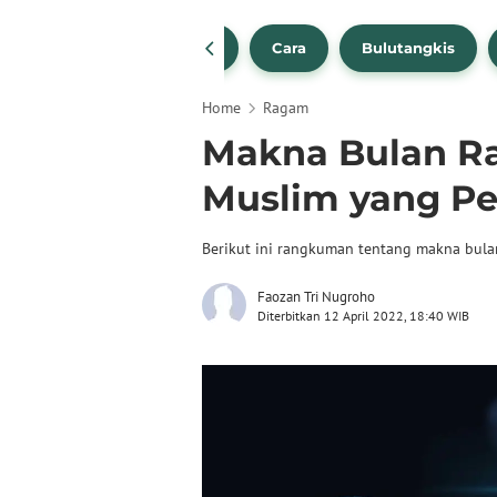
1
NBA
Bola Beli
Cara
Bulutangkis
Home
Ragam
Makna Bulan R
Muslim yang Pe
Berikut ini rangkuman tentang makna bula
Faozan Tri Nugroho
Diterbitkan 12 April 2022, 18:40 WIB