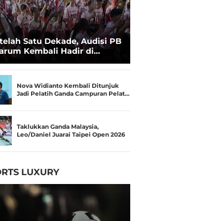
telah Satu Dekade, Audisi PB
arum Kembali Hadir di
kassar untuk Pencarian
lenta Super
Nova Widianto Kembali Ditunjuk
Jadi Pelatih Ganda Campuran Pelat…
Taklukkan Ganda Malaysia,
Leo/Daniel Juarai Taipei Open 2026
RTS LUXURY