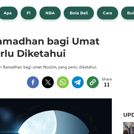
Apa
F1
NBA
Bola Beli
Cara
Bul
amadhan bagi Umat
rlu Diketahui
n Ramadhan bagi umat Muslim, yang perlu diketahui.
11
UPD