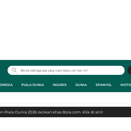
ONESIA
PIALA DUNIA
INGGRIS
DUNIA
SPANYOL
MOTO
 Piala Dunia 2026 racikan khas Bola.com. Klik di sini!