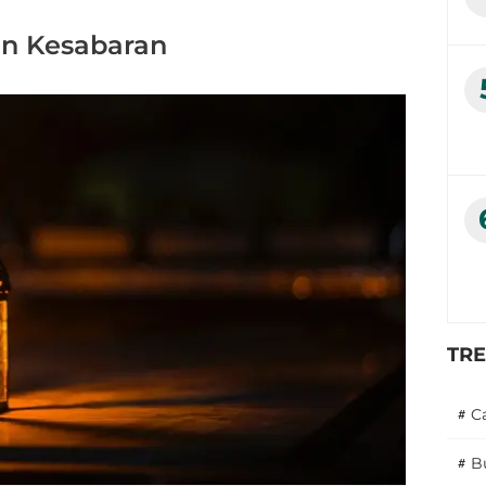
an Kesabaran
TR
#
C
#
B