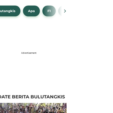
utangkis
Apa
F1
NBA
Bola Beli
Advertisement
ATE BERITA BULUTANGKIS