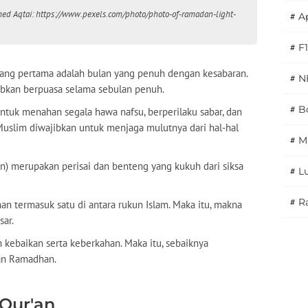
hmed Aqtai: https://www.pexels.com/photo/photo-of-ramadan-light-
#
A
#
F1
ang pertama adalah bulan yang penuh dengan kesabaran.
#
N
ibkan berpuasa selama sebulan penuh.
#
Bo
ntuk menahan segala hawa nafsu, berperilaku sabar, dan
 Muslim diwajibkan untuk menjaga mulutnya dari hal-hal
#
M
an) merupakan perisai dan benteng yang kukuh dari siksa
#
L
#
Ra
an termasuk satu di antara rukun Islam. Maka itu, makna
sar.
ebaikan serta keberkahan. Maka itu, sebaiknya
lan Ramadhan.
-Qur'an