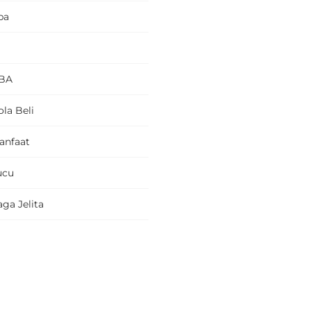
pa
BA
la Beli
anfaat
ucu
ga Jelita