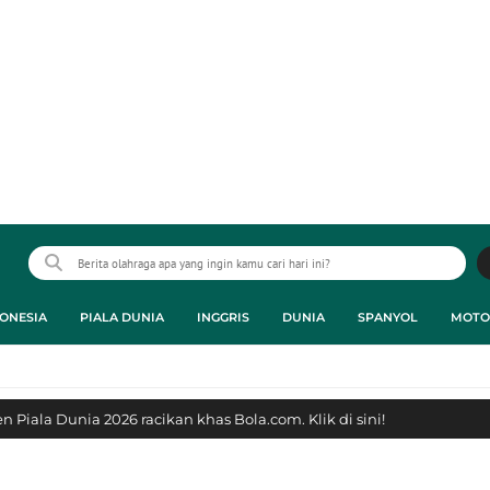
ONESIA
PIALA DUNIA
INGGRIS
DUNIA
SPANYOL
MOTO
 Piala Dunia 2026 racikan khas Bola.com. Klik di sini!