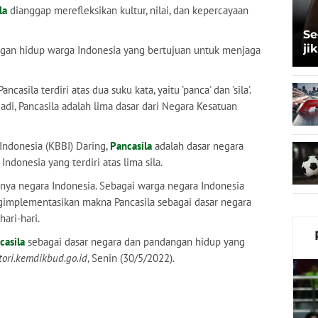
la
dianggap merefleksikan kultur, nilai, dan kepercayaan
Se
ji
ngan hidup warga Indonesia yang bertujuan untuk menjaga
Sk
ncasila terdiri atas dua suku kata, yaitu 'panca' dan 'sila'.
'. Jadi, Pancasila adalah lima dasar dari Negara Kesatuan
ndonesia (KBBI) Daring,
Pancasila
adalah dasar negara
Indonesia yang terdiri atas lima sila.
inya negara Indonesia. Sebagai warga negara Indonesia
implementasikan makna Pancasila sebagai dasar negara
ari-hari.
casila
sebagai dasar negara dan pandangan hidup yang
tori.kemdikbud.go.id
, Senin (30/5/2022).