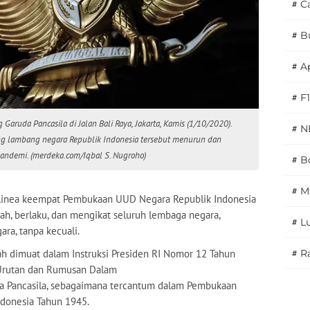
#
C
#
B
#
A
#
F1
aruda Pancasila di Jalan Bali Raya, Jakarta, Kamis (1/10/2020).
#
N
 lambang negara Republik Indonesia tersebut menurun dan
andemi. (merdeka.com/Iqbal S. Nugroho)
#
Bo
#
M
alinea keempat Pembukaan UUD Negara Republik Indonesia
sah, berlaku, dan mengikat seluruh lembaga negara,
#
L
ra, tanpa kecuali.
ah dimuat dalam Instruksi Presiden RI Nomor 12 Tahun
#
Ra
 Urutan dan Rumusan Dalam
la Pancasila, sebagaimana tercantum dalam Pembukaan
donesia Tahun 1945.