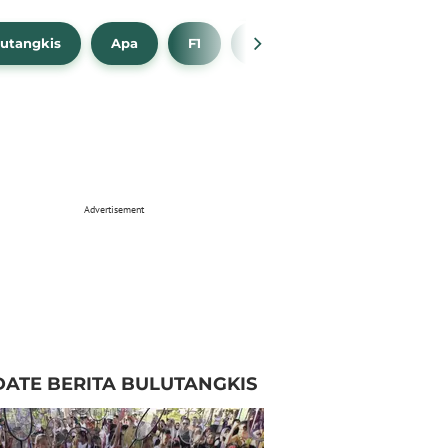
utangkis
Apa
F1
NBA
Bola Beli
Advertisement
ATE BERITA BULUTANGKIS