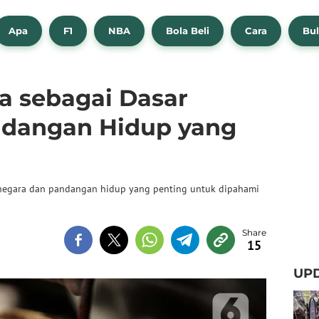
Apa
F1
NBA
Bola Beli
Cara
Bul
a sebagai Dasar
ndangan Hidup yang
r negara dan pandangan hidup yang penting untuk dipahami
15
UPD