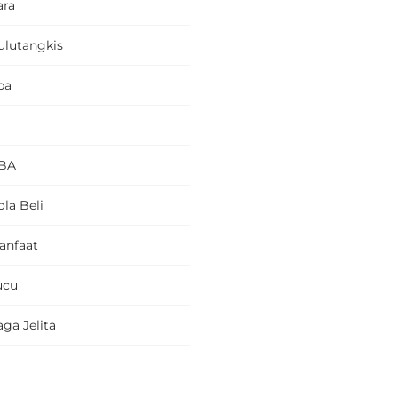
ara
ulutangkis
pa
BA
la Beli
anfaat
ucu
ga Jelita