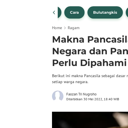
1
NBA
Bola Beli
Cara
Bulutangkis
Home
Ragam
Makna Pancasil
Negara dan Pa
Perlu Dipahami
Berikut ini makna Pancasila sebagai dasa
setiap warga negara.
Faozan Tri Nugroho
Diterbitkan 30 Mei 2022, 18:40 WIB