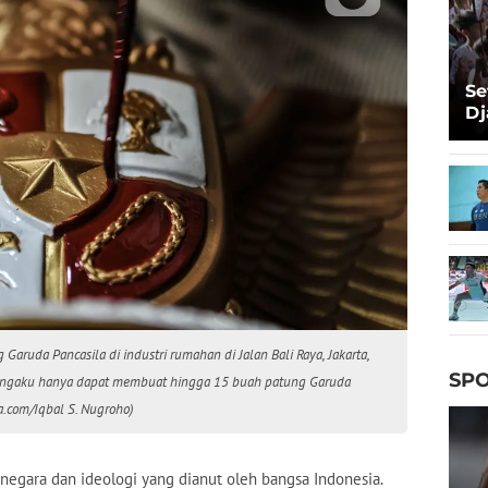
Se
Dj
Ma
Ta
aruda Pancasila di industri rumahan di Jalan Bali Raya, Jakarta,
SPO
mengaku hanya dapat membuat hingga 15 buah patung Garuda
a.com/Iqbal S. Nugroho)
negara dan ideologi yang dianut oleh bangsa Indonesia.