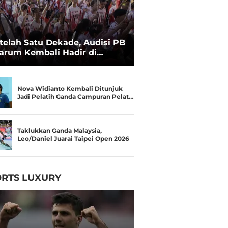
telah Satu Dekade, Audisi PB
arum Kembali Hadir di
kassar untuk Pencarian
lenta Super
Nova Widianto Kembali Ditunjuk
Jadi Pelatih Ganda Campuran Pelat…
Taklukkan Ganda Malaysia,
Leo/Daniel Juarai Taipei Open 2026
RTS LUXURY