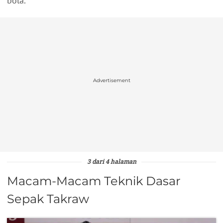
bola.
Advertisement
3 dari 4 halaman
Macam-Macam Teknik Dasar
Sepak Takraw