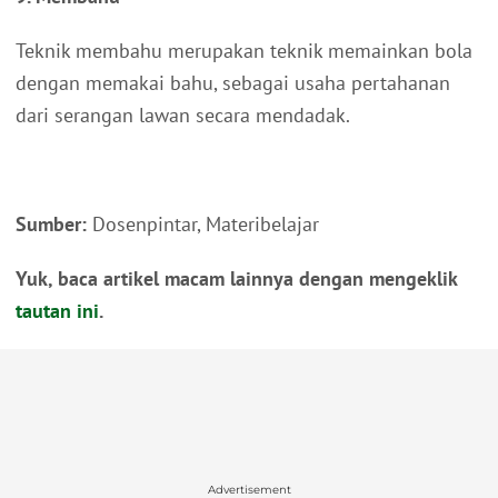
Teknik membahu merupakan teknik memainkan bola
dengan memakai bahu, sebagai usaha pertahanan
dari serangan lawan secara mendadak.
Sumber:
Dosenpintar, Materibelajar
Yuk, baca artikel macam lainnya dengan mengeklik
tautan ini
.
Advertisement