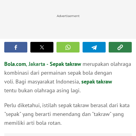
Advertisement
Bola.com
, Jakarta -
Sepak takraw
merupakan olahraga
kombinasi dari permainan sepak bola dengan
voli. Bagi masyarakat Indonesia,
sepak takraw
tentu bukan olahraga asing lagi.
Perlu diketahui, istilah sepak takraw berasal dari kata
"sepak" yang berarti menendang dan "takraw" yang
memiliki arti bola rotan.