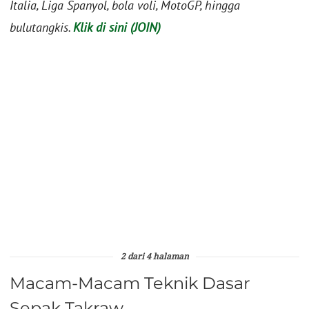
Italia, Liga Spanyol, bola voli, MotoGP, hingga
bulutangkis.
Klik di sini (JOIN)
2 dari 4 halaman
Macam-Macam Teknik Dasar
Sepak Takraw