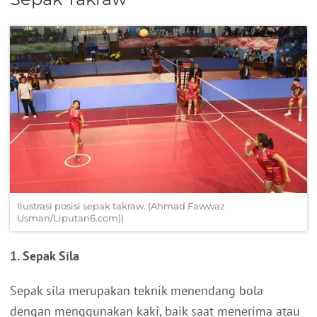
Ilustrasi posisi sepak takraw. (Ahmad Fawwaz
Usman/Liputan6.com))
1. Sepak Sila
Sepak sila merupakan teknik menendang bola
dengan menggunakan kaki, baik saat menerima atau