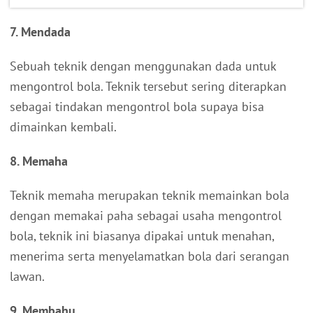
7. Mendada
Sebuah teknik dengan menggunakan dada untuk
mengontrol bola. Teknik tersebut sering diterapkan
sebagai tindakan mengontrol bola supaya bisa
dimainkan kembali.
8. Memaha
Teknik memaha merupakan teknik memainkan bola
dengan memakai paha sebagai usaha mengontrol
bola, teknik ini biasanya dipakai untuk menahan,
menerima serta menyelamatkan bola dari serangan
lawan.
9. Membahu