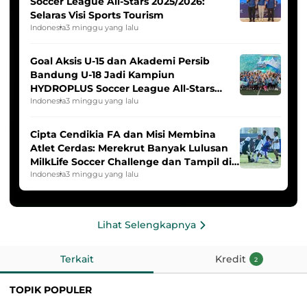
Soccer League All-Stars 2025/2026:
Selaras Visi Sports Tourism
Indonesia
3 minggu yang lalu
Goal Aksis U-15 dan Akademi Persib
Bandung U-18 Jadi Kampiun
HYDROPLUS Soccer League All-Stars
2025/2026
Indonesia
3 minggu yang lalu
Cipta Cendikia FA dan Misi Membina
Atlet Cerdas: Merekrut Banyak Lulusan
MilkLife Soccer Challenge dan Tampil di
HYDROPLUS Soccer League
Indonesia
3 minggu yang lalu
Lihat Selengkapnya
Terkait
Kredit
2
TOPIK POPULER