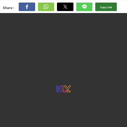
Share :
Copy Link