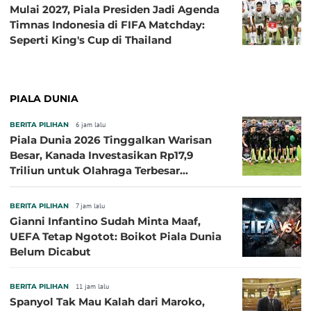
Mulai 2027, Piala Presiden Jadi Agenda
Timnas Indonesia di FIFA Matchday:
Seperti King's Cup di Thailand
PIALA DUNIA
BERITA PILIHAN
6 jam lalu
Piala Dunia 2026 Tinggalkan Warisan
Besar, Kanada Investasikan Rp17,9
Triliun untuk Olahraga Terbesar
Sepanjang Sejarah
BERITA PILIHAN
7 jam lalu
Gianni Infantino Sudah Minta Maaf,
UEFA Tetap Ngotot: Boikot Piala Dunia
Belum Dicabut
BERITA PILIHAN
11 jam lalu
Spanyol Tak Mau Kalah dari Maroko,