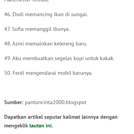
46. Dodi memancing ikan di sungai.
47. Sofia memanggil ibunya.
48. Azmi memainkan kelereng baru.
49. Aku membuatkan segelas kopi untuk kakak.
50. Ferdi mengendarai mobil barunya.
Sumber:
pantuncinta2000.blogspot
Dapatkan artikel seputar kalimat lainnya dengan
mengeklik
tautan ini
.