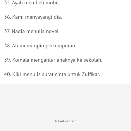
35. Ayah membeli mobil.
36. Kami menyayangi dia.
37. Nadia menulis novel.
38. Ali memimpin pertempuran.
39. Komala mengantar anaknya ke sekolah.
40. Kiki menulis surat cinta untuk Zulfikar.
Advertisement