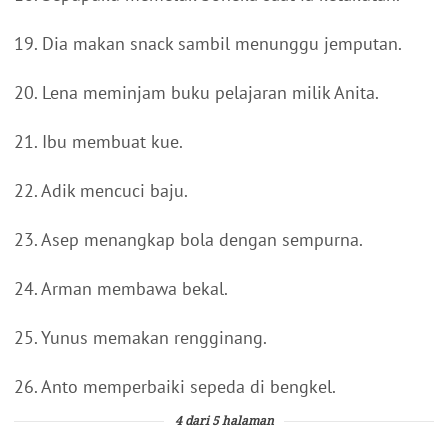
19. Dia makan snack sambil menunggu jemputan.
20. Lena meminjam buku pelajaran milik Anita.
21. Ibu membuat kue.
22. Adik mencuci baju.
23. Asep menangkap bola dengan sempurna.
24. Arman membawa bekal.
25. Yunus memakan rengginang.
26. Anto memperbaiki sepeda di bengkel.
4 dari 5 halaman