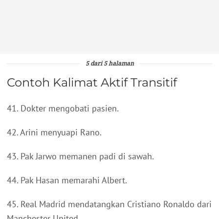
5 dari 5 halaman
Contoh Kalimat Aktif Transitif
41. Dokter mengobati pasien.
42. Arini menyuapi Rano.
43. Pak Jarwo memanen padi di sawah.
44. Pak Hasan memarahi Albert.
45. Real Madrid mendatangkan Cristiano Ronaldo dari
Manchester United.