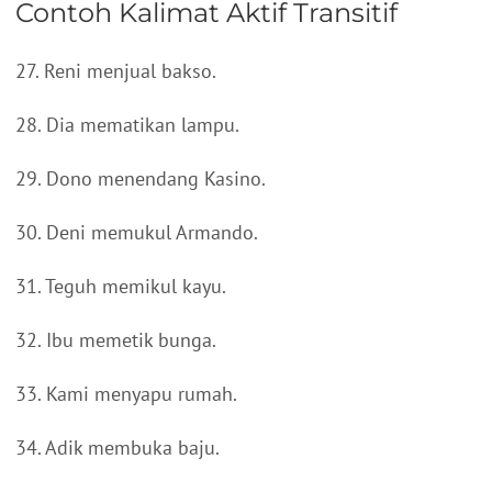
Contoh Kalimat Aktif Transitif
27. Reni menjual bakso.
28. Dia mematikan lampu.
29. Dono menendang Kasino.
30. Deni memukul Armando.
31. Teguh memikul kayu.
32. Ibu memetik bunga.
33. Kami menyapu rumah.
34. Adik membuka baju.