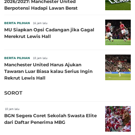
2026/2027: Manchester United
Berpotensi Hadapi Lawan Berat
BERITA PILIHAN
16 jam lalu
MU Siapkan Opsi Cadangan jika Gagal
Merekrut Lewis Hall
BERITA PILIHAN
18 jam lalu
Manchester United Harus Ajukan
Tawaran Luar Biasa kalau Serius Ingin
Rekrut Lewis Hall
SOROT
10 jam lalu
BGN Segera Coret Sekolah Swasta Elite
dari Daftar Penerima MBG