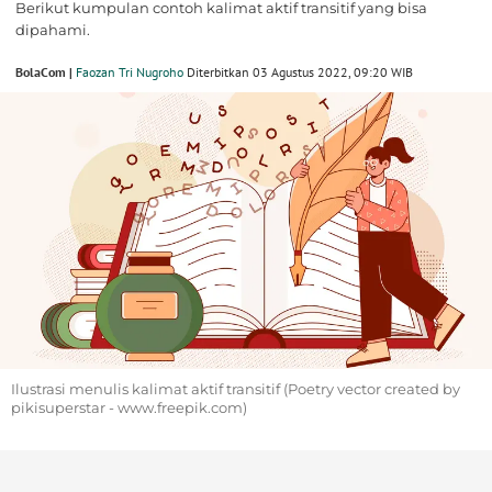
Berikut kumpulan contoh kalimat aktif transitif yang bisa
dipahami.
BolaCom |
Faozan Tri Nugroho
Diterbitkan 03 Agustus 2022, 09:20 WIB
Ilustrasi menulis kalimat aktif transitif (Poetry vector created by
pikisuperstar - www.freepik.com)