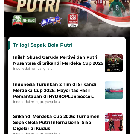
Trilogi Sepak Bola Putri
Inilah Skuad Garuda Pertiwi dan Putri
Nusantara di Srikandi Merdeka Cup 2026
Indonesia
1 hari yang lalu
Indonesia Turunkan 2 Tim di Srikandi
Merdeka Cup 2026: Mayoritas Hasil
Pemantauan di HYDROPLUS Soccer
League
Indonesia
1 minggu yang lalu
Srikandi Merdeka Cup 2026: Turnamen
Sepak Bola Putri Internasional Siap
Digelar di Kudus
Indonesia
1 minggu yang lalu