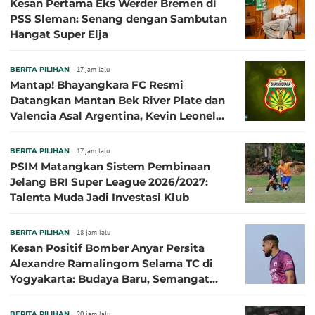
Kesan Pertama Eks Werder Bremen di
PSS Sleman: Senang dengan Sambutan
Hangat Super Elja
BERITA PILIHAN
17 jam lalu
Mantap! Bhayangkara FC Resmi
Datangkan Mantan Bek River Plate dan
Valencia Asal Argentina, Kevin Leonel
Sibille
BERITA PILIHAN
17 jam lalu
PSIM Matangkan Sistem Pembinaan
Jelang BRI Super League 2026/2027:
Talenta Muda Jadi Investasi Klub
BERITA PILIHAN
18 jam lalu
Kesan Positif Bomber Anyar Persita
Alexandre Ramalingom Selama TC di
Yogyakarta: Budaya Baru, Semangat
Baru!
BERITA PILIHAN
20 jam lalu