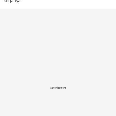
kerjanya.
Advertisement