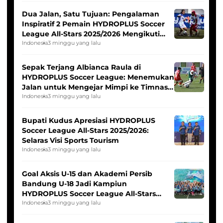
Dua Jalan, Satu Tujuan: Pengalaman
Inspiratif 2 Pemain HYDROPLUS Soccer
League All-Stars 2025/2026 Mengikuti
Seleksi Timnas Indonesia Putri
Indonesia
3 minggu yang lalu
Sepak Terjang Albianca Raula di
HYDROPLUS Soccer League: Menemukan
Jalan untuk Mengejar Mimpi ke Timnas
Indonesia Putri
Indonesia
3 minggu yang lalu
Bupati Kudus Apresiasi HYDROPLUS
Soccer League All-Stars 2025/2026:
Selaras Visi Sports Tourism
Indonesia
3 minggu yang lalu
Goal Aksis U-15 dan Akademi Persib
Bandung U-18 Jadi Kampiun
HYDROPLUS Soccer League All-Stars
2025/2026
Indonesia
3 minggu yang lalu