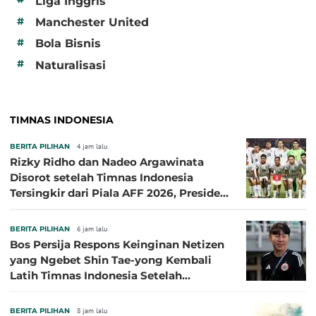
Liga Inggris
#
Manchester United
#
Bola Bisnis
#
Naturalisasi
TIMNAS INDONESIA
BERITA PILIHAN
4 jam lalu
Rizky Ridho dan Nadeo Argawinata
Disorot setelah Timnas Indonesia
Tersingkir dari Piala AFF 2026, Presiden
Persija Pasang Badan
BERITA PILIHAN
6 jam lalu
Bos Persija Respons Keinginan Netizen
yang Ngebet Shin Tae-yong Kembali
Latih Timnas Indonesia Setelah
Tersingkir dari Piala AFF 2026
BERITA PILIHAN
8 jam lalu