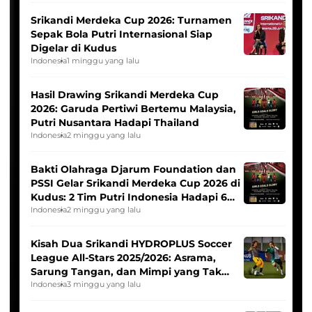
Srikandi Merdeka Cup 2026: Turnamen
Sepak Bola Putri Internasional Siap
Digelar di Kudus
Indonesia
1 minggu yang lalu
Hasil Drawing Srikandi Merdeka Cup
2026: Garuda Pertiwi Bertemu Malaysia,
Putri Nusantara Hadapi Thailand
Indonesia
2 minggu yang lalu
Bakti Olahraga Djarum Foundation dan
PSSI Gelar Srikandi Merdeka Cup 2026 di
Kudus: 2 Tim Putri Indonesia Hadapi 6
Tim Asia
Indonesia
2 minggu yang lalu
Kisah Dua Srikandi HYDROPLUS Soccer
League All-Stars 2025/2026: Asrama,
Sarung Tangan, dan Mimpi yang Tak
Pernah Padam
Indonesia
3 minggu yang lalu