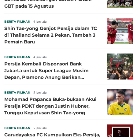
GBT pada 15 Agustus
BERITA PILIHAN
4 jam lalu
Shin Tae-yong Genjot Persija dalam TC
di Thailand Selama 2 Pekan, Tambah 3
Pemain Baru
BERITA PILIHAN
4 jam lalu
Persija Kembali Disponsori Bank
Jakarta untuk Super League Musim
Depan, Pramono Anung Berikan
Penjelasan terkait Dukungan BUMD
BERITA PILIHAN
5 jam lalu
Mohamad Prapanca Buka-bukaan Akui
Persija PDKT dengan Justin Hubner,
Tunggu Keputusan Shin Tae-yong
BERITA PILIHAN
5 jam lalu
Garudayaksa FC Kumpulkan Eks Persija,