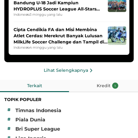
Bandung U-18 Jadi Kampiun
HYDROPLUS Soccer League All-Stars
2025/2026
Indonesia
3 minggu yang lalu
Cipta Cendikia FA dan Misi Membina
Atlet Cerdas: Merekrut Banyak Lulusan
MilkLife Soccer Challenge dan Tampil di
HYDROPLUS Soccer League
Indonesia
4 minggu yang lalu
Lihat Selengkapnya
Terkait
Kredit
1
TOPIK POPULER
#
Timnas Indonesia
#
Piala Dunia
#
Bri Super League
#