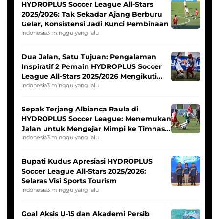
HYDROPLUS Soccer League All-Stars
2025/2026: Tak Sekadar Ajang Berburu
Gelar, Konsistensi Jadi Kunci Pembinaan
Indonesia
3 minggu yang lalu
Dua Jalan, Satu Tujuan: Pengalaman
Inspiratif 2 Pemain HYDROPLUS Soccer
League All-Stars 2025/2026 Mengikuti
Seleksi Timnas Indonesia Putri
Indonesia
3 minggu yang lalu
Sepak Terjang Albianca Raula di
HYDROPLUS Soccer League: Menemukan
Jalan untuk Mengejar Mimpi ke Timnas
Indonesia Putri
Indonesia
3 minggu yang lalu
Bupati Kudus Apresiasi HYDROPLUS
Soccer League All-Stars 2025/2026:
Selaras Visi Sports Tourism
Indonesia
3 minggu yang lalu
Goal Aksis U-15 dan Akademi Persib