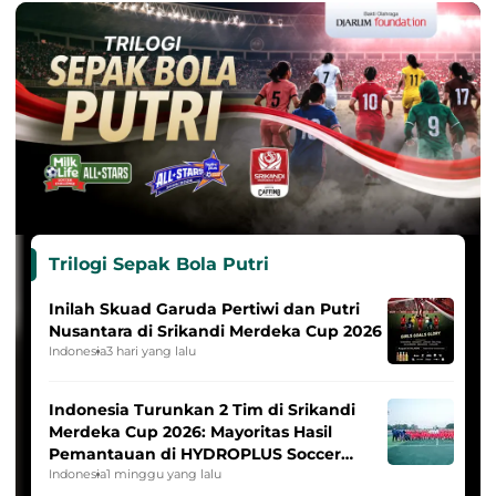
Trilogi Sepak Bola Putri
Inilah Skuad Garuda Pertiwi dan Putri
Nusantara di Srikandi Merdeka Cup 2026
Indonesia
3 hari yang lalu
Indonesia Turunkan 2 Tim di Srikandi
Merdeka Cup 2026: Mayoritas Hasil
Pemantauan di HYDROPLUS Soccer
League
Indonesia
1 minggu yang lalu