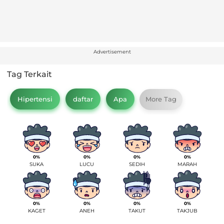
Advertisement
Tag Terkait
Hipertensi
daftar
Apa
More Tag
0%
0%
0%
0%
SUKA
LUCU
SEDIH
MARAH
0%
0%
0%
0%
KAGET
ANEH
TAKUT
TAKJUB