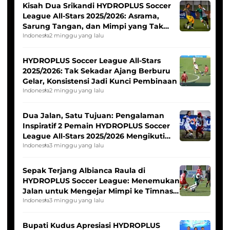
Kisah Dua Srikandi HYDROPLUS Soccer
League All-Stars 2025/2026: Asrama,
Sarung Tangan, dan Mimpi yang Tak
Pernah Padam
Indonesia
2 minggu yang lalu
HYDROPLUS Soccer League All-Stars
2025/2026: Tak Sekadar Ajang Berburu
Gelar, Konsistensi Jadi Kunci Pembinaan
Indonesia
2 minggu yang lalu
Dua Jalan, Satu Tujuan: Pengalaman
Inspiratif 2 Pemain HYDROPLUS Soccer
League All-Stars 2025/2026 Mengikuti
Seleksi Timnas Indonesia Putri
Indonesia
3 minggu yang lalu
Sepak Terjang Albianca Raula di
HYDROPLUS Soccer League: Menemukan
Jalan untuk Mengejar Mimpi ke Timnas
Indonesia Putri
Indonesia
3 minggu yang lalu
Bupati Kudus Apresiasi HYDROPLUS