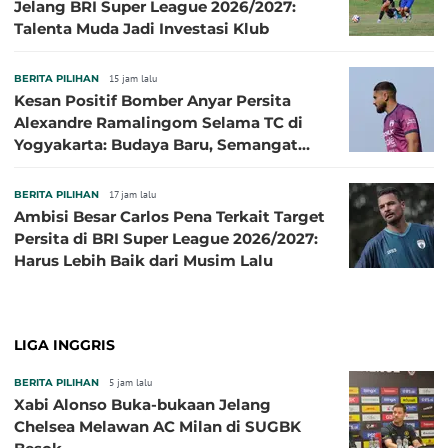
Jelang BRI Super League 2026/2027:
Talenta Muda Jadi Investasi Klub
BERITA PILIHAN
15 jam lalu
Kesan Positif Bomber Anyar Persita
Alexandre Ramalingom Selama TC di
Yogyakarta: Budaya Baru, Semangat
Baru!
BERITA PILIHAN
17 jam lalu
Ambisi Besar Carlos Pena Terkait Target
Persita di BRI Super League 2026/2027:
Harus Lebih Baik dari Musim Lalu
LIGA INGGRIS
BERITA PILIHAN
5 jam lalu
Xabi Alonso Buka-bukaan Jelang
Chelsea Melawan AC Milan di SUGBK