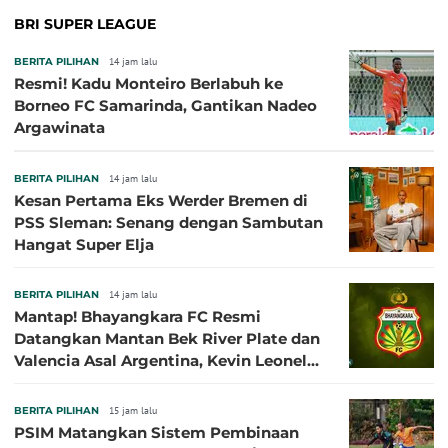
BRI SUPER LEAGUE
BERITA PILIHAN
14 jam lalu
Resmi! Kadu Monteiro Berlabuh ke
Borneo FC Samarinda, Gantikan Nadeo
Argawinata
BERITA PILIHAN
14 jam lalu
Kesan Pertama Eks Werder Bremen di
PSS Sleman: Senang dengan Sambutan
Hangat Super Elja
BERITA PILIHAN
14 jam lalu
Mantap! Bhayangkara FC Resmi
Datangkan Mantan Bek River Plate dan
Valencia Asal Argentina, Kevin Leonel
Sibille
BERITA PILIHAN
15 jam lalu
PSIM Matangkan Sistem Pembinaan