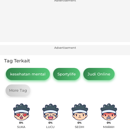
Advertisement
Advertisement
Tag Terkait
kesehatan mental
Sportylife
Judi Online
More Tag
0%
0%
0%
0%
SUKA
LUCU
SEDIH
MARAH