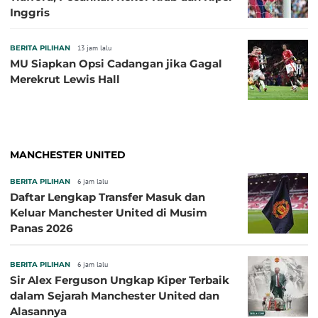
Inggris
BERITA PILIHAN
13 jam lalu
MU Siapkan Opsi Cadangan jika Gagal
Merekrut Lewis Hall
MANCHESTER UNITED
BERITA PILIHAN
6 jam lalu
Daftar Lengkap Transfer Masuk dan
Keluar Manchester United di Musim
Panas 2026
BERITA PILIHAN
6 jam lalu
Sir Alex Ferguson Ungkap Kiper Terbaik
dalam Sejarah Manchester United dan
Alasannya