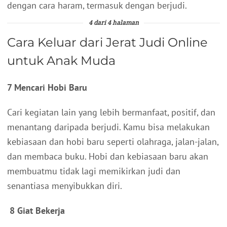
dengan cara haram, termasuk dengan berjudi.
4 dari 4 halaman
Cara Keluar dari Jerat Judi Online
untuk Anak Muda
7 Mencari Hobi Baru
Cari kegiatan lain yang lebih bermanfaat, positif, dan
menantang daripada berjudi. Kamu bisa melakukan
kebiasaan dan hobi baru seperti olahraga, jalan-jalan,
dan membaca buku. Hobi dan kebiasaan baru akan
membuatmu tidak lagi memikirkan judi dan
senantiasa menyibukkan diri.
8 Giat Bekerja