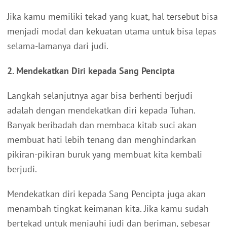
Jika kamu memiliki tekad yang kuat, hal tersebut bisa
menjadi modal dan kekuatan utama untuk bisa lepas
selama-lamanya dari judi.
2. Mendekatkan Diri kepada Sang Pencipta
Langkah selanjutnya agar bisa berhenti berjudi
adalah dengan mendekatkan diri kepada Tuhan.
Banyak beribadah dan membaca kitab suci akan
membuat hati lebih tenang dan menghindarkan
pikiran-pikiran buruk yang membuat kita kembali
berjudi.
Mendekatkan diri kepada Sang Pencipta juga akan
menambah tingkat keimanan kita. Jika kamu sudah
bertekad untuk menjauhi judi dan beriman, sebesar