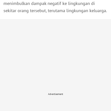
menimbulkan dampak negatif ke lingkungan di
sekitar orang tersebut, terutama lingkungan keluarga.
Advertisement