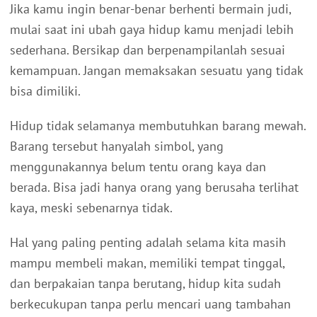
Jika kamu ingin benar-benar berhenti bermain judi,
mulai saat ini ubah gaya hidup kamu menjadi lebih
sederhana. Bersikap dan berpenampilanlah sesuai
kemampuan. Jangan memaksakan sesuatu yang tidak
bisa dimiliki.
Hidup tidak selamanya membutuhkan barang mewah.
Barang tersebut hanyalah simbol, yang
menggunakannya belum tentu orang kaya dan
berada. Bisa jadi hanya orang yang berusaha terlihat
kaya, meski sebenarnya tidak.
Hal yang paling penting adalah selama kita masih
mampu membeli makan, memiliki tempat tinggal,
dan berpakaian tanpa berutang, hidup kita sudah
berkecukupan tanpa perlu mencari uang tambahan