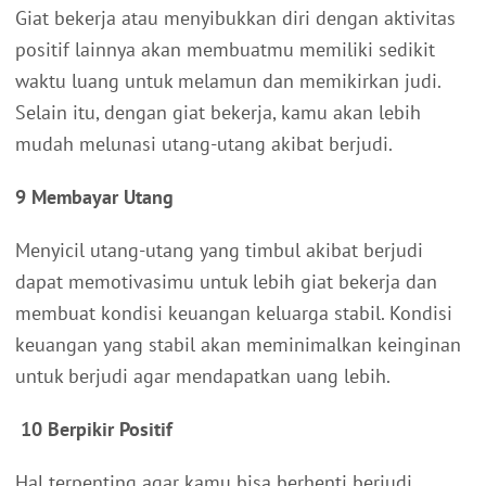
Giat bekerja atau menyibukkan diri dengan aktivitas
positif lainnya akan membuatmu memiliki sedikit
waktu luang untuk melamun dan memikirkan judi.
Selain itu, dengan giat bekerja, kamu akan lebih
mudah melunasi utang-utang akibat berjudi.
9 Membayar Utang
Menyicil utang-utang yang timbul akibat berjudi
dapat memotivasimu untuk lebih giat bekerja dan
membuat kondisi keuangan keluarga stabil. Kondisi
keuangan yang stabil akan meminimalkan keinginan
untuk berjudi agar mendapatkan uang lebih.
10 Berpikir Positif
Hal terpenting agar kamu bisa berhenti berjudi