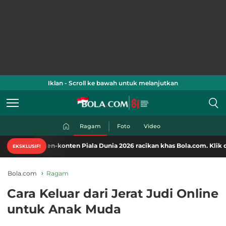
Iklan - Scroll ke bawah untuk melanjutkan
Ragam
Foto
Video
ten-konten Piala Dunia 2026 racikan khas Bola.com. Klik di sini!
EKSKLUSIF!
Bola.com
Ragam
Cara Keluar dari Jerat Judi Online
untuk Anak Muda