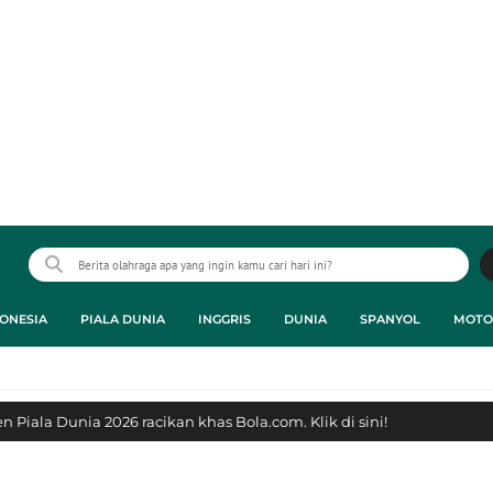
ONESIA
PIALA DUNIA
INGGRIS
DUNIA
SPANYOL
MOTO
 Piala Dunia 2026 racikan khas Bola.com. Klik di sini!