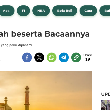
Apa
F1
NBA
Bola Beli
Cara
Bul
tah beserta Bacaannya
a yang perlu dipahami.
19
B
UPD