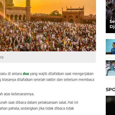
Se
Dj
Ma
Ta
ls)
atu di antara
doa
yang wajib dilafalkan saat mengerjakan
biasanya dilafalkan setelah takbir dan sebelum membaca
SPO
ah atas kebesarannya.
nah saat dibaca dalam pelaksanaan salat. Hal ini
han pahala, sedangkan jika tidak dibaca tidak