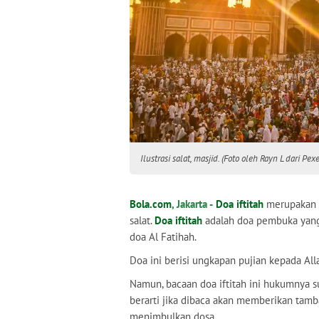
Ilustrasi salat, masjid. (Foto oleh Rayn L dari Pexe
Bola.com
, Jakarta -
Doa iftitah
merupakan s
salat.
Doa iftitah
adalah doa pembuka yang 
doa Al Fatihah.
Doa ini berisi ungkapan pujian kepada All
Namun, bacaan doa iftitah ini hukumnya su
berarti jika dibaca akan memberikan tamba
menimbulkan dosa.