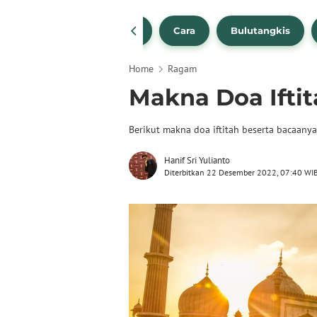
1
NBA
Bola Beli
Cara
Bulutangkis
Home
Ragam
Makna Doa Ifti
Berikut makna doa iftitah beserta bacaany
Hanif Sri Yulianto
Diterbitkan 22 Desember 2022, 07:40 WI