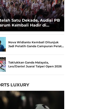
telah Satu Dekade, Audisi PB
arum Kembali Hadir di
kassar untuk Pencarian
lenta Super
Nova Widianto Kembali Ditunjuk
Jadi Pelatih Ganda Campuran Pelat…
Taklukkan Ganda Malaysia,
Leo/Daniel Juarai Taipei Open 2026
RTS LUXURY