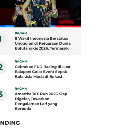
RAGAM
1
8 Wakil Indonesia Berstatus
Unggulan di Kejuaraan Dunia
Bulutangkis 2026, Termasuk
Fajar/Fikri
RAGAM
2
Gebrakan FUD Racing di Luar
Balapan: Gelar Event Sepak
Bola Usia Muda di Bekasi
RAGAM
3
Amartha 10X Run 2026 Siap
Digelar, Tawarkan
Pengalaman Lari yang
Berbeda
ENDING