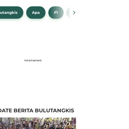
utangkis
Apa
F1
NBA
Bola Beli
Advertisement
ATE BERITA BULUTANGKIS