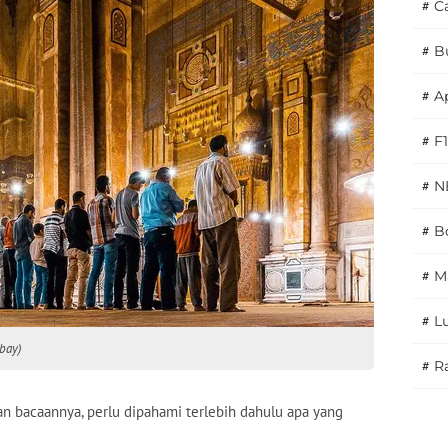
#
C
#
B
#
A
#
F1
#
N
#
Bo
#
M
#
L
abay)
#
Ra
n bacaannya, perlu dipahami terlebih dahulu apa yang