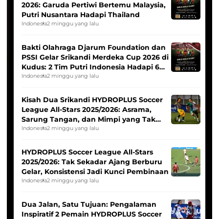
2026: Garuda Pertiwi Bertemu Malaysia,
Putri Nusantara Hadapi Thailand
Indonesia
2 minggu yang lalu
Bakti Olahraga Djarum Foundation dan
PSSI Gelar Srikandi Merdeka Cup 2026 di
Kudus: 2 Tim Putri Indonesia Hadapi 6
Tim Asia
Indonesia
2 minggu yang lalu
Kisah Dua Srikandi HYDROPLUS Soccer
League All-Stars 2025/2026: Asrama,
Sarung Tangan, dan Mimpi yang Tak
Pernah Padam
Indonesia
2 minggu yang lalu
HYDROPLUS Soccer League All-Stars
2025/2026: Tak Sekadar Ajang Berburu
Gelar, Konsistensi Jadi Kunci Pembinaan
Indonesia
2 minggu yang lalu
Dua Jalan, Satu Tujuan: Pengalaman
Inspiratif 2 Pemain HYDROPLUS Soccer