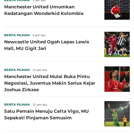
BERITA PILIHAN
3 jam lalu
Manchester United Umumkan
Kedatangan Wonderkid Kolombia
BERITA PILIHAN
6 jam lalu
Newcastle United Ogah Lepas Lewis
Hall, MU Gigit Jari
BERITA PILIHAN
12 jam lalu
Manchester United Mulai Buka Pintu
Negosiasi, Juventus Makin Serius Kejar
Joshua Zirkzee
BERITA PILIHAN
15 jam lalu
Satu Pemain Menuju Celta Vigo, MU
Sepakati Pinjaman Semusim