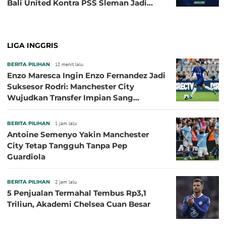
Bali United Kontra PSS Sleman Jadi
Pembuka pada 4 September
LIGA INGGRIS
BERITA PILIHAN
12 menit lalu
Enzo Maresca Ingin Enzo Fernandez Jadi
Suksesor Rodri: Manchester City
Wujudkan Transfer Impian Sang
Pelatih?
BERITA PILIHAN
1 jam lalu
Antoine Semenyo Yakin Manchester
City Tetap Tangguh Tanpa Pep
Guardiola
BERITA PILIHAN
2 jam lalu
5 Penjualan Termahal Tembus Rp3,1
Triliun, Akademi Chelsea Cuan Besar