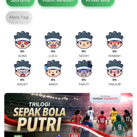
More Tag
0%
0%
0%
0%
SUKA
LUCU
SEDIH
MARAH
0%
0%
0%
0%
KAGET
ANEH
TAKUT
TAKJUB