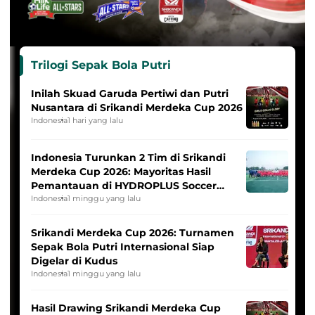
Trilogi Sepak Bola Putri
Inilah Skuad Garuda Pertiwi dan Putri
Nusantara di Srikandi Merdeka Cup 2026
Indonesia
1 hari yang lalu
Indonesia Turunkan 2 Tim di Srikandi
Merdeka Cup 2026: Mayoritas Hasil
Pemantauan di HYDROPLUS Soccer
League
Indonesia
1 minggu yang lalu
Srikandi Merdeka Cup 2026: Turnamen
Sepak Bola Putri Internasional Siap
Digelar di Kudus
Indonesia
1 minggu yang lalu
Hasil Drawing Srikandi Merdeka Cup