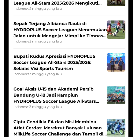
League All-Stars 2025/2026 Mengikuti
Seleksi Timnas Indonesia Putri
Indonesia
2 minggu yang lalu
Sepak Terjang Albianca Raula di
HYDROPLUS Soccer League: Menemukan
Jalan untuk Mengejar Mimpi ke Timnas
Indonesia Putri
Indonesia
3 minggu yang lalu
Bupati Kudus Apresiasi HYDROPLUS
Soccer League All-Stars 2025/2026:
Selaras Visi Sports Tourism
Indonesia
3 minggu yang lalu
Goal Aksis U-15 dan Akademi Persib
Bandung U-18 Jadi Kampiun
HYDROPLUS Soccer League All-Stars
2025/2026
Indonesia
3 minggu yang lalu
Cipta Cendikia FA dan Misi Membina
Atlet Cerdas: Merekrut Banyak Lulusan
MilkLife Soccer Challenge dan Tampil di