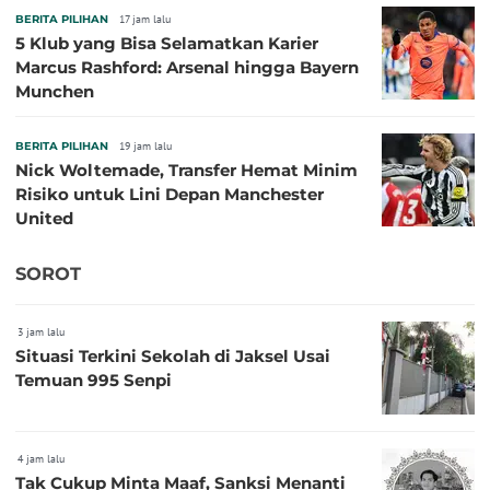
BERITA PILIHAN
17 jam lalu
5 Klub yang Bisa Selamatkan Karier
Marcus Rashford: Arsenal hingga Bayern
Munchen
BERITA PILIHAN
19 jam lalu
Nick Woltemade, Transfer Hemat Minim
Risiko untuk Lini Depan Manchester
United
SOROT
3 jam lalu
Situasi Terkini Sekolah di Jaksel Usai
Temuan 995 Senpi
4 jam lalu
Tak Cukup Minta Maaf, Sanksi Menanti