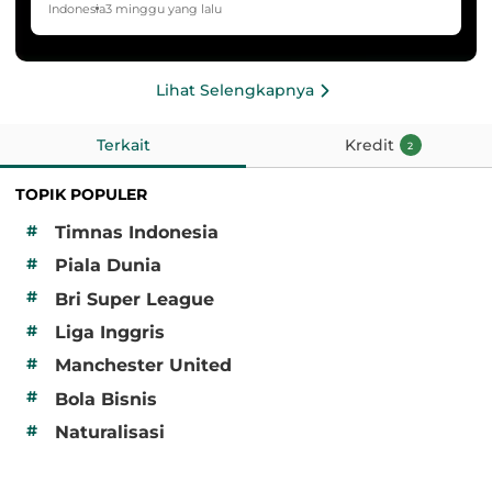
HYDROPLUS Soccer League
Indonesia
3 minggu yang lalu
Lihat Selengkapnya
Terkait
Kredit
2
TOPIK POPULER
#
Timnas Indonesia
#
Piala Dunia
#
Bri Super League
#
Liga Inggris
#
Manchester United
#
Bola Bisnis
#
Naturalisasi