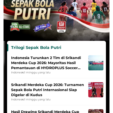
Trilogi Sepak Bola Putri
Indonesia Turunkan 2 Tim di Srikandi
Merdeka Cup 2026: Mayoritas Hasil
Pemantauan di HYDROPLUS Soccer
League
Indonesia
1 minggu yang lalu
Srikandi Merdeka Cup 2026: Turnamen
Sepak Bola Putri Internasional Siap
Digelar di Kudus
Indonesia
1 minggu yang lalu
Hasil Drawing Srikandi Merdeka Cup