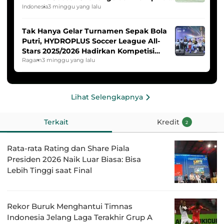
HYDROPLUS Soccer League
Indonesia
3 minggu yang lalu
Tak Hanya Gelar Turnamen Sepak Bola
Putri, HYDROPLUS Soccer League All-
Stars 2025/2026 Hadirkan Kompetisi
Band dan Dance
Ragam
3 minggu yang lalu
Lihat Selengkapnya
Terkait
Kredit
2
Rata-rata Rating dan Share Piala
Presiden 2026 Naik Luar Biasa: Bisa
Lebih Tinggi saat Final
Rekor Buruk Menghantui Timnas
Indonesia Jelang Laga Terakhir Grup A