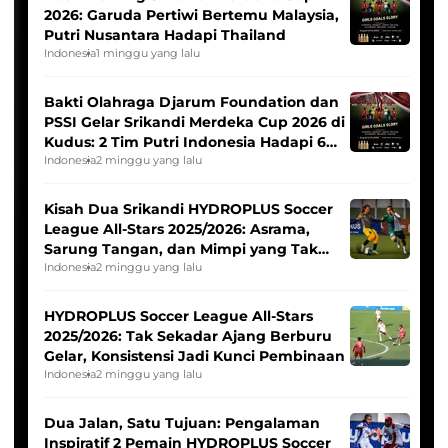
2026: Garuda Pertiwi Bertemu Malaysia,
Putri Nusantara Hadapi Thailand
Indonesia
1 minggu yang lalu
Bakti Olahraga Djarum Foundation dan
PSSI Gelar Srikandi Merdeka Cup 2026 di
Kudus: 2 Tim Putri Indonesia Hadapi 6
Tim Asia
Indonesia
2 minggu yang lalu
Kisah Dua Srikandi HYDROPLUS Soccer
League All-Stars 2025/2026: Asrama,
Sarung Tangan, dan Mimpi yang Tak
Pernah Padam
Indonesia
2 minggu yang lalu
HYDROPLUS Soccer League All-Stars
2025/2026: Tak Sekadar Ajang Berburu
Gelar, Konsistensi Jadi Kunci Pembinaan
Indonesia
2 minggu yang lalu
Dua Jalan, Satu Tujuan: Pengalaman
Inspiratif 2 Pemain HYDROPLUS Soccer