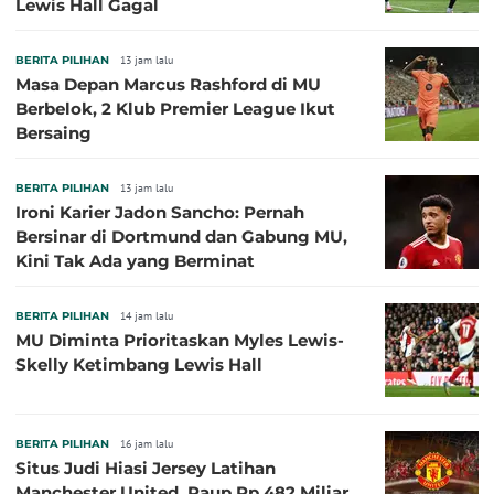
Lewis Hall Gagal
BERITA PILIHAN
13 jam lalu
Masa Depan Marcus Rashford di MU
Berbelok, 2 Klub Premier League Ikut
Bersaing
BERITA PILIHAN
13 jam lalu
Ironi Karier Jadon Sancho: Pernah
Bersinar di Dortmund dan Gabung MU,
Kini Tak Ada yang Berminat
BERITA PILIHAN
14 jam lalu
MU Diminta Prioritaskan Myles Lewis-
Skelly Ketimbang Lewis Hall
BERITA PILIHAN
16 jam lalu
Situs Judi Hiasi Jersey Latihan
Manchester United, Raup Rp 482 Miliar