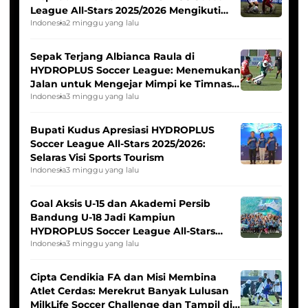
League All-Stars 2025/2026 Mengikuti
Seleksi Timnas Indonesia Putri
Indonesia
2 minggu yang lalu
Sepak Terjang Albianca Raula di
HYDROPLUS Soccer League: Menemukan
Jalan untuk Mengejar Mimpi ke Timnas
Indonesia Putri
Indonesia
3 minggu yang lalu
Bupati Kudus Apresiasi HYDROPLUS
Soccer League All-Stars 2025/2026:
Selaras Visi Sports Tourism
Indonesia
3 minggu yang lalu
Goal Aksis U-15 dan Akademi Persib
Bandung U-18 Jadi Kampiun
HYDROPLUS Soccer League All-Stars
2025/2026
Indonesia
3 minggu yang lalu
Cipta Cendikia FA dan Misi Membina
Atlet Cerdas: Merekrut Banyak Lulusan
MilkLife Soccer Challenge dan Tampil di