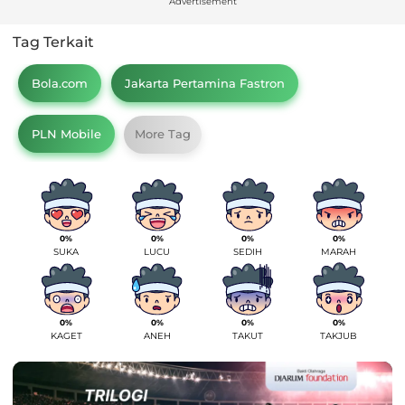
Advertisement
Tag Terkait
Bola.com
Jakarta Pertamina Fastron
PLN Mobile
More Tag
0%
0%
0%
0%
SUKA
LUCU
SEDIH
MARAH
0%
0%
0%
0%
KAGET
ANEH
TAKUT
TAKJUB