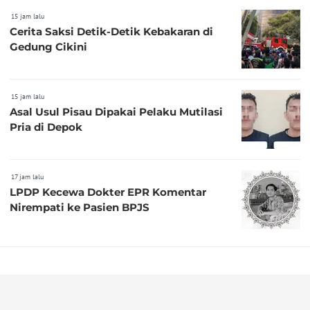
15 jam lalu
Cerita Saksi Detik-Detik Kebakaran di
Gedung Cikini
15 jam lalu
Asal Usul Pisau Dipakai Pelaku Mutilasi
Pria di Depok
17 jam lalu
LPDP Kecewa Dokter EPR Komentar
Nirempati ke Pasien BPJS