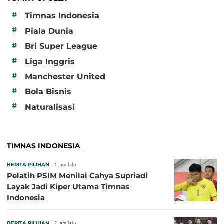
#
Timnas Indonesia
#
Piala Dunia
#
Bri Super League
#
Liga Inggris
#
Manchester United
#
Bola Bisnis
#
Naturalisasi
TIMNAS INDONESIA
BERITA PILIHAN
1 jam lalu
Pelatih PSIM Menilai Cahya Supriadi
Layak Jadi Kiper Utama Timnas
Indonesia
BERITA PILIHAN
2 jam lalu