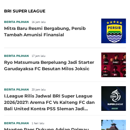
BRI SUPER LEAGUE
BERITA PILIHAN
16 jam lalu
Mitra Baru Resmi Bergabung, Persib
Tambah Amunisi Finansial
BERITA PILIHAN
17 jam lalu
Ryo Matsumura Berpeluang Jadi Starter
Garudayaksa FC Besutan Milos Joksic
BERITA PILIHAN
20 jam lalu
I.League Rilis Jadwal BRI Super League
2026/2027: Arema FC Vs Kalteng FC dan
Bali United Kontra PSS Sleman Jadi
Pembuka pada 4 September
BERITA PILIHAN
1 hari lalu
Maarten Paes Dukung Adrian Dalmau