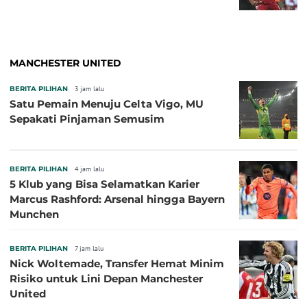
MANCHESTER UNITED
BERITA PILIHAN
3 jam lalu
Satu Pemain Menuju Celta Vigo, MU
Sepakati Pinjaman Semusim
BERITA PILIHAN
4 jam lalu
5 Klub yang Bisa Selamatkan Karier
Marcus Rashford: Arsenal hingga Bayern
Munchen
BERITA PILIHAN
7 jam lalu
Nick Woltemade, Transfer Hemat Minim
Risiko untuk Lini Depan Manchester
United