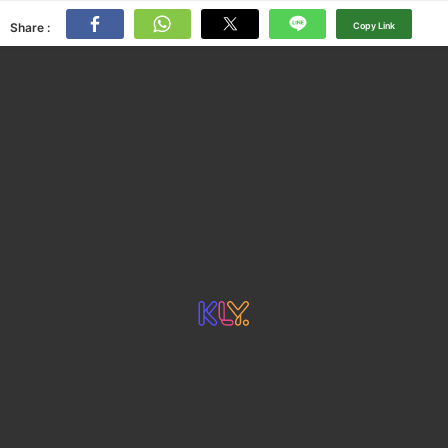
Share :
Copy Link