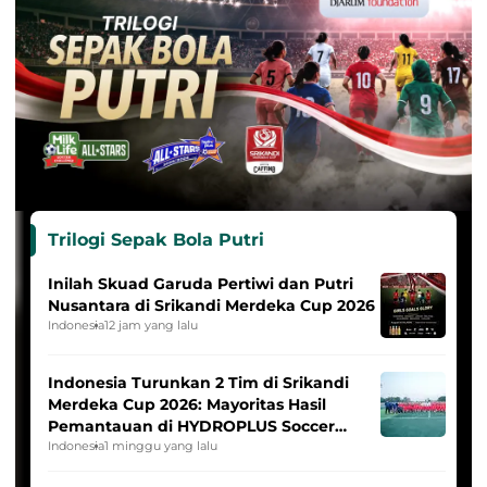
Trilogi Sepak Bola Putri
Inilah Skuad Garuda Pertiwi dan Putri
Nusantara di Srikandi Merdeka Cup 2026
Indonesia
12 jam yang lalu
Indonesia Turunkan 2 Tim di Srikandi
Merdeka Cup 2026: Mayoritas Hasil
Pemantauan di HYDROPLUS Soccer
League
Indonesia
1 minggu yang lalu