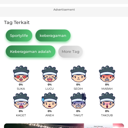
Advertisement
Tag Terkait
Sportylife
keberagaman
Keberagaman adalah
More Tag
0%
0%
0%
0%
SUKA
LUCU
SEDIH
MARAH
0%
0%
0%
0%
KAGET
ANEH
TAKUT
TAKJUB