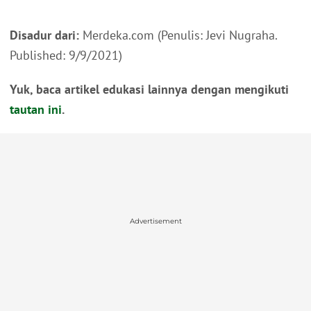
Disadur dari:
Merdeka.com (Penulis: Jevi Nugraha.
Published: 9/9/2021)
Yuk, baca artikel edukasi lainnya dengan mengikuti
tautan ini
.
Advertisement