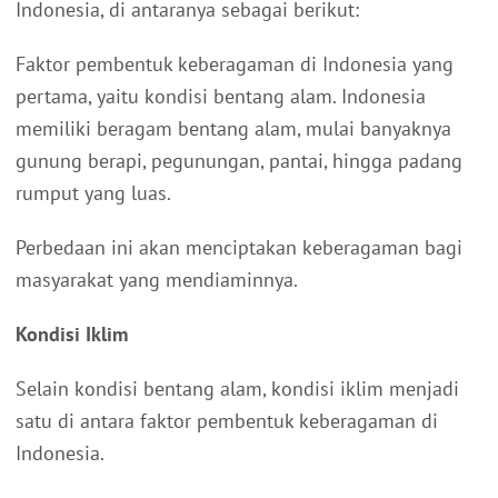
Indonesia, di antaranya sebagai berikut:
Faktor pembentuk keberagaman di Indonesia yang
pertama, yaitu kondisi bentang alam. Indonesia
memiliki beragam bentang alam, mulai banyaknya
gunung berapi, pegunungan, pantai, hingga padang
rumput yang luas.
Perbedaan ini akan menciptakan keberagaman bagi
masyarakat yang mendiaminnya.
Kondisi Iklim
Selain kondisi bentang alam, kondisi iklim menjadi
satu di antara faktor pembentuk keberagaman di
Indonesia.