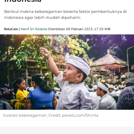
Berikut makna keberagaman beserta faktor pembentuknya di
Indonesia agar lebih mudah dipahami.
BolaCom |
Hanif Sri Yulianto
Diterbitkan 08 Februari 2023, 17:20 WIB
Ilustrasi keberagaman. Credit: pexels.com/Shinta