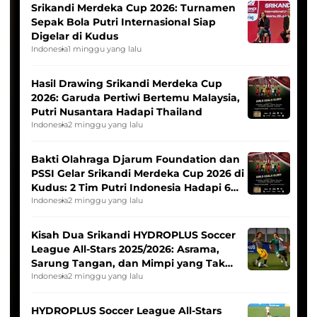
Srikandi Merdeka Cup 2026: Turnamen
Sepak Bola Putri Internasional Siap
Digelar di Kudus
Indonesia
1 minggu yang lalu
Hasil Drawing Srikandi Merdeka Cup
2026: Garuda Pertiwi Bertemu Malaysia,
Putri Nusantara Hadapi Thailand
Indonesia
2 minggu yang lalu
Bakti Olahraga Djarum Foundation dan
PSSI Gelar Srikandi Merdeka Cup 2026 di
Kudus: 2 Tim Putri Indonesia Hadapi 6
Tim Asia
Indonesia
2 minggu yang lalu
Kisah Dua Srikandi HYDROPLUS Soccer
League All-Stars 2025/2026: Asrama,
Sarung Tangan, dan Mimpi yang Tak
Pernah Padam
Indonesia
2 minggu yang lalu
HYDROPLUS Soccer League All-Stars