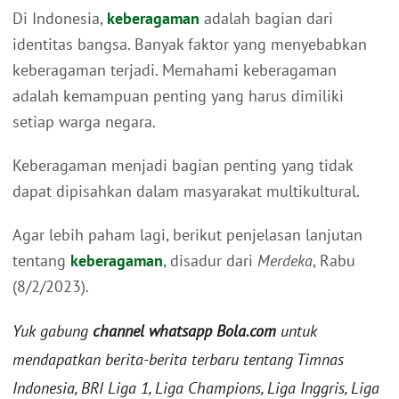
Di Indonesia,
keberagaman
adalah bagian dari
identitas bangsa. Banyak faktor yang menyebabkan
keberagaman terjadi. Memahami keberagaman
adalah kemampuan penting yang harus dimiliki
setiap warga negara.
Keberagaman menjadi bagian penting yang tidak
dapat dipisahkan dalam masyarakat multikultural.
Agar lebih paham lagi, berikut penjelasan lanjutan
tentang
keberagaman
, disadur dari
Merdeka
, Rabu
(8/2/2023).
Yuk gabung
channel whatsapp Bola.com
untuk
mendapatkan berita-berita terbaru tentang Timnas
Indonesia, BRI Liga 1, Liga Champions, Liga Inggris, Liga