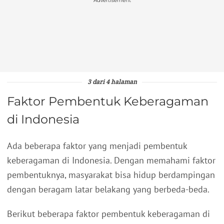
Advertisement
3 dari 4 halaman
Faktor Pembentuk Keberagaman
di Indonesia
Ada beberapa faktor yang menjadi pembentuk
keberagaman di Indonesia. Dengan memahami faktor
pembentuknya, masyarakat bisa hidup berdampingan
dengan beragam latar belakang yang berbeda-beda.
Berikut beberapa faktor pembentuk keberagaman di