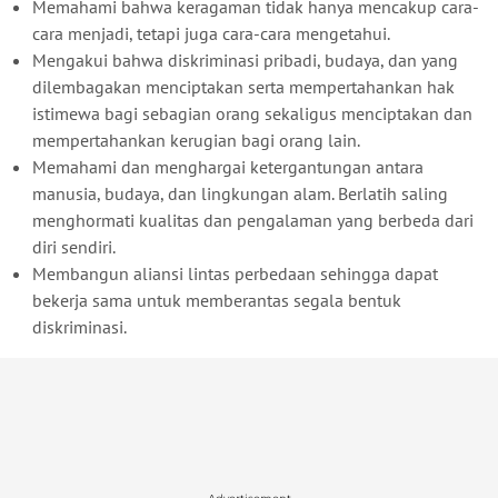
Memahami bahwa keragaman tidak hanya mencakup cara-
cara menjadi, tetapi juga cara-cara mengetahui.
Mengakui bahwa diskriminasi pribadi, budaya, dan yang
dilembagakan menciptakan serta mempertahankan hak
istimewa bagi sebagian orang sekaligus menciptakan dan
mempertahankan kerugian bagi orang lain.
Memahami dan menghargai ketergantungan antara
manusia, budaya, dan lingkungan alam. Berlatih saling
menghormati kualitas dan pengalaman yang berbeda dari
diri sendiri.
Membangun aliansi lintas perbedaan sehingga dapat
bekerja sama untuk memberantas segala bentuk
diskriminasi.