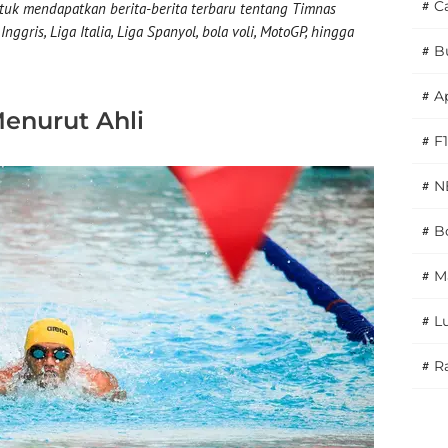
#
C
uk mendapatkan berita-berita terbaru tentang Timnas
nggris, Liga Italia, Liga Spanyol, bola voli, MotoGP, hingga
#
B
#
A
enurut Ahli
#
F1
#
N
#
Bo
#
M
#
L
#
Ra