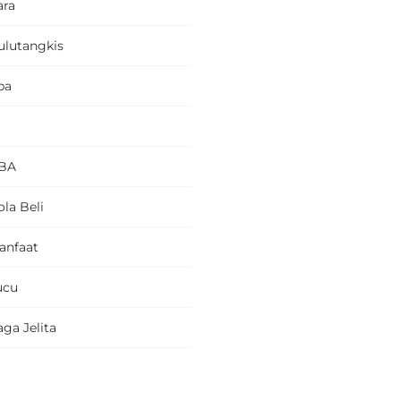
ara
ulutangkis
pa
BA
la Beli
anfaat
ucu
ga Jelita