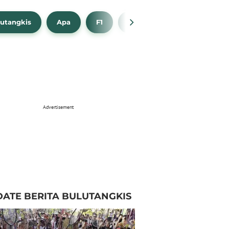
utangkis
Apa
F1
NBA
Bola Beli
Advertisement
ATE BERITA BULUTANGKIS