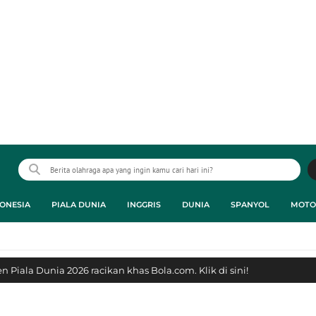
ONESIA
PIALA DUNIA
INGGRIS
DUNIA
SPANYOL
MOTO
 Piala Dunia 2026 racikan khas Bola.com. Klik di sini!