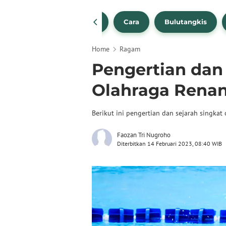
1
NBA
Bola Beli
Cara
Bulutangkis
Home
Ragam
Pengertian dan 
Olahraga Rena
Berikut ini pengertian dan sejarah singkat
Faozan Tri Nugroho
Diterbitkan 14 Februari 2023, 08:40 WIB