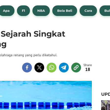
Apa
F1
NBA
Bola Beli
Cara
Bul
Sejarah Singkat
ng
 olahraga renang yang perlu diketahui.
18
UPD