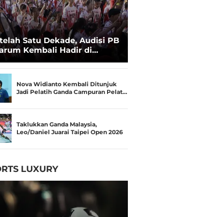
telah Satu Dekade, Audisi PB
arum Kembali Hadir di
kassar untuk Pencarian
lenta Super
Nova Widianto Kembali Ditunjuk
Jadi Pelatih Ganda Campuran Pelat…
Taklukkan Ganda Malaysia,
Leo/Daniel Juarai Taipei Open 2026
RTS LUXURY