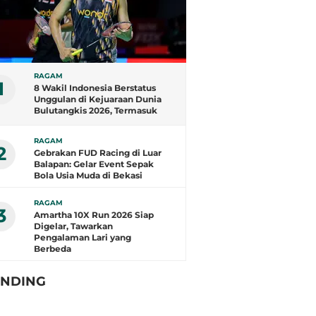
RAGAM
1
8 Wakil Indonesia Berstatus
Unggulan di Kejuaraan Dunia
Bulutangkis 2026, Termasuk
Fajar/Fikri
RAGAM
2
Gebrakan FUD Racing di Luar
Balapan: Gelar Event Sepak
Bola Usia Muda di Bekasi
RAGAM
3
Amartha 10X Run 2026 Siap
Digelar, Tawarkan
Pengalaman Lari yang
Berbeda
ENDING