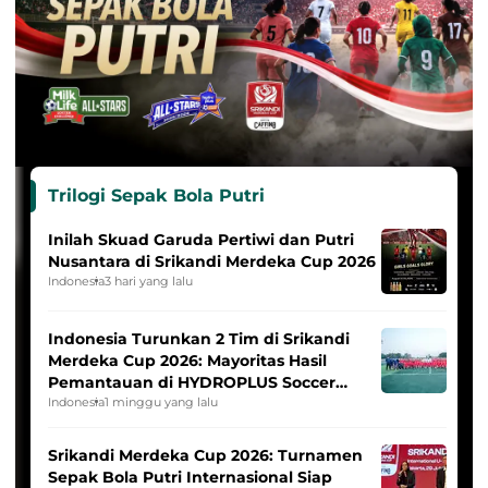
Trilogi Sepak Bola Putri
Inilah Skuad Garuda Pertiwi dan Putri
Nusantara di Srikandi Merdeka Cup 2026
Indonesia
3 hari yang lalu
Indonesia Turunkan 2 Tim di Srikandi
Merdeka Cup 2026: Mayoritas Hasil
Pemantauan di HYDROPLUS Soccer
League
Indonesia
1 minggu yang lalu
Srikandi Merdeka Cup 2026: Turnamen
Sepak Bola Putri Internasional Siap