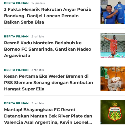
BERITA PILIHAN
17 jam lalu
3 Fakta Menarik Rekrutan Anyar Persib
Bandung, Danijel Loncar: Pemain
Balkan Serba Bisa
BERITA PILIHAN
2 hari lalu
Resmi! Kadu Monteiro Berlabuh ke
Borneo FC Samarinda, Gantikan Nadeo
Argawinata
BERITA PILIHAN
2 hari lalu
Kesan Pertama Eks Werder Bremen di
PSS Sleman: Senang dengan Sambutan
Hangat Super Elja
BERITA PILIHAN
2 hari lalu
Mantap! Bhayangkara FC Resmi
Datangkan Mantan Bek River Plate dan
Valencia Asal Argentina, Kevin Leonel
Sibille