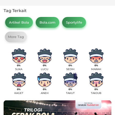
Tag Terkait
Artikel Bola
Bola.com
Sportylife
More Tag
0%
0%
0%
0%
SUKA
LUCU
SEDIH
MARAH
0%
0%
0%
0%
KAGET
ANEH
TAKUT
TAKJUB