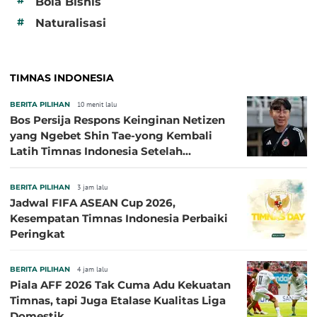
#
Bola Bisnis
#
Naturalisasi
TIMNAS INDONESIA
BERITA PILIHAN
10 menit lalu
Bos Persija Respons Keinginan Netizen
yang Ngebet Shin Tae-yong Kembali
Latih Timnas Indonesia Setelah
Tersingkir dari Piala AFF 2026
BERITA PILIHAN
3 jam lalu
Jadwal FIFA ASEAN Cup 2026,
Kesempatan Timnas Indonesia Perbaiki
Peringkat
BERITA PILIHAN
4 jam lalu
Piala AFF 2026 Tak Cuma Adu Kekuatan
Timnas, tapi Juga Etalase Kualitas Liga
Domestik