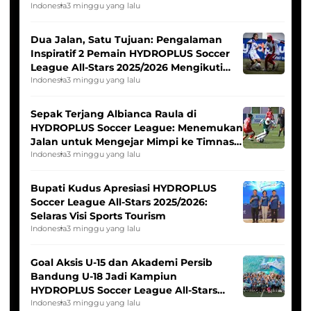
Indonesia
3 minggu yang lalu
Dua Jalan, Satu Tujuan: Pengalaman
Inspiratif 2 Pemain HYDROPLUS Soccer
League All-Stars 2025/2026 Mengikuti
Seleksi Timnas Indonesia Putri
Indonesia
3 minggu yang lalu
Sepak Terjang Albianca Raula di
HYDROPLUS Soccer League: Menemukan
Jalan untuk Mengejar Mimpi ke Timnas
Indonesia Putri
Indonesia
3 minggu yang lalu
Bupati Kudus Apresiasi HYDROPLUS
Soccer League All-Stars 2025/2026:
Selaras Visi Sports Tourism
Indonesia
3 minggu yang lalu
Goal Aksis U-15 dan Akademi Persib
Bandung U-18 Jadi Kampiun
HYDROPLUS Soccer League All-Stars
2025/2026
Indonesia
3 minggu yang lalu