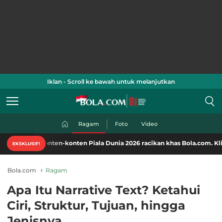
Iklan - Scroll ke bawah untuk melanjutkan
Ragam
Foto
Video
konten-konten Piala Dunia 2026 racikan khas Bola.com. Klik di sini!
EKSKLUSIF!
Bola.com
Ragam
Apa Itu Narrative Text? Ketahui
Ciri, Struktur, Tujuan, hingga
Jenisnya