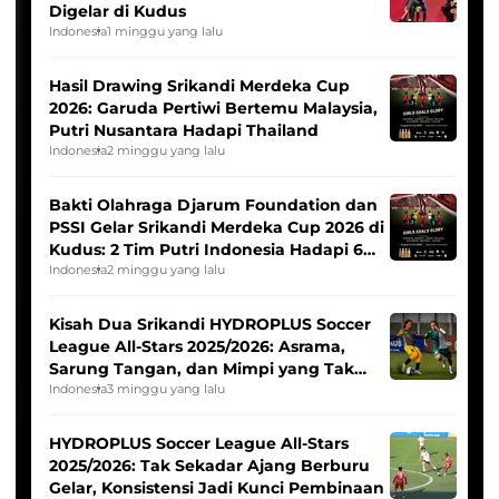
Digelar di Kudus
Indonesia
1 minggu yang lalu
Hasil Drawing Srikandi Merdeka Cup
2026: Garuda Pertiwi Bertemu Malaysia,
Putri Nusantara Hadapi Thailand
Indonesia
2 minggu yang lalu
Bakti Olahraga Djarum Foundation dan
PSSI Gelar Srikandi Merdeka Cup 2026 di
Kudus: 2 Tim Putri Indonesia Hadapi 6
Tim Asia
Indonesia
2 minggu yang lalu
Kisah Dua Srikandi HYDROPLUS Soccer
League All-Stars 2025/2026: Asrama,
Sarung Tangan, dan Mimpi yang Tak
Pernah Padam
Indonesia
3 minggu yang lalu
HYDROPLUS Soccer League All-Stars
2025/2026: Tak Sekadar Ajang Berburu
Gelar, Konsistensi Jadi Kunci Pembinaan