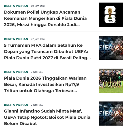
BERITA PILIHAN
10 jam lalu
Dokumen Polisi Ungkap Ancaman
Keamanan Mengerikan di Piala Dunia
2026, Messi hingga Ronaldo Jadi
Sasaran
BERITA PILIHAN
22 jam lalu
5 Turnamen FIFA dalam Setahun ke
Depan yang Terancam Diboikot UEFA:
Piala Dunia Putri 2027 di Brasil Paling
Besar
BERITA PILIHAN
2 hari lalu
Piala Dunia 2026 Tinggalkan Warisan
Besar, Kanada Investasikan Rp17,9
Triliun untuk Olahraga Terbesar
Sepanjang Sejarah
BERITA PILIHAN
2 hari lalu
Gianni Infantino Sudah Minta Maaf,
UEFA Tetap Ngotot: Boikot Piala Dunia
Belum Dicabut