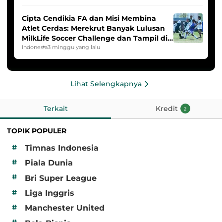
Cipta Cendikia FA dan Misi Membina
Atlet Cerdas: Merekrut Banyak Lulusan
MilkLife Soccer Challenge dan Tampil di
HYDROPLUS Soccer League
Indonesia
3 minggu yang lalu
Lihat Selengkapnya
Terkait
Kredit
2
TOPIK POPULER
#
Timnas Indonesia
#
Piala Dunia
#
Bri Super League
#
Liga Inggris
#
Manchester United