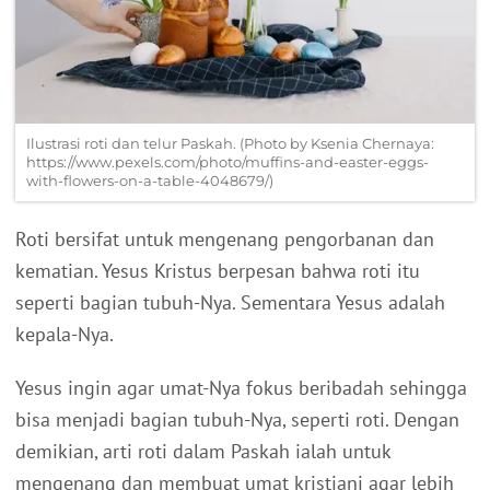
Ilustrasi roti dan telur Paskah. (Photo by Ksenia Chernaya:
https://www.pexels.com/photo/muffins-and-easter-eggs-
with-flowers-on-a-table-4048679/)
Roti bersifat untuk mengenang pengorbanan dan
kematian.
Yesus Kristus berpesan bahwa roti itu
seperti bagian tubuh-Nya.
Sementara Yesus adalah
kepala-Nya.
Yesus ingin agar umat-Nya fokus beribadah sehingga
bisa menjadi bagian tubuh-Nya, seperti roti.
Dengan
demikian, arti roti dalam Paskah ialah untuk
mengenang dan membuat umat kristiani agar lebih