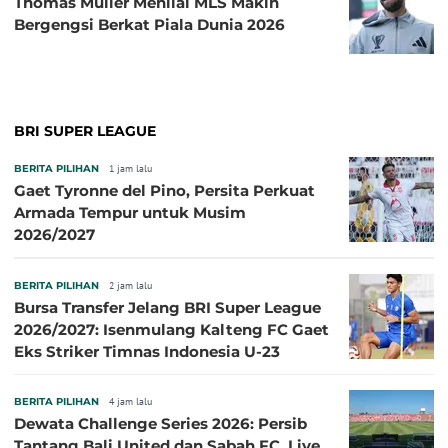
Thomas Muller Menilai MLS Makin
Bergengsi Berkat Piala Dunia 2026
BRI SUPER LEAGUE
BERITA PILIHAN
1 jam lalu
Gaet Tyronne del Pino, Persita Perkuat
Armada Tempur untuk Musim
2026/2027
BERITA PILIHAN
2 jam lalu
Bursa Transfer Jelang BRI Super League
2026/2027: Isenmulang Kalteng FC Gaet
Eks Striker Timnas Indonesia U-23
BERITA PILIHAN
4 jam lalu
Dewata Challenge Series 2026: Persib
Tantang Bali United dan Sabah FC, Live