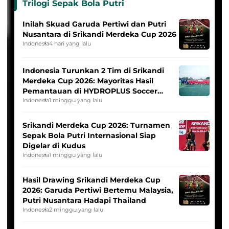
Trilogi Sepak Bola Putri
Inilah Skuad Garuda Pertiwi dan Putri
Nusantara di Srikandi Merdeka Cup 2026
Indonesia
4 hari yang lalu
Indonesia Turunkan 2 Tim di Srikandi
Merdeka Cup 2026: Mayoritas Hasil
Pemantauan di HYDROPLUS Soccer
League
Indonesia
1 minggu yang lalu
Srikandi Merdeka Cup 2026: Turnamen
Sepak Bola Putri Internasional Siap
Digelar di Kudus
Indonesia
1 minggu yang lalu
Hasil Drawing Srikandi Merdeka Cup
2026: Garuda Pertiwi Bertemu Malaysia,
Putri Nusantara Hadapi Thailand
Indonesia
2 minggu yang lalu