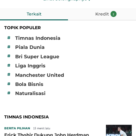
Terkait
Kredit
2
TOPIK POPULER
#
Timnas Indonesia
#
Piala Dunia
#
Bri Super League
#
Liga Inggris
#
Manchester United
#
Bola Bisnis
#
Naturalisasi
TIMNAS INDONESIA
BERITA PILIHAN
15 menit lalu
Erick Thohir Dukung John Herdman