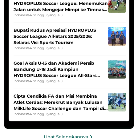
HYDROPLUS Soccer League: Menemukan
Jalan untuk Mengejar Mimpi ke Timnas
Indonesia Putri
Indonesia
4 minggu yang lalu
Bupati Kudus Apresiasi HYDROPLUS
Soccer League All-Stars 2025/2026:
Selaras Visi Sports Tourism
Indonesia
4 minggu yang lalu
Goal Aksis U-15 dan Akademi Persib
Bandung U-18 Jadi Kampiun
HYDROPLUS Soccer League All-Stars
2025/2026
Indonesia
4 minggu yang lalu
Cipta Cendikia FA dan Misi Membina
Atlet Cerdas: Merekrut Banyak Lulusan
MilkLife Soccer Challenge dan Tampil di
HYDROPLUS Soccer League
Indonesia
4 minggu yang lalu
Lihat Selengkapnya