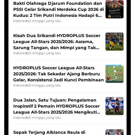
Bakti Olahraga Djarum Foundation dan
PSSI Gelar Srikandi Merdeka Cup 2026 di
Kudus: 2 Tim Putri Indonesia Hadapi 6
Tim Asia
Indonesia
2 minggu yang lalu
Kisah Dua Srikandi HYDROPLUS Soccer
League All-Stars 2025/2026: Asrama,
Sarung Tangan, dan Mimpi yang Tak
Pernah Padam
Indonesia
3 minggu yang lalu
HYDROPLUS Soccer League All-Stars
2025/2026: Tak Sekadar Ajang Berburu
Gelar, Konsistensi Jadi Kunci Pembinaan
Indonesia
3 minggu yang lalu
Dua Jalan, Satu Tujuan: Pengalaman
Inspiratif 2 Pemain HYDROPLUS Soccer
League All-Stars 2025/2026 Mengikuti
Seleksi Timnas Indonesia Putri
Indonesia
3 minggu yang lalu
Sepak Terjang Albianca Raula di