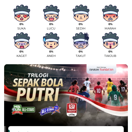
0%
0%
0%
0%
SUKA
LUCU
SEDIH
MARAH
0%
0%
0%
0%
KAGET
ANEH
TAKUT
TAKJUB