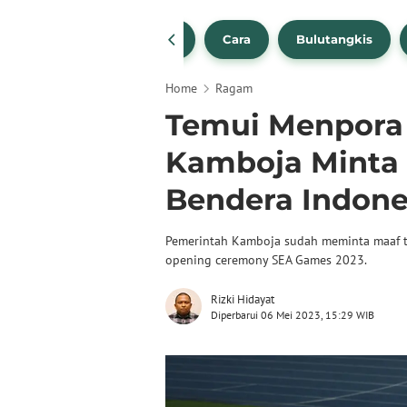
1
NBA
Bola Beli
Cara
Bulutangkis
Home
Ragam
Temui Menpora 
Kamboja Minta 
Bendera Indone
Pemerintah Kamboja sudah meminta maaf te
opening ceremony SEA Games 2023.
Rizki Hidayat
Diperbarui 06 Mei 2023, 15:29 WIB