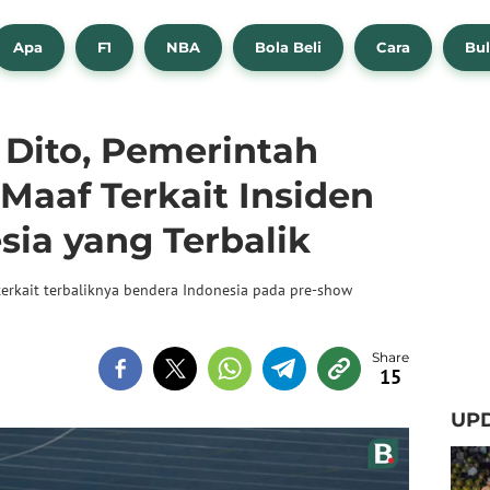
Apa
F1
NBA
Bola Beli
Cara
Bul
Dito, Pemerintah
Maaf Terkait Insiden
sia yang Terbalik
rkait terbaliknya bendera Indonesia pada pre-show
15
UPD