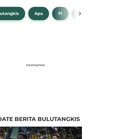
utangkis
Apa
F1
NBA
Bola Beli
Advertisement
ATE BERITA BULUTANGKIS