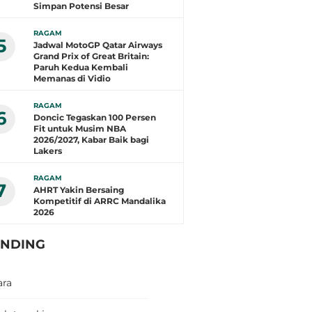
Simpan Potensi Besar
RAGAM
5
Jadwal MotoGP Qatar Airways
Grand Prix of Great Britain:
Paruh Kedua Kembali
Memanas di Vidio
RAGAM
6
Doncic Tegaskan 100 Persen
Fit untuk Musim NBA
2026/2027, Kabar Baik bagi
Lakers
RAGAM
7
AHRT Yakin Bersaing
Kompetitif di ARRC Mandalika
2026
ENDING
ara