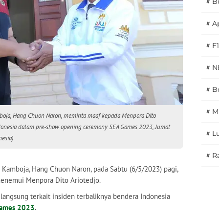
#
B
#
A
#
F1
#
N
#
Bo
#
M
boja, Hang Chuon Naron, meminta maaf kepada Menpora Dito
 Indonesia dalam pre-show opening ceremony SEA Games 2023, Jumat
#
L
nesia)
#
Ra
 Kamboja, Hang Chuon Naron, pada Sabtu (6/5/2023) pagi,
menemui Menpora Dito Ariotedjo.
angsung terkait insiden terbaliknya bendera Indonesia
Games 2023
.