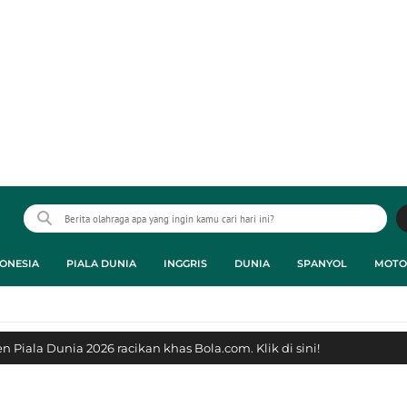
ONESIA
PIALA DUNIA
INGGRIS
DUNIA
SPANYOL
MOTO
 Piala Dunia 2026 racikan khas Bola.com. Klik di sini!