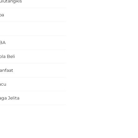
ulutangkis
pa
BA
la Beli
anfaat
ucu
ga Jelita