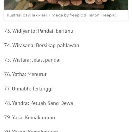
Ilustrasi bayi laki-laki. (Image by freepic.diller on Freepik)
73. Widiyanto: Pandai, berilmu
74. Wirasana: Bersikap pahlawan
75. Wistara: Jelas, pandai
76. Yatha: Menurut
77. Unnabh: Tertinggi
78. Yandra: Petuah Sang Dewa
79. Yasa: Kemakmuran
80. Yasah: Kemakmuran