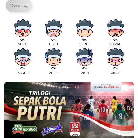
More Tag
0%
0%
0%
0%
SUKA
LUCU
SEDIH
MARAH
0%
0%
0%
0%
KAGET
ANEH
TAKUT
TAKJUB