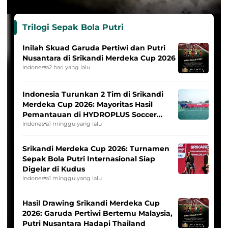
Trilogi Sepak Bola Putri
Inilah Skuad Garuda Pertiwi dan Putri
Nusantara di Srikandi Merdeka Cup 2026
Indonesia
2 hari yang lalu
Indonesia Turunkan 2 Tim di Srikandi
Merdeka Cup 2026: Mayoritas Hasil
Pemantauan di HYDROPLUS Soccer
League
Indonesia
1 minggu yang lalu
Srikandi Merdeka Cup 2026: Turnamen
Sepak Bola Putri Internasional Siap
Digelar di Kudus
Indonesia
1 minggu yang lalu
Hasil Drawing Srikandi Merdeka Cup
2026: Garuda Pertiwi Bertemu Malaysia,
Putri Nusantara Hadapi Thailand