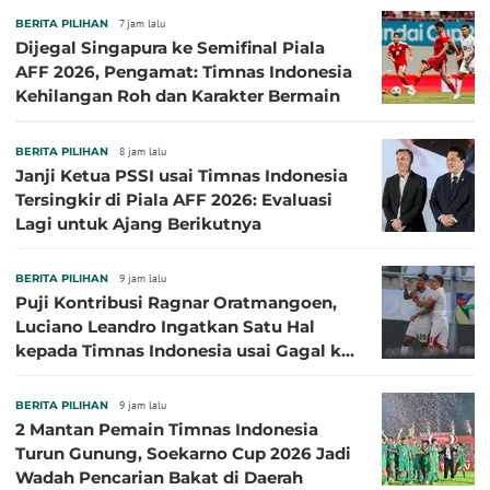
BERITA PILIHAN
7 jam lalu
Dijegal Singapura ke Semifinal Piala
AFF 2026, Pengamat: Timnas Indonesia
Kehilangan Roh dan Karakter Bermain
BERITA PILIHAN
8 jam lalu
Janji Ketua PSSI usai Timnas Indonesia
Tersingkir di Piala AFF 2026: Evaluasi
Lagi untuk Ajang Berikutnya
BERITA PILIHAN
9 jam lalu
Puji Kontribusi Ragnar Oratmangoen,
Luciano Leandro Ingatkan Satu Hal
kepada Timnas Indonesia usai Gagal ke
Semifinal Piala AFF 2026
BERITA PILIHAN
9 jam lalu
2 Mantan Pemain Timnas Indonesia
Turun Gunung, Soekarno Cup 2026 Jadi
Wadah Pencarian Bakat di Daerah