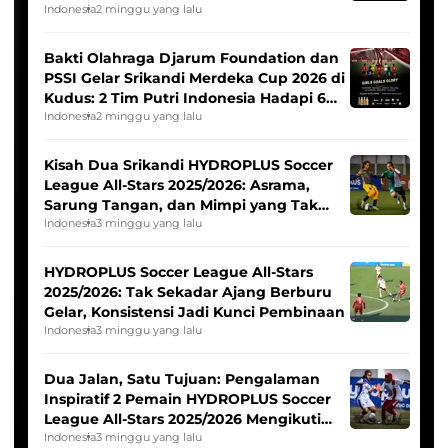
Indonesia
2 minggu yang lalu
Bakti Olahraga Djarum Foundation dan
PSSI Gelar Srikandi Merdeka Cup 2026 di
Kudus: 2 Tim Putri Indonesia Hadapi 6
Tim Asia
Indonesia
2 minggu yang lalu
Kisah Dua Srikandi HYDROPLUS Soccer
League All-Stars 2025/2026: Asrama,
Sarung Tangan, dan Mimpi yang Tak
Pernah Padam
Indonesia
3 minggu yang lalu
HYDROPLUS Soccer League All-Stars
2025/2026: Tak Sekadar Ajang Berburu
Gelar, Konsistensi Jadi Kunci Pembinaan
Indonesia
3 minggu yang lalu
Dua Jalan, Satu Tujuan: Pengalaman
Inspiratif 2 Pemain HYDROPLUS Soccer
League All-Stars 2025/2026 Mengikuti
Seleksi Timnas Indonesia Putri
Indonesia
3 minggu yang lalu