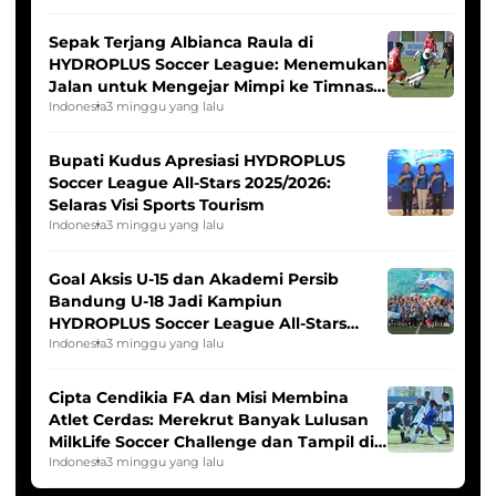
Sepak Terjang Albianca Raula di
HYDROPLUS Soccer League: Menemukan
Jalan untuk Mengejar Mimpi ke Timnas
Indonesia Putri
Indonesia
3 minggu yang lalu
Bupati Kudus Apresiasi HYDROPLUS
Soccer League All-Stars 2025/2026:
Selaras Visi Sports Tourism
Indonesia
3 minggu yang lalu
Goal Aksis U-15 dan Akademi Persib
Bandung U-18 Jadi Kampiun
HYDROPLUS Soccer League All-Stars
2025/2026
Indonesia
3 minggu yang lalu
Cipta Cendikia FA dan Misi Membina
Atlet Cerdas: Merekrut Banyak Lulusan
MilkLife Soccer Challenge dan Tampil di
HYDROPLUS Soccer League
Indonesia
3 minggu yang lalu