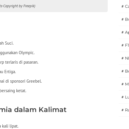
o Copyright by Freepik)
#
C
#
B
#
A
ah Suci.
#
F1
nggunakan Olympic.
#
N
 terlaris di pasaran.
#
Bo
u Ertiga.
i di sponsori Greebel.
#
M
bersaing ketat.
#
L
mia dalam Kalimat
#
Ra
kali lipat.