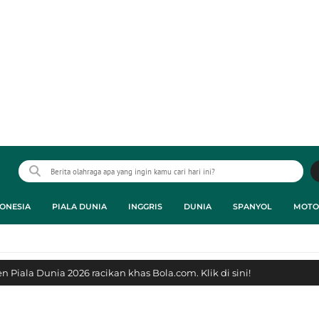
ONESIA
PIALA DUNIA
INGGRIS
DUNIA
SPANYOL
MOTO
 Piala Dunia 2026 racikan khas Bola.com. Klik di sini!