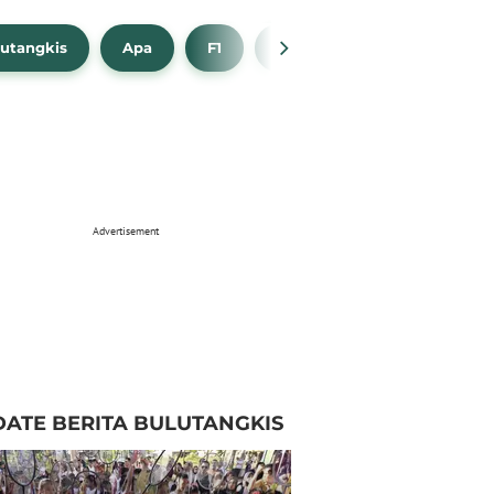
utangkis
Apa
F1
NBA
Bola Beli
Advertisement
ATE BERITA BULUTANGKIS