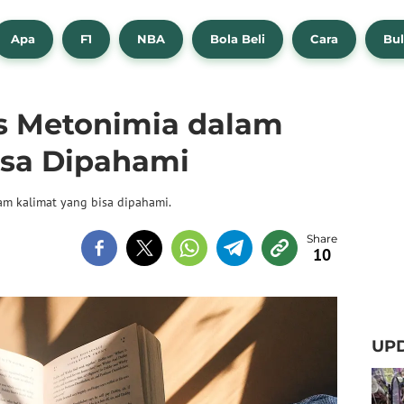
Apa
F1
NBA
Bola Beli
Cara
Bul
s Metonimia dalam
isa Dipahami
am kalimat yang bisa dipahami.
10
UPD