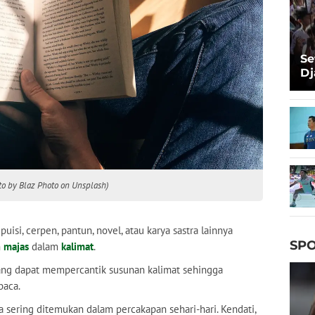
Se
Dj
Ma
Ta
o by Blaz Photo on Unsplash)
si, cerpen, pantun, novel, atau karya sastra lainnya
SPO
n
majas
dalam
kalimat
.
ng dapat mempercantik susunan kalimat sehingga
baca.
a sering ditemukan dalam percakapan sehari-hari. Kendati,