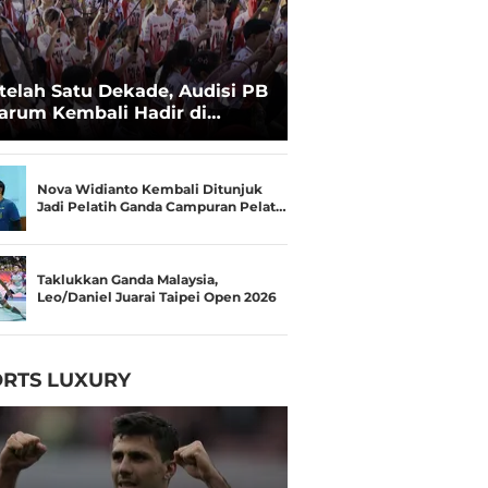
telah Satu Dekade, Audisi PB
arum Kembali Hadir di
kassar untuk Pencarian
lenta Super
Nova Widianto Kembali Ditunjuk
Jadi Pelatih Ganda Campuran Pelat…
Taklukkan Ganda Malaysia,
Leo/Daniel Juarai Taipei Open 2026
RTS LUXURY