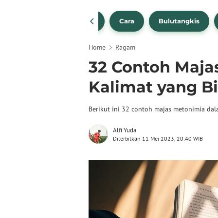
1
NBA
Bola Beli
Cara
Bulutangkis
Home
Ragam
32 Contoh Maja
Kalimat yang B
Berikut ini 32 contoh majas metonimia dal
Alfi Yuda
Diterbitkan 11 Mei 2023, 20:40 WIB