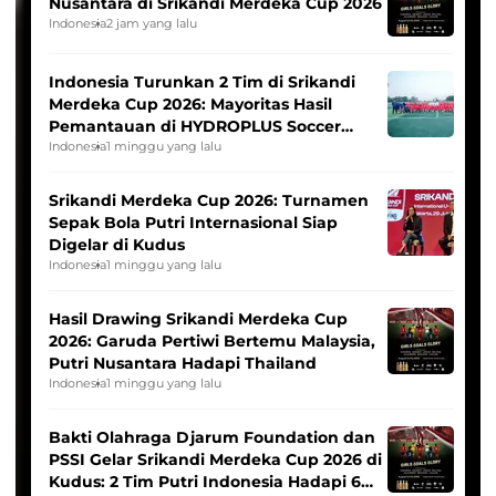
Nusantara di Srikandi Merdeka Cup 2026
Indonesia
2 jam yang lalu
Indonesia Turunkan 2 Tim di Srikandi
Merdeka Cup 2026: Mayoritas Hasil
Pemantauan di HYDROPLUS Soccer
League
Indonesia
1 minggu yang lalu
Srikandi Merdeka Cup 2026: Turnamen
Sepak Bola Putri Internasional Siap
Digelar di Kudus
Indonesia
1 minggu yang lalu
Hasil Drawing Srikandi Merdeka Cup
2026: Garuda Pertiwi Bertemu Malaysia,
Putri Nusantara Hadapi Thailand
Indonesia
1 minggu yang lalu
Bakti Olahraga Djarum Foundation dan
PSSI Gelar Srikandi Merdeka Cup 2026 di
Kudus: 2 Tim Putri Indonesia Hadapi 6