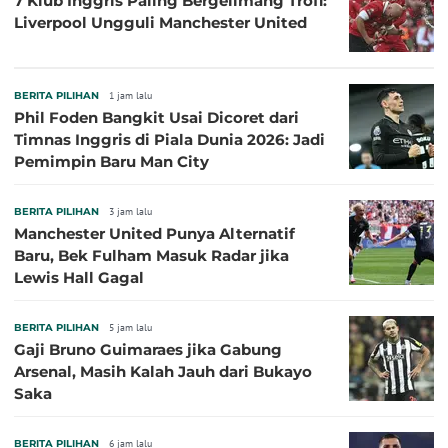
7 Klub Inggris Paling Bergelimang Trofi:
Liverpool Ungguli Manchester United
BERITA PILIHAN
1 jam lalu
Phil Foden Bangkit Usai Dicoret dari
Timnas Inggris di Piala Dunia 2026: Jadi
Pemimpin Baru Man City
BERITA PILIHAN
3 jam lalu
Manchester United Punya Alternatif
Baru, Bek Fulham Masuk Radar jika
Lewis Hall Gagal
BERITA PILIHAN
5 jam lalu
Gaji Bruno Guimaraes jika Gabung
Arsenal, Masih Kalah Jauh dari Bukayo
Saka
BERITA PILIHAN
6 jam lalu