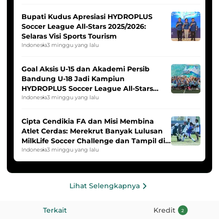
Bupati Kudus Apresiasi HYDROPLUS
Soccer League All-Stars 2025/2026:
Selaras Visi Sports Tourism
Indonesia
3 minggu yang lalu
Goal Aksis U-15 dan Akademi Persib
Bandung U-18 Jadi Kampiun
HYDROPLUS Soccer League All-Stars
2025/2026
Indonesia
3 minggu yang lalu
Cipta Cendikia FA dan Misi Membina
Atlet Cerdas: Merekrut Banyak Lulusan
MilkLife Soccer Challenge dan Tampil di
HYDROPLUS Soccer League
Indonesia
3 minggu yang lalu
Lihat Selengkapnya
Terkait
Kredit
2