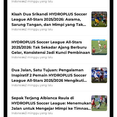
Tim Asia
Indonesia
2 minggu yang lalu
Kisah Dua Srikandi HYDROPLUS Soccer
League All-Stars 2025/2026: Asrama,
Sarung Tangan, dan Mimpi yang Tak
Pernah Padam
Indonesia
2 minggu yang lalu
HYDROPLUS Soccer League All-Stars
2025/2026: Tak Sekadar Ajang Berburu
Gelar, Konsistensi Jadi Kunci Pembinaan
Indonesia
2 minggu yang lalu
Dua Jalan, Satu Tujuan: Pengalaman
Inspiratif 2 Pemain HYDROPLUS Soccer
League All-Stars 2025/2026 Mengikuti
Seleksi Timnas Indonesia Putri
Indonesia
2 minggu yang lalu
Sepak Terjang Albianca Raula di
HYDROPLUS Soccer League: Menemukan
Jalan untuk Mengejar Mimpi ke Timnas
Indonesia Putri
Indonesia
3 minggu yang lalu