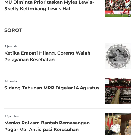
MU Diminta Prioritaskan Myles Lewis-
Skelly Ketimbang Lewis Hall
SOROT
7 jam lalu
Ketika Empati Hilang, Coreng Wajah
Pelayanan Kesehatan
16 jam lalu
Sidang Tahunan MPR Digelar 14 Agustus
17 jam lalu
Menko Polkam Bantah Pemasangan
Pagar Mal Antisipasi Kerusuhan