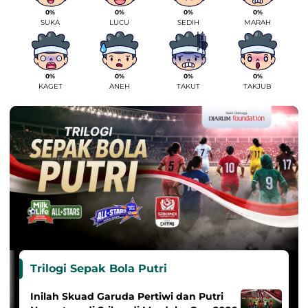
0%
0%
0%
0%
SUKA
LUCU
SEDIH
MARAH
0%
0%
0%
0%
KAGET
ANEH
TAKUT
TAKJUB
Trilogi Sepak Bola Putri
Inilah Skuad Garuda Pertiwi dan Putri