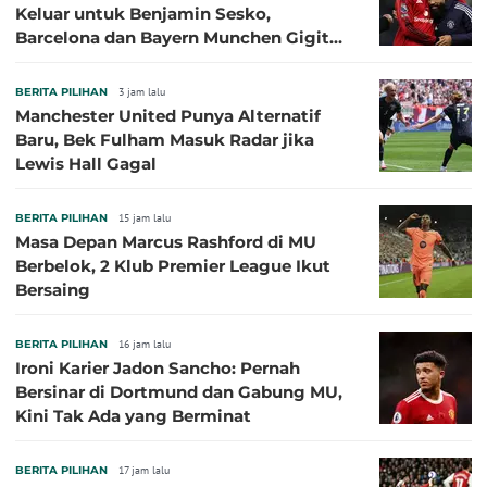
Keluar untuk Benjamin Sesko,
Barcelona dan Bayern Munchen Gigit
Jari
BERITA PILIHAN
3 jam lalu
Manchester United Punya Alternatif
Baru, Bek Fulham Masuk Radar jika
Lewis Hall Gagal
BERITA PILIHAN
15 jam lalu
Masa Depan Marcus Rashford di MU
Berbelok, 2 Klub Premier League Ikut
Bersaing
BERITA PILIHAN
16 jam lalu
Ironi Karier Jadon Sancho: Pernah
Bersinar di Dortmund dan Gabung MU,
Kini Tak Ada yang Berminat
BERITA PILIHAN
17 jam lalu