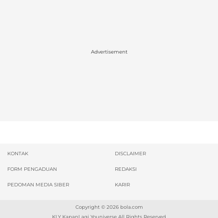
Advertisement
KONTAK
DISCLAIMER
FORM PENGADUAN
REDAKSI
PEDOMAN MEDIA SIBER
KARIR
Copyright © 2026
bola.com
KLY KapanLagi Youniverse All Rights Reserved