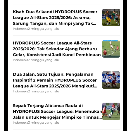
Kisah Dua Srikandi HYDROPLUS Soccer
League All-Stars 2025/2026: Asrama,
Sarung Tangan, dan Mimpi yang Tak
Pernah Padam
Indonesia
2 minggu yang lalu
HYDROPLUS Soccer League All-Stars
2025/2026: Tak Sekadar Ajang Berburu
Gelar, Konsistensi Jadi Kunci Pembinaan
Indonesia
2 minggu yang lalu
Dua Jalan, Satu Tujuan: Pengalaman
Inspiratif 2 Pemain HYDROPLUS Soccer
League All-Stars 2025/2026 Mengikuti
Seleksi Timnas Indonesia Putri
Indonesia
2 minggu yang lalu
Sepak Terjang Albianca Raula di
HYDROPLUS Soccer League: Menemukan
Jalan untuk Mengejar Mimpi ke Timnas
Indonesia Putri
Indonesia
3 minggu yang lalu