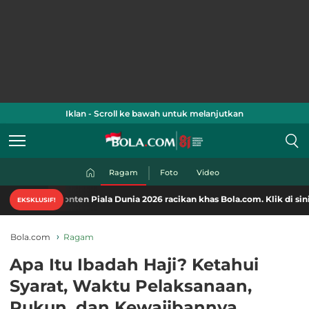
Iklan - Scroll ke bawah untuk melanjutkan
Ragam
Foto
Video
konten Piala Dunia 2026 racikan khas Bola.com. Klik di sini!
EKSKLUSIF!
Bola.com
Ragam
Apa Itu Ibadah Haji? Ketahui
Syarat, Waktu Pelaksanaan,
Rukun, dan Kewajibannya