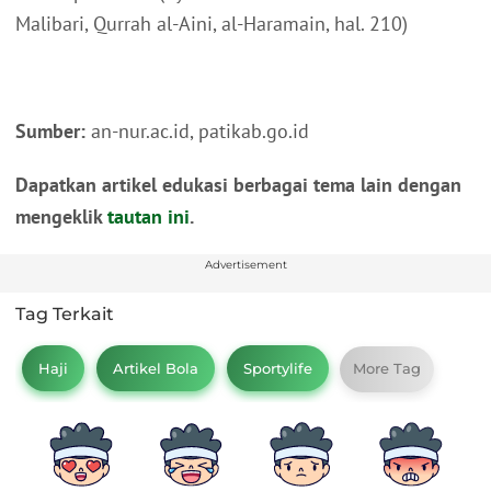
Malibari, Qurrah al-Aini, al-Haramain, hal. 210)
Sumber:
an-nur.ac.id, patikab.go.id
Dapatkan artikel edukasi berbagai tema lain dengan
mengeklik
tautan ini
.
Advertisement
Tag Terkait
Haji
Artikel Bola
Sportylife
More Tag