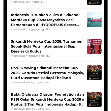
Indonesia
9 jam yang lalu
Indonesia Turunkan 2 Tim di Srikandi
Merdeka Cup 2026: Mayoritas Hasil
Pemantauan di HYDROPLUS Soccer
League
Indonesia
1 minggu yang lalu
Srikandi Merdeka Cup 2026: Turnamen
Sepak Bola Putri Internasional Siap
Digelar di Kudus
Indonesia
1 minggu yang lalu
Hasil Drawing Srikandi Merdeka Cup
2026: Garuda Pertiwi Bertemu Malaysia,
Putri Nusantara Hadapi Thailand
Indonesia
2 minggu yang lalu
Bakti Olahraga Djarum Foundation dan
PSSI Gelar Srikandi Merdeka Cup 2026 di
Kudus: 2 Tim Putri Indonesia Hadapi 6
Tim Asia
Indonesia
2 minggu yang lalu