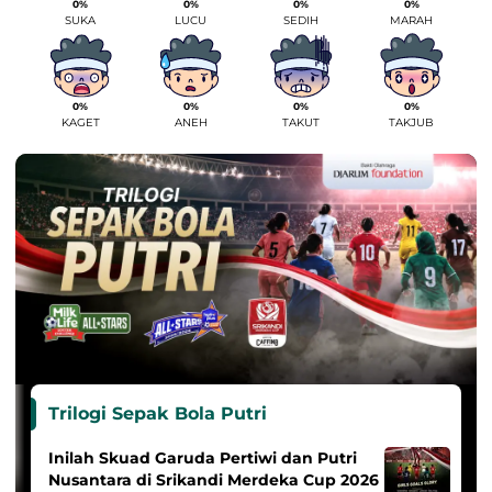
0%
0%
0%
0%
SUKA
LUCU
SEDIH
MARAH
0%
0%
0%
0%
KAGET
ANEH
TAKUT
TAKJUB
Trilogi Sepak Bola Putri
Inilah Skuad Garuda Pertiwi dan Putri
Nusantara di Srikandi Merdeka Cup 2026