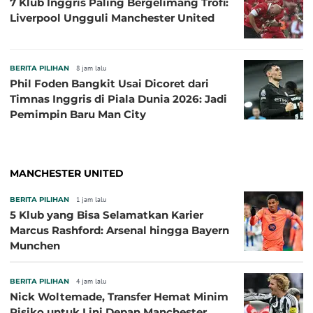
7 Klub Inggris Paling Bergelimang Trofi:
Liverpool Ungguli Manchester United
BERITA PILIHAN
8 jam lalu
Phil Foden Bangkit Usai Dicoret dari
Timnas Inggris di Piala Dunia 2026: Jadi
Pemimpin Baru Man City
MANCHESTER UNITED
BERITA PILIHAN
1 jam lalu
5 Klub yang Bisa Selamatkan Karier
Marcus Rashford: Arsenal hingga Bayern
Munchen
BERITA PILIHAN
4 jam lalu
Nick Woltemade, Transfer Hemat Minim
Risiko untuk Lini Depan Manchester