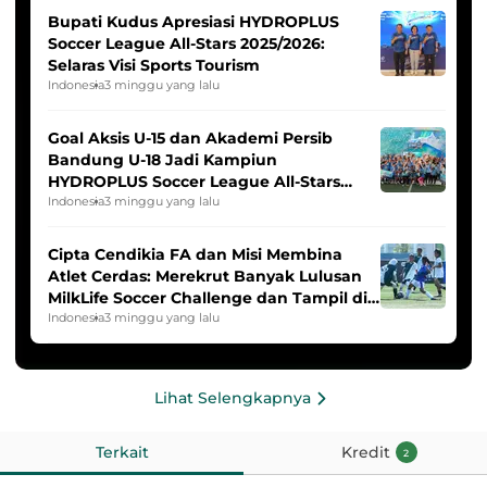
Bupati Kudus Apresiasi HYDROPLUS
Soccer League All-Stars 2025/2026:
Selaras Visi Sports Tourism
Indonesia
3 minggu yang lalu
Goal Aksis U-15 dan Akademi Persib
Bandung U-18 Jadi Kampiun
HYDROPLUS Soccer League All-Stars
2025/2026
Indonesia
3 minggu yang lalu
Cipta Cendikia FA dan Misi Membina
Atlet Cerdas: Merekrut Banyak Lulusan
MilkLife Soccer Challenge dan Tampil di
HYDROPLUS Soccer League
Indonesia
3 minggu yang lalu
Lihat Selengkapnya
Terkait
Kredit
2