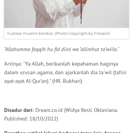
Ilustrasi muslim berdoa. (Photo Copyright by Freepik)
"Allahumma faqqih hu fid diini wa ‘allimhut ta’wiila."
Artinya: "Ya Allah, berikanlah kepahaman baginya
dalam urusan agama, dan ajarkanlah dia ta'wil (tafsir
ayat-ayat Al-Qur’an)." (HR. Bukhari)
Disadur dari:
Dream.co.id (Widya Resti Oktaviana.
Published: 18/10/2022)