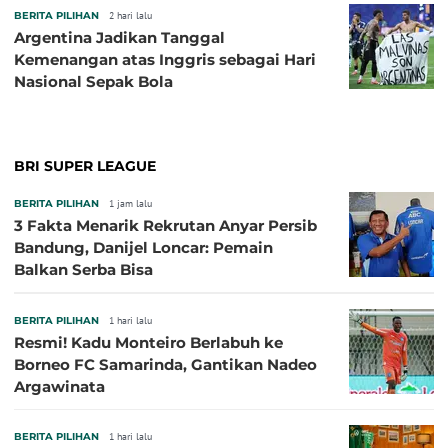
BERITA PILIHAN
2 hari lalu
Argentina Jadikan Tanggal
Kemenangan atas Inggris sebagai Hari
Nasional Sepak Bola
BRI SUPER LEAGUE
BERITA PILIHAN
1 jam lalu
3 Fakta Menarik Rekrutan Anyar Persib
Bandung, Danijel Loncar: Pemain
Balkan Serba Bisa
BERITA PILIHAN
1 hari lalu
Resmi! Kadu Monteiro Berlabuh ke
Borneo FC Samarinda, Gantikan Nadeo
Argawinata
BERITA PILIHAN
1 hari lalu