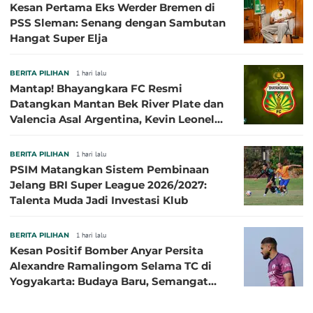
Kesan Pertama Eks Werder Bremen di
PSS Sleman: Senang dengan Sambutan
Hangat Super Elja
BERITA PILIHAN
1 hari lalu
Mantap! Bhayangkara FC Resmi
Datangkan Mantan Bek River Plate dan
Valencia Asal Argentina, Kevin Leonel
Sibille
BERITA PILIHAN
1 hari lalu
PSIM Matangkan Sistem Pembinaan
Jelang BRI Super League 2026/2027:
Talenta Muda Jadi Investasi Klub
BERITA PILIHAN
1 hari lalu
Kesan Positif Bomber Anyar Persita
Alexandre Ramalingom Selama TC di
Yogyakarta: Budaya Baru, Semangat
Baru!