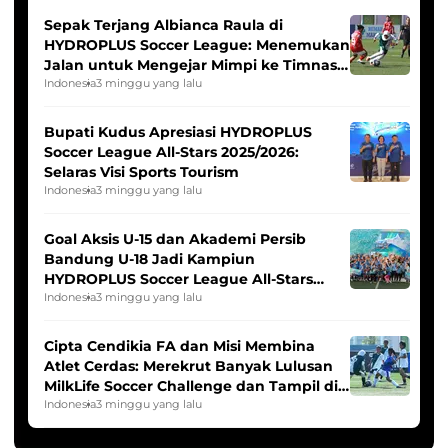
Sepak Terjang Albianca Raula di
HYDROPLUS Soccer League: Menemukan
Jalan untuk Mengejar Mimpi ke Timnas
Indonesia Putri
Indonesia
3 minggu yang lalu
Bupati Kudus Apresiasi HYDROPLUS
Soccer League All-Stars 2025/2026:
Selaras Visi Sports Tourism
Indonesia
3 minggu yang lalu
Goal Aksis U-15 dan Akademi Persib
Bandung U-18 Jadi Kampiun
HYDROPLUS Soccer League All-Stars
2025/2026
Indonesia
3 minggu yang lalu
Cipta Cendikia FA dan Misi Membina
Atlet Cerdas: Merekrut Banyak Lulusan
MilkLife Soccer Challenge dan Tampil di
HYDROPLUS Soccer League
Indonesia
3 minggu yang lalu