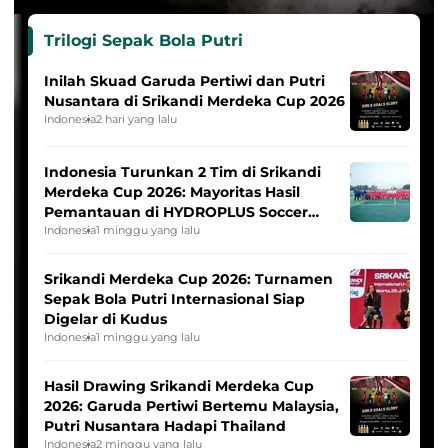
Trilogi Sepak Bola Putri
Inilah Skuad Garuda Pertiwi dan Putri
Nusantara di Srikandi Merdeka Cup 2026
Indonesia
2 hari yang lalu
Indonesia Turunkan 2 Tim di Srikandi
Merdeka Cup 2026: Mayoritas Hasil
Pemantauan di HYDROPLUS Soccer
League
Indonesia
1 minggu yang lalu
Srikandi Merdeka Cup 2026: Turnamen
Sepak Bola Putri Internasional Siap
Digelar di Kudus
Indonesia
1 minggu yang lalu
Hasil Drawing Srikandi Merdeka Cup
2026: Garuda Pertiwi Bertemu Malaysia,
Putri Nusantara Hadapi Thailand
Indonesia
2 minggu yang lalu