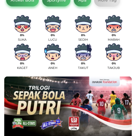
Artikel Bola
Sportylife
Apa
More Tag
0%
0%
0%
0%
SUKA
LUCU
SEDIH
MARAH
0%
0%
0%
0%
KAGET
ANEH
TAKUT
TAKJUB