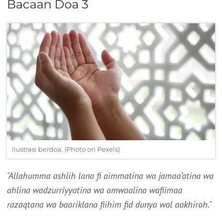
Bacaan Doa 3
Ilustrasi berdoa. (Photo on Pexels)
"Allahumma ashlih lana fi aimmatina wa jamaa’atina wa
ahlina wadzurriyyatina wa amwaalina wafiimaa
razaqtana wa baariklana fiihim fid dunya wal aakhiroh."