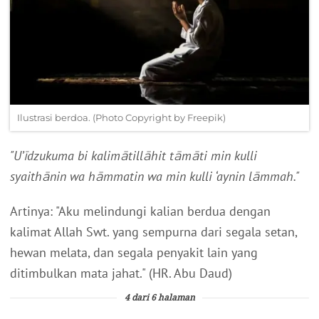
Ilustrasi berdoa. (Photo Copyright by Freepik)
"U’īdzukuma bi kalimātillāhit tāmāti min kulli
syaithānin wa hāmmatin wa min kulli ‘aynin lāmmah."
Artinya: "Aku melindungi kalian berdua dengan
kalimat Allah Swt. yang sempurna dari segala setan,
hewan melata, dan segala penyakit lain yang
ditimbulkan mata jahat." (HR. Abu Daud)
4 dari 6 halaman