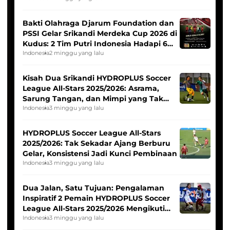
Bakti Olahraga Djarum Foundation dan
PSSI Gelar Srikandi Merdeka Cup 2026 di
Kudus: 2 Tim Putri Indonesia Hadapi 6
Tim Asia
Indonesia
2 minggu yang lalu
Kisah Dua Srikandi HYDROPLUS Soccer
League All-Stars 2025/2026: Asrama,
Sarung Tangan, dan Mimpi yang Tak
Pernah Padam
Indonesia
3 minggu yang lalu
HYDROPLUS Soccer League All-Stars
2025/2026: Tak Sekadar Ajang Berburu
Gelar, Konsistensi Jadi Kunci Pembinaan
Indonesia
3 minggu yang lalu
Dua Jalan, Satu Tujuan: Pengalaman
Inspiratif 2 Pemain HYDROPLUS Soccer
League All-Stars 2025/2026 Mengikuti
Seleksi Timnas Indonesia Putri
Indonesia
3 minggu yang lalu