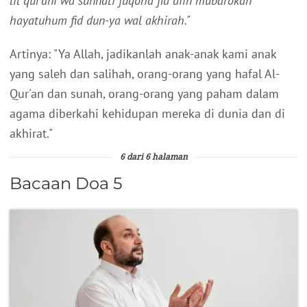
lil qur’ani wa sunnati fuqoha fid diin mubarokan
hayatuhum fid dun-ya wal akhirah."
Artinya: "Ya Allah, jadikanlah anak-anak kami anak
yang saleh dan salihah, orang-orang yang hafal Al-
Qur'an dan sunah, orang-orang yang paham dalam
agama diberkahi kehidupan mereka di dunia dan di
akhirat."
6 dari 6 halaman
Bacaan Doa 5