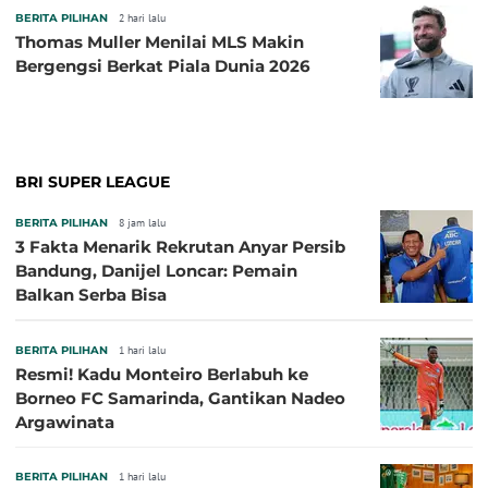
BERITA PILIHAN
2 hari lalu
Thomas Muller Menilai MLS Makin
Bergengsi Berkat Piala Dunia 2026
BRI SUPER LEAGUE
BERITA PILIHAN
8 jam lalu
3 Fakta Menarik Rekrutan Anyar Persib
Bandung, Danijel Loncar: Pemain
Balkan Serba Bisa
BERITA PILIHAN
1 hari lalu
Resmi! Kadu Monteiro Berlabuh ke
Borneo FC Samarinda, Gantikan Nadeo
Argawinata
BERITA PILIHAN
1 hari lalu