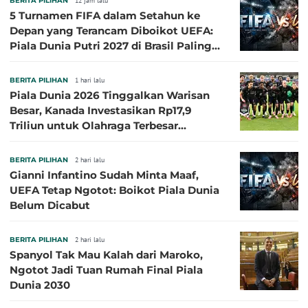
BERITA PILIHAN
12 jam lalu
5 Turnamen FIFA dalam Setahun ke
Depan yang Terancam Diboikot UEFA:
Piala Dunia Putri 2027 di Brasil Paling
Besar
BERITA PILIHAN
1 hari lalu
Piala Dunia 2026 Tinggalkan Warisan
Besar, Kanada Investasikan Rp17,9
Triliun untuk Olahraga Terbesar
Sepanjang Sejarah
BERITA PILIHAN
2 hari lalu
Gianni Infantino Sudah Minta Maaf,
UEFA Tetap Ngotot: Boikot Piala Dunia
Belum Dicabut
BERITA PILIHAN
2 hari lalu
Spanyol Tak Mau Kalah dari Maroko,
Ngotot Jadi Tuan Rumah Final Piala
Dunia 2030