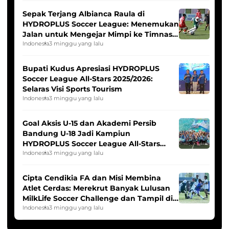
Sepak Terjang Albianca Raula di
HYDROPLUS Soccer League: Menemukan
Jalan untuk Mengejar Mimpi ke Timnas
Indonesia Putri
Indonesia
3 minggu yang lalu
Bupati Kudus Apresiasi HYDROPLUS
Soccer League All-Stars 2025/2026:
Selaras Visi Sports Tourism
Indonesia
3 minggu yang lalu
Goal Aksis U-15 dan Akademi Persib
Bandung U-18 Jadi Kampiun
HYDROPLUS Soccer League All-Stars
2025/2026
Indonesia
3 minggu yang lalu
Cipta Cendikia FA dan Misi Membina
Atlet Cerdas: Merekrut Banyak Lulusan
MilkLife Soccer Challenge dan Tampil di
HYDROPLUS Soccer League
Indonesia
3 minggu yang lalu