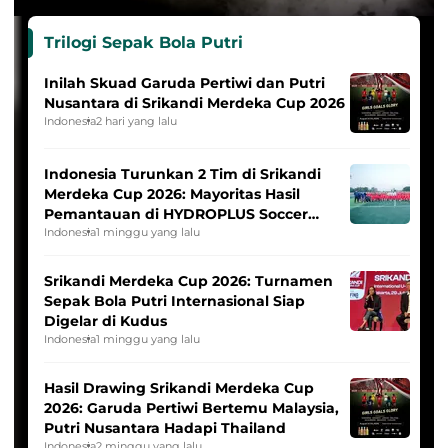
Trilogi Sepak Bola Putri
Inilah Skuad Garuda Pertiwi dan Putri
Nusantara di Srikandi Merdeka Cup 2026
Indonesia
2 hari yang lalu
Indonesia Turunkan 2 Tim di Srikandi
Merdeka Cup 2026: Mayoritas Hasil
Pemantauan di HYDROPLUS Soccer
League
Indonesia
1 minggu yang lalu
Srikandi Merdeka Cup 2026: Turnamen
Sepak Bola Putri Internasional Siap
Digelar di Kudus
Indonesia
1 minggu yang lalu
Hasil Drawing Srikandi Merdeka Cup
2026: Garuda Pertiwi Bertemu Malaysia,
Putri Nusantara Hadapi Thailand
Indonesia
2 minggu yang lalu