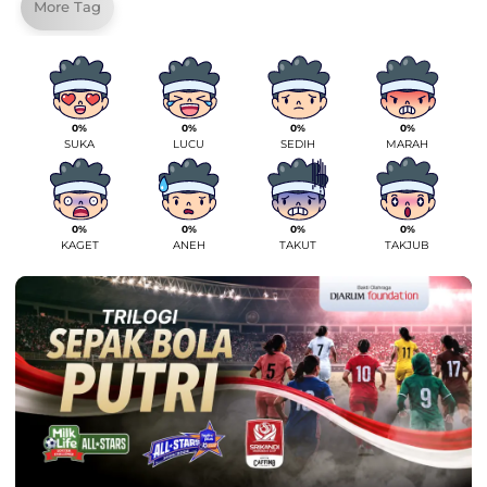
More Tag
0%
0%
0%
0%
SUKA
LUCU
SEDIH
MARAH
0%
0%
0%
0%
KAGET
ANEH
TAKUT
TAKJUB