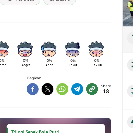
0%
0%
0%
0%
0%
arah
Kaget
Aneh
Takut
Takjub
Bagikan
18
Trilogi Sepak Bola Putri