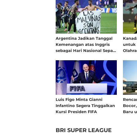
Argentina Jadikan Tanggal
Kanada
Kemenangan atas Inggris
untuk 
sebagai Hari Nasional Sepak
Olahra
Bola
2026
Luis Figo Minta Gianni
Renca
Infantino Segera Tinggalkan
Bocor
Kursi Presiden FIFA
Baru u
Dunia
BRI SUPER LEAGUE