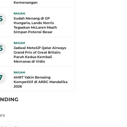
Kemenangan
RAGAM
5
Sudah Menang di GP
Hungaria, Lando Norris
Tegaskan McLaren Masih
Simpan Potensi Besar
RAGAM
6
Jadwal MotoGP Qatar Airways
Grand Prix of Great Britain:
Paruh Kedua Kembali
Memanas di Vidio
RAGAM
7
AHRT Yakin Bersaing
Kompetitif di ARRC Mandalika
2026
ENDING
ara