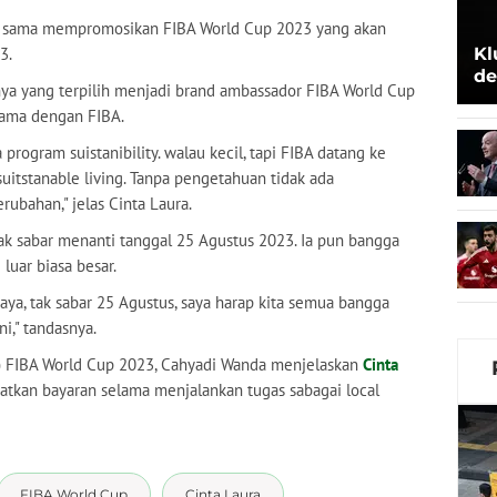
ja sama mempromosikan FIBA World Cup 2023 yang akan
3.
Kl
de
nya yang terpilih menjadi brand ambassador FIBA World Cup
Be
sama dengan FIBA.
 program suistanibility. walau kecil, tapi FIBA datang ke
uitstanable living. Tanpa pengetahuan tidak ada
rubahan," jelas Cinta Laura.
 tak sabar menanti tanggal 25 Agustus 2023. Ia pun bangga
luar biasa besar.
aya, tak sabar 25 Agustus, saya harap kita semua bangga
i," tandasnya.
 FIBA World Cup 2023, Cahyadi Wanda menjelaskan
Cinta
tkan bayaran selama menjalankan tugas sabagai local
FIBA World Cup
Cinta Laura