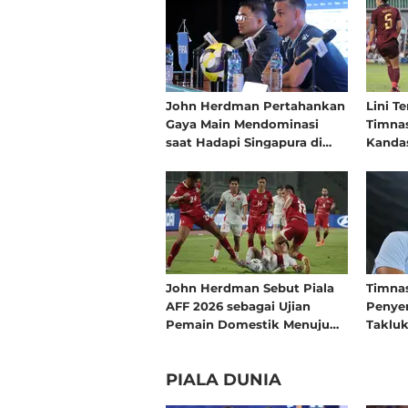
John Herdman Pertahankan
Lini T
Gaya Main Mendominasi
Timnas
saat Hadapi Singapura di
Kandas
Laga Terakhir Grup A Piala
Penga
AFF 2026
dan Ma
Tidak 
John Herdman Sebut Piala
Timnas
AFF 2026 sebagai Ujian
Penye
Pemain Domestik Menuju
Takluk
Piala Dunia 2030
Piala 
PIALA DUNIA