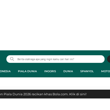
ONESIA
PIALA DUNIA
INGGRIS
DUNIA
SPANYOL
MOTO
 Piala Dunia 2026 racikan khas Bola.com. Klik di sini!