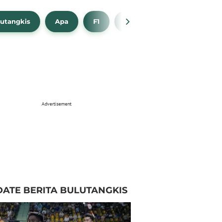
utangkis
Apa
F1
NBA
Bola Beli
Advertisement
ATE BERITA BULUTANGKIS