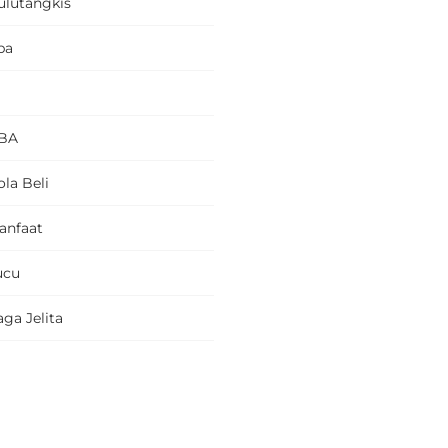
ulutangkis
pa
BA
la Beli
anfaat
ucu
ga Jelita