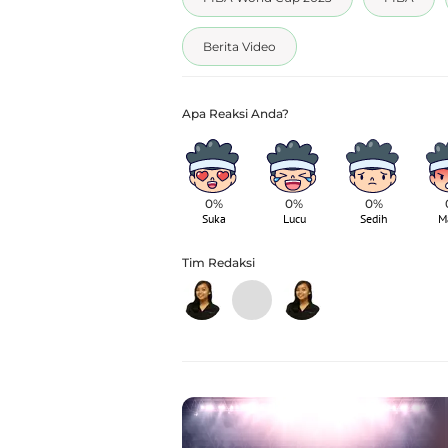
Berita Video
0%
0%
0%
Suka
Lucu
Sedih
M
Tim Redaksi