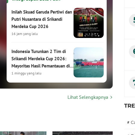
Inilah Skuad Garuda Pertiwi dan
Putri Nusantara di Srikandi
Merdeka Cup 2026
16 jam yang lalu
Indonesia Turunkan 2 Tim di
Srikandi Merdeka Cup 2026:
Mayoritas Hasil Pemantauan di
HYDROPLUS Soccer League
1 minggu yang lalu
Srikandi Merdeka Cup 2026:
Lihat Selengkapnya
Turnamen Sepak Bola Putri
Internasional Siap Digelar di
TR
Kudus
1 minggu yang lalu
#
C
Hasil Drawing Srikandi Merdeka