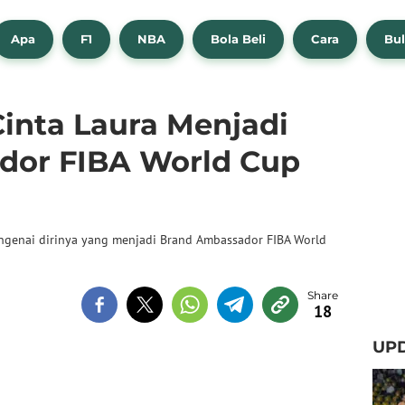
Apa
F1
NBA
Bola Beli
Cara
Bul
inta Laura Menjadi
dor FIBA World Cup
engenai dirinya yang menjadi Brand Ambassador FIBA World
18
UPD