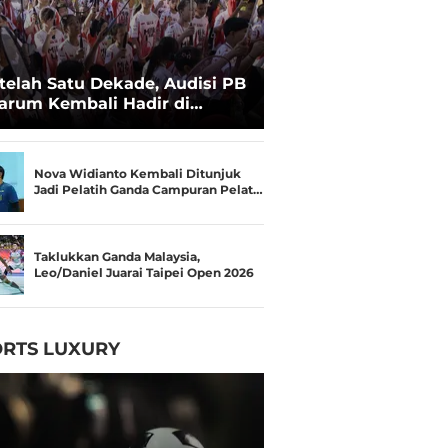
telah Satu Dekade, Audisi PB
arum Kembali Hadir di
kassar untuk Pencarian
lenta Super
Nova Widianto Kembali Ditunjuk
Jadi Pelatih Ganda Campuran Pelat…
Taklukkan Ganda Malaysia,
Leo/Daniel Juarai Taipei Open 2026
RTS LUXURY