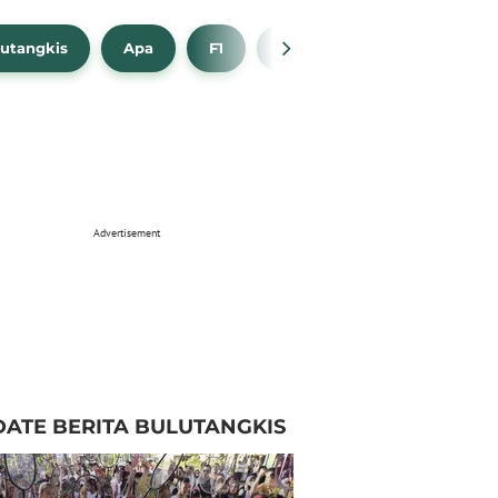
utangkis
Apa
F1
NBA
Bola Beli
Advertisement
ATE BERITA BULUTANGKIS