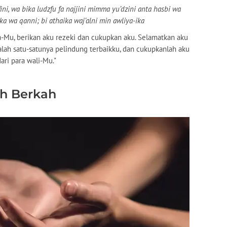
ni, wa bika ludzfu fa najjini mimma yu’dzini anta hasbi wa
ka wa qanni; bi athaika waj’alni min awliya-ika
ada-Mu, berikan aku rezeki dan cukupkan aku. Selamatkan aku
alah satu-satunya pelindung terbaikku, dan cukupkanlah aku
ri para wali-Mu."
h Berkah