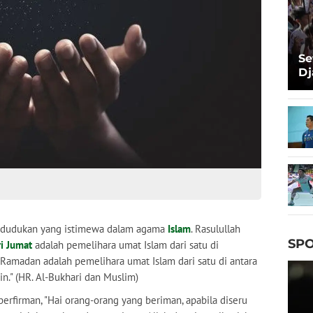
Se
Dj
Ma
Ta
edudukan yang istimewa dalam agama
Islam
. Rasulullah
SPO
i Jumat
adalah pemelihara umat Islam dari satu di
Ramadan adalah pemelihara umat Islam dari satu di antara
." (HR. Al-Bukhari dan Muslim)
berfirman, "Hai orang-orang yang beriman, apabila diseru