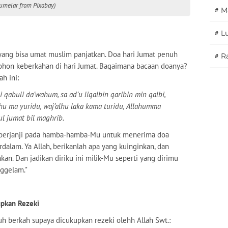
umelar from Pixabay)
#
M
#
L
yang bisa umat muslim panjatkan. Doa hari Jumat penuh
#
Ra
hon keberkahan di hari Jumat. Bagaimana bacaan doanya?
h ini:
i qabuli da’wahum, sa ad’u liqalbin qaribin min qalbi,
 ma yuridu, waj’alhu laka kama turidu, Allahumma
ul jumat bil maghrib.
 kau berjanji pada hamba-hamba-Mu untuk menerima doa
rdalam. Ya Allah, berikanlah apa yang kuinginkan, dan
kan. Dan jadikan diriku ini milik-Mu seperti yang dirimu
nggelam."
upkan Rezeki
uh berkah supaya dicukupkan rezeki olehh Allah Swt.: