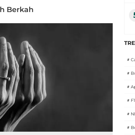
h Berkah
TR
#
C
#
B
#
A
#
F1
#
N
#
Bo