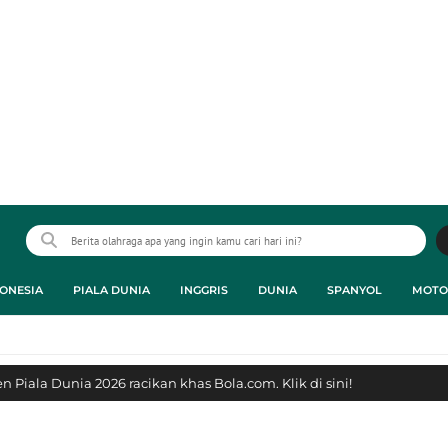
ONESIA
PIALA DUNIA
INGGRIS
DUNIA
SPANYOL
MOTO
 Piala Dunia 2026 racikan khas Bola.com. Klik di sini!