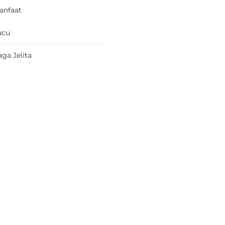
anfaat
ucu
ga Jelita