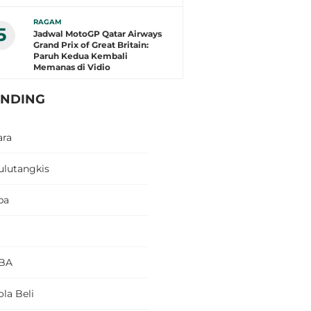
RAGAM
5
Jadwal MotoGP Qatar Airways
Grand Prix of Great Britain:
Paruh Kedua Kembali
Memanas di Vidio
ENDING
ara
ulutangkis
pa
BA
la Beli