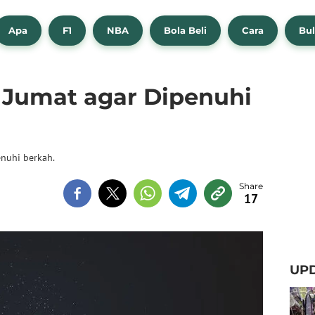
Apa
F1
NBA
Bola Beli
Cara
Bul
 Jumat agar Dipenuhi
enuhi berkah.
17
UPD