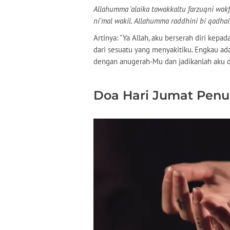
Allahumma 'alaika tawakkaltu farzuqni wakfi
ni’mal wakil. Allahumma raddhini bi qadhai
Artinya: "Ya Allah, aku berserah diri kep
dari sesuatu yang menyakitiku. Engkau ad
dengan anugerah-Mu dan jadikanlah aku da
Doa Hari Jumat Penu