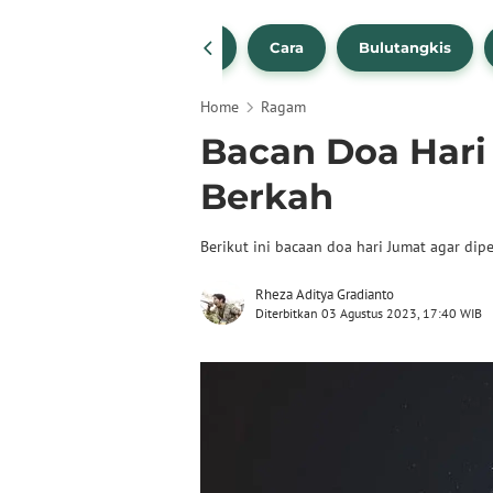
1
NBA
Bola Beli
Cara
Bulutangkis
Home
Ragam
Bacan Doa Hari
Berkah
Berikut ini bacaan doa hari Jumat agar dip
Rheza Aditya Gradianto
Diterbitkan 03 Agustus 2023, 17:40 WIB