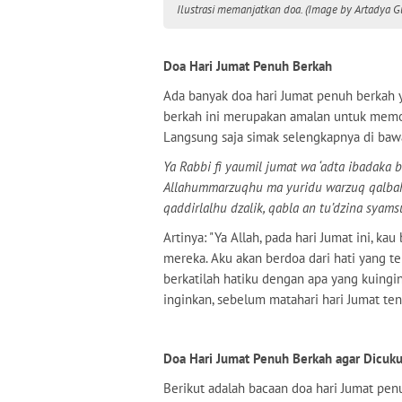
Ilustrasi memanjatkan doa. (Image by Artadya G
Doa Hari Jumat Penuh Berkah
Ada banyak doa hari Jumat penuh berkah 
berkah ini merupakan amalan untuk memo
Langsung saja simak selengkapnya di bawa
Ya Rabbi fi yaumil jumat wa ‘adta ibadaka b
Allahummarzuqhu ma yuridu warzuq qalbahu
qaddirlalhu dzalik, qabla an tu’dzina syams
Artinya: "Ya Allah, pada hari Jumat ini,
mereka. Aku akan berdoa dari hati yang te
berkatilah hatiku dengan apa yang kuingin
inginkan, sebelum matahari hari Jumat te
Doa Hari Jumat Penuh Berkah agar Dicuk
Berikut adalah bacaan doa hari Jumat pen